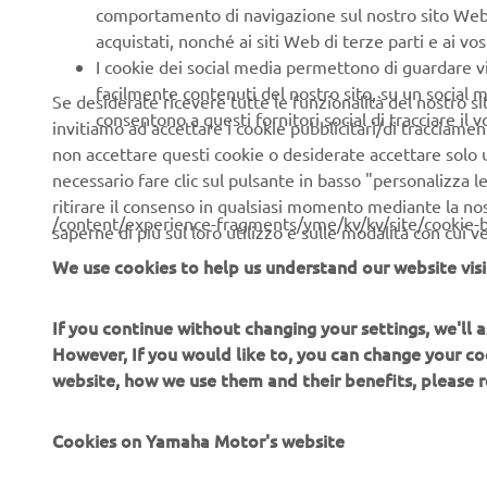
comportamento di navigazione sul nostro sito Web, a 
Con queste 
acquistati, nonché ai siti Web di terze parti e ai vost
espressione 
I cookie dei social media permettono di guardare 
facilmente contenuti del nostro sito, su un social m
Se desiderate ricevere tutte le funzionalità del nostro sito,
consentono a questi fornitori social di tracciare il 
invitiamo ad accettare i cookie pubblicitari/di tracciamen
SCOPRI 
non accettare questi cookie o desiderate accettare solo u
necessario fare clic sul pulsante in basso "personalizza 
ritirare il consenso in qualsiasi momento mediante la no
/content/experience-fragments/yme/kv/kv/site/cookie-
saperne di più sul loro utilizzo e sulle modalità con cui 
We use cookies to help us understand our website visi
If you continue without changing your settings, we'll
CORPORATE
B2B
However, If you would like to, you can change your co
website, how we use them and their benefits, please
Chi siamo
Soluzioni di Business
Cookies on Yamaha Motor's website
News
NEO's Delivery
Eventi
Sistemi eBike