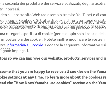
seconda dei prodotti e dei servizi visualizzati, degli articoli ag
novità, Yamaha continua a offrire prodotto che rappresentano
ri interessi.
di stile, prestazioni e praticità sull'acqua.
video sul nostro sito Web (ad esempio tramite YouTube) e di co
edia come Facebook. Si tratta di cookie di fornitori terzi di pia
 visualizzare le offerte e gli annunci pubblicitari relativi ai vost
vostro comportamento di navigazione su Internet e di utilizzarlo p
to e i cookie dei social media, facendo clic sul pulsante di conf
I NUOVI YAM
na categoria specifica di cookie (per esempio solo i cookie dei s
le impostazioni dei cookie". Potete inoltre modificare le vostre 
stra
Informativa sui cookie
. Leggete la seguente informativa sui
banner
vengono impiegati.
tors so we can improve our website, products, services and m
 assume that you are happy to receive all cookies on the Yam
PIÙ YAMAHA
SUPPORTO
okie settings at any time. To learn more about the cookies r
 read the "How Does Yamaha use cookies" section on the Yam
MyYamaha
FAQ
Yamaha Music
Supporto clienti
Yamaha Racing
Catalogo dei ricambi