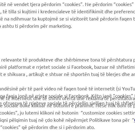
ë në vendet tjera përdorim “cookies”. Ne përdorim “cookies” 
Yamaha Motor Global
Prenota la manutenzione
të tilla si kujtimi i kredencialeve të identifikimit dhe prefere
të na ndihmuar ta kuptojmë se si vizitorët tanë përdorin faqen t
Yamaha Blog
Concessionari ufficiali
 ashtu ti përdorim për marketing.
Applicazioni mobili
Gestione delle batterie
esauste
Differenziata prodotti
Yamaha
 relevante të produkteve dhe shërbimeve tona të përshtatura p
hirë platformat e rrjetet sociale si Facebook, bazuar në shfleti
 e shikuara , artikujt e shtuar në shportën tuaj të blerjes dhe ar
mundësinë për të parë video në faqen tonë të internetit (si YouT
ga faqja jonë në rrjete sociale si Facebook. Këto janë “cookies”
në të internetit dhe të shihni oferta dhe reklama të përshtatura
 ofruesve të rrjeteve sociale të përcjellin sjelljen tuaj të shflet
te sociale duke klikuar në butonin e pranimit. Nëse nuk doni të 
cookies”, ju lutemi klikoni në butonin “customize cookies sett
hiqni pëlqimin tuaj në çdo kohë nëpërmjet Politikave tona për “
“cookies” që përdorim dhe si i përdorim ato.