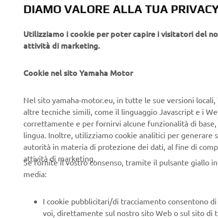
FUNZI
DIAMO VALORE ALLA TUA PRIVAC
TENDE
Utilizziamo i cookie per poter capire i visitatori del no
La gamma in
attività di marketing.
line-up di t
Cookie nel sito Yamaha Motor
I nuo
e una
serie 
Nel sito yamaha-motor.eu, in tutte le sue versioni locali, 
sist
Il
altre tecniche simili, come il linguaggio Javascript e i 
un dr
correttamente e per fornirvi alcune funzionalità di base
Tender
lingua. Inoltre, utilizziamo cookie analitici per generare s
remi
I
autorità in materia di protezione dei dati, al fine di comp
possib
attività di marketing.
Se fornite il vostro consenso, tramite il pulsante giallo i
previs
media:
sup
Il
dispi
I cookie pubblicitari/di tracciamento consentono di v
aggio
voi, direttamente sul nostro sito Web o sul sito di 