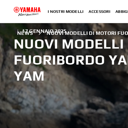
I NOSTRI MODELLI
ACCESSORI
ABBIG
|
17 GENNAIO 2025
NEWS
NUOVI MODELLI DI MOTORI FU
NUOVI MODELLI 
FUORIBORDO YA
YAM