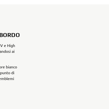
IBORDO
CV e High
andosi ai
ore bianco
 punto di
i emblemi