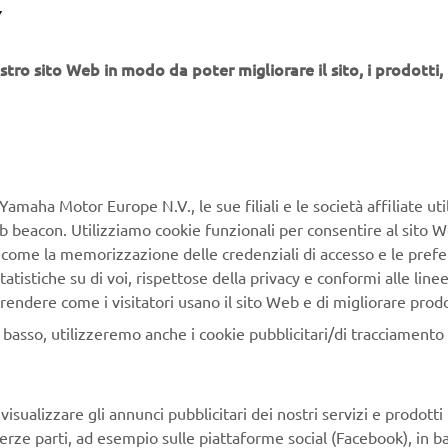
ONALITÀ MIGLIORATE IN TRE CATEGOR
Y
R YAMAHA
stro sito Web in modo da poter migliorare il sito, i prodotti, i
troduce una serie di miglioramenti che elevano la
ender Yamaha a nuovi livelli di praticità e prestazioni:
bottazzi in gomma anti-sfregamento
vi
garantiscono una magg
 protezione superiore contro abrasioni e usura. Questi sono incl
Tender, Air e Sport.
Yamaha Motor Europe N.V., le sue filiali e le società affiliate uti
ema di scarico migliorato
semplifica la rimozione dell'acqua, 
Web beacon. Utilizziamo cookie funzionali per consentire al sito 
enaggio efficiente per una maggiore comodità. Disponibile nelle
, come la memorizzazione delle credenziali di accesso e le prefe
, Air e Sport.
tatistiche su di voi, rispettose della privacy e conformi alle line
 telescopici
consentono un rimessaggio migliore, ordinato, con
rendere come i visitatori usano il sito Web e di migliorare prodott
ilità di essere utilizzati rapidamente quando necessario. La nov
n basso, utilizzeremo anche i cookie pubblicitari/di tracciamento e
ta per la serie Tender, Air e Sport.
porto dell'ancora
fornisce una soluzione sicura e accessibile pe
egare l’ancora, garantendo un ormeggio senza intoppi. Questo
isualizzare gli annunci pubblicitari dei nostri servizi e prodotti
rnamento è stato introdotto nelle serie Air e Sport.
terze parti, ad esempio sulle piattaforme social (Facebook), in b