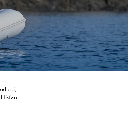
odotti,
ddisfare