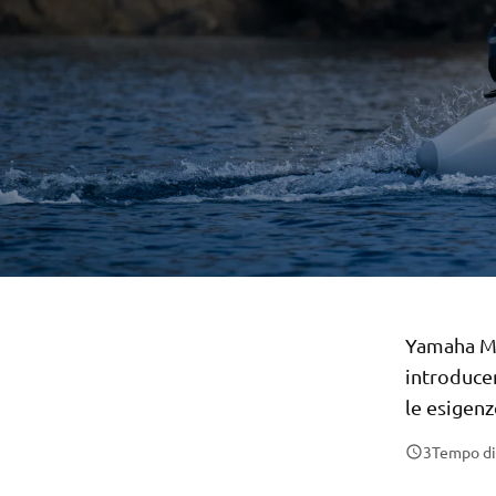
Yamaha Mot
introduce
le esigen
3
Tempo di