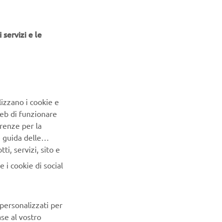
IE DI
 servizi e le
iore durata
usi nelle
lizzano i cookie e
consentendo
Web di funzionare
 serie
renze per la
e guida delle
 la
i, servizi, sito e
ità è
 i cookie di social
r riporre e
 personalizzati per
ase al vostro