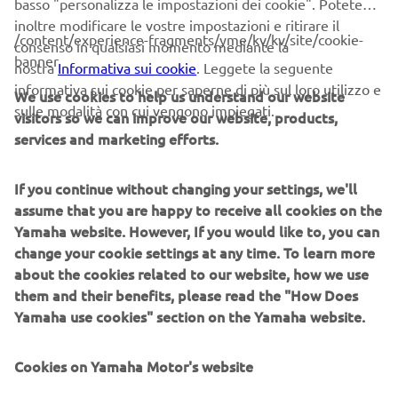
basso "personalizza le impostazioni dei cookie". Potete
Freni a disco con ABS
inoltre modificare le vostre impostazioni e ritirare il
/content/experience-fragments/yme/kv/kv/site/cookie-
Efficienza nei consumi (40 km/l; valore in modalità
consenso in qualsiasi momento mediante la
banner
WMTC)
nostra
Informativa sui cookie
. Leggete la seguente
Posizione di guida polivalente
informativa sui cookie per saperne di più sul loro utilizzo e
We use cookies to help us understand our website
Pneumatici per tutti i terreni
sulle modalità con cui vengono impiegati.
visitors so we can improve our website, products,
Telaio disegnato per l'adventureIl design moderno
services and marketing efforts.
incontra la tradizione
If you continue without changing your settings, we'll
assume that you are happy to receive all cookies on the
Yamaha website. However, If you would like to, you can
SCOPRI DI PIÙ
change your cookie settings at any time. To learn more
about the cookies related to our website, how we use
them and their benefits, please read the "How Does
Yamaha use cookies" section on the Yamaha website.
Cookies on Yamaha Motor's website