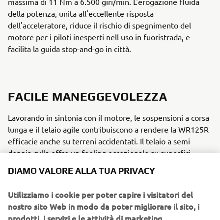
massima di 11 Nm a 6.500 giri/min. L'erogazione fluida
della potenza, unita all'eccellente risposta
dell'acceleratore, riduce il rischio di spegnimento del
motore per i piloti inesperti nell uso in fuoristrada, e
facilita la guida stop-and-go in città.
FACILE MANEGGEVOLEZZA
Lavorando in sintonia con il motore, le sospensioni a corsa
lunga e il telaio agile contribuiscono a rendere la WR125R
efficacie anche su terreni accidentati. Il telaio a semi
doppia culla offre un feeling eccezionale su superfici
diverse. Le sospensioni sono costituite da una forcella KYB
DIAMO VALORE ALLA TUA PRIVACY
da 41 mm e da dalla sospensione di tipo Monocross che
assorbe progressivamente le asperità. Per una guida
Utilizziamo i cookie per poter capire i visitatori del
stabile sia su strada che fuoristrada. Le ruote da 21 e 18
nostro sito Web in modo da poter migliorare il sito, i
pollici, utilizzate su tutta la gamma Adventure di Yamaha,
prodotti, i servizi e le attività di marketing.