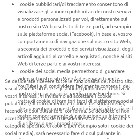
LED.
I cookie pubblicitari/di tracciamento consentono di
visualizzare gli annunci pubblicitari dei nostri servizi
Al di là della guida quotidiana, la WR125R dimostra che il
e prodotti personalizzati per voi, direttamente sul
suo spirito dual-sport va ben oltre lo stile ispirato alla
nostro sito Web o sul sito di terze parti, ad esempio
gamma Off Road Competition di Yamaha e spiega perché
sulle piattaforme social (Facebook), in base al vostro
porta con orgoglio il marchio WR, con le sue capacità che
comportamento di navigazione sul nostro sito Web,
vanno ben oltre l'uso in fuoristrada, la WR125R consente
a seconda dei prodotti e dei servizi visualizzati, degli
di affrontare avventure su diverse superfici, rendendola
articoli aggiunti al carrello e acquistati, nonché ai siti
una moto versatile, perfetta sia in città che nei percorsi in
Web di terze parti e ai vostri interessi.
fuoristrada.
I cookie dei social media permettono di guardare
video sul nostro sito Web (ad esempio tramite
Se desiderate ricevere tutte le funzionalità del nostro sito,
YouTube) e di condividere facilmente contenuti del
visualizzare le offerte e gli annunci pubblicitari relativi ai
nostro sito, su un social media come Facebook. Si
CARATTERISTICHE PRINCIPALI
vostri interessi, vi invitiamo ad accettare i cookie
tratta di cookie di fornitori terzi di piattaforme social
pubblicitari/di tracciamento e i cookie dei social media,
che consentono a questi fornitori social di tracciare il
Autentica dual-sport
facendo clic sul pulsante di conferma. Se decidete di non
vostro comportamento di navigazione su Internet e
Motore da 125 cc ricco di coppia con sistema VVA
accettare questi cookie o desiderate accettare solo una
di utilizzarlo per i propri scopi.
(Variable Valve Actuation)
categoria specifica di cookie (per esempio solo i cookie dei
Facile maneggevolezza su qualsiasi terreno
social media), sarà necessario fare clic sul pulsante in
Strumentazione LCD multifunzione