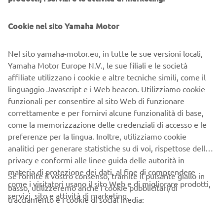
facilita ulteriormente il controllo sui terreni difficili e
garantisce eccellenti prestazioni fuoristrada.
Cookie nel sito Yamaha Motor
Nel sito yamaha-motor.eu, in tutte le sue versioni locali,
SEMPLICEMENTE PERFEZIONATO
Yamaha Motor Europe N.V., le sue filiali e le società
affiliate utilizzano i cookie e altre tecniche simili, come il
La raffinata semplicità della WR125R la rende una moto
linguaggio Javascript e i Web beacon. Utilizziamo cookie
comoda e piacevole da usare tutti i giorni, con
funzionali per consentire al sito Web di funzionare
caratteristiche come la strumentazione LCD multifunzione
correttamente e per fornirvi alcune funzionalità di base,
con la connettività per smartphone che offre maggiore
come la memorizzazione delle credenziali di accesso e le
praticità, ABS a singolo canale per prestazioni di frenata
preferenze per la lingua. Inoltre, utilizziamo cookie
superiori.
analitici per generare statistiche su di voi, rispettose della
privacy e conformi alle linee guida delle autorità in
Il design della WR125R si ispira ai valori delle tradizioni
materia di protezione dei dati, al fine di comprendere
delle moto Yamaha da fuoristrada, in chiave moderna. Il
Se fornite il vostro consenso, tramite il pulsante giallo in
come i visitatori usano il sito Web e di migliorare prodotti,
risultato è una moto dalle linee orizzontali decise,
basso, utilizzeremo anche i cookie pubblicitari/di
servizi, sito e attività di marketing.
abbinate a elementi compatti e aerodinamici, come
tracciamento e i cookie di social media:
l'imponente cupolino che ospita i doppi fari anteriori a