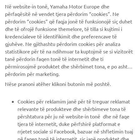
Në website-in tonë, Yamaha Motor Europe dhe
përfaqësitë në vendet tjera përdorim “cookies”. Ne
përdorim “cookies” që faqja jonë të funksionojë siç duhet
dhe të ofrojë funksione themelore, të tilla si kujtimi i
kredencialeve të identifikimit dhe preferencave të
gjuhëve. Ne gjithashtu përdorim cookies për analiza
statistikore për të na ndihmuar ta kuptojmë se si vizitorët
tanë përdorin faqen tonë të internetit dhe ti
përmirosojmë produktet dhe shërbimet tona, e po ashtu ti
përdorim për marketing.
CORPORATE
Nëse pranoni atëher klikoni butonin më poshtë.
B2B
Cookies për reklamim janë për të treguar reklamat
relevante të produkteve dhe shërbimeve tona të
PIÙ YAMAHA
përshtatura për ju në website-in tonë dhe në faqe
tjera të internetit, duke përfshirë platformat e
rrjetet sociale si Facebook, bazuar në shfletimin tuaj
SUPPORTO
në faqen tonë të internetit, siç janë produktet dhe