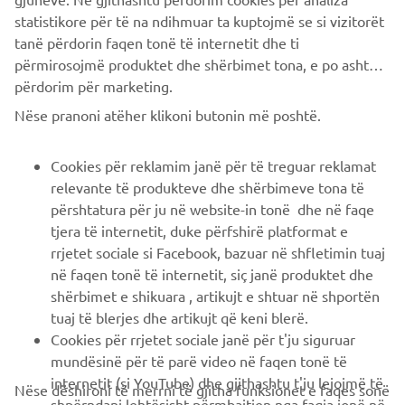
tanë përdorin faqen tonë të internetit dhe ti
përmirosojmë produktet dhe shërbimet tona, e po ashtu ti
përdorim për marketing.
CORPORATE
Nëse pranoni atëher klikoni butonin më poshtë.
B2B
Cookies për reklamim janë për të treguar reklamat
relevante të produkteve dhe shërbimeve tona të
PIÙ YAMAHA
përshtatura për ju në website-in tonë dhe në faqe
tjera të internetit, duke përfshirë platformat e
SUPPORTO
rrjetet sociale si Facebook, bazuar në shfletimin tuaj
në faqen tonë të internetit, siç janë produktet dhe
shërbimet e shikuara , artikujt e shtuar në shportën
NEWSLETTER
tuaj të blerjes dhe artikujt që keni blerë.
Cookies për rrjetet sociale janë për t'ju siguruar
Conoscerai in anteprima le ultime offerte, gli eventi speciali, le
mundësinë për të parë video në faqen tonë të
nuove uscite e molto altro
internetit (si YouTube) dhe gjithashtu t'ju lejojmë të
Nëse dëshironi të merrni të gjitha funksionet e faqes sonë
shpërndani lehtësisht përmbajtjen nga faqja jonë në
të internetit dhe të shihni oferta dhe reklama të
rrjete sociale si Facebook. Këto janë “cookies” të