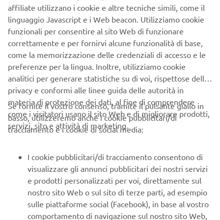
linguaggio Javascript e i Web beacon. Utilizziamo cookie
al contempo i suoi sforzi nella mobilità Green.
funzionali per consentire al sito Web di funzionare
correttamente e per fornirvi alcune funzionalità di base,
Brose è specializzata in sistemi per porte, motori elettrici
come la memorizzazione delle credenziali di accesso e le
e altri dispositivi e produce e vende unità di trasmissione
preferenze per la lingua. Inoltre, utilizziamo cookie
per biciclette dal 2014.
analitici per generare statistiche su di voi, rispettose della
Yamaha sfrutterà le capacità di sviluppo eKit di Brose per
privacy e conformi alle linee guida delle autorità in
rafforzare ulteriormente la pianificazione e lo sviluppo di
materia di protezione dei dati, al fine di comprendere
Se fornite il vostro consenso, tramite il pulsante giallo in
nuovi prodotti. Allo stesso tempo, avendo una base di
come i visitatori usano il sito Web e di migliorare prodotti,
basso, utilizzeremo anche i cookie pubblicitari/di
produzione aggiuntiva in Europa, Yamaha costruirà
servizi, sito e attività di marketing.
tracciamento e i cookie di social media:
un'attività in grado di rispondere rapidamente alle
richieste dei clienti locali, il che le consentirà di cogliere
I cookie pubblicitari/di tracciamento consentono di
rapidamente le esigenze del mercato, acquisire nuovi
visualizzare gli annunci pubblicitari dei nostri servizi
clienti e migliorare le competenze di approvvigionamento
e prodotti personalizzati per voi, direttamente sul
all'interno del mercato europeo.
nostro sito Web o sul sito di terze parti, ad esempio
Inoltre, l'acquisizione consentirà a Yamaha Motor di
sulle piattaforme social (Facebook), in base al vostro
migliorare la propria competenza nel servizio post-
comportamento di navigazione sul nostro sito Web,
vendita, garantendo ai clienti un supporto e una
a seconda dei prodotti e dei servizi visualizzati, degli