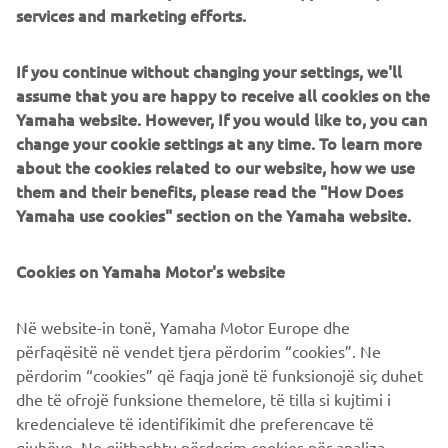
Representative
: Stefan Krug (CEO)
No. of emplyees
: Approx. 32,000
If you continue without changing your settings, we'll
Business overview
: Development, manufacture, and sale
assume that you are happy to receive all cookies on the
of automotive door systems and other components,
Yamaha website. However, If you would like to, you can
electric motors, and other devices
change your cookie settings at any time. To learn more
about the cookies related to our website, how we use
OVERVIEW YAMAHA MOTOR eBIKE SYSTEMS (YMESG)
them and their benefits, please read the "How Does
Established
: March 2025 (operations planned to begin in
Yamaha use cookies" section on the Yamaha website.
June 2025)
Location
: Berlin, Germany (planned)
Cookies on Yamaha Motor's website
No. of emplyees
: Approx. 120
Business overview
: Development, manufacture, and sale
of drive units and electrical components for eBikes
Në website-in tonë, Yamaha Motor Europe dhe
përfaqësitë në vendet tjera përdorim “cookies”. Ne
përdorim “cookies” që faqja jonë të funksionojë siç duhet
dhe të ofrojë funksione themelore, të tilla si kujtimi i
MORE CORPORATE NEWS
kredencialeve të identifikimit dhe preferencave të
gjuhëve. Ne gjithashtu përdorim cookies për analiza
statistikore për të na ndihmuar ta kuptojmë se si vizitorët