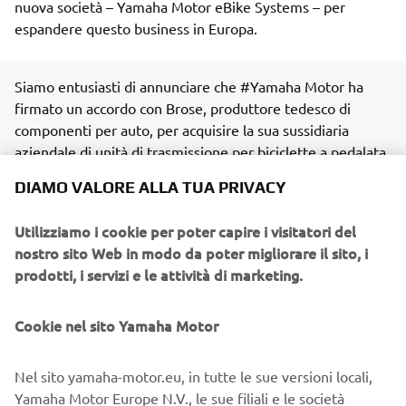
nuova società – Yamaha Motor eBike Systems – per
espandere questo business in Europa.
Siamo entusiasti di annunciare che #Yamaha Motor ha
firmato un accordo con Brose, produttore tedesco di
componenti per auto, per acquisire la sua sussidiaria
aziendale di unità di trasmissione per biciclette a pedalata
DIAMO VALORE ALLA TUA PRIVACY
assistita (eKit).
Utilizziamo i cookie per poter capire i visitatori del
La formalizzazione dell'operazione dovrebbe essere
nostro sito Web in modo da poter migliorare il sito, i
completata entro giugno 2025, premesso che siano
prodotti, i servizi e le attività di marketing.
ottenute le autorizzazioni e i permessi richiesti dalle leggi
sulla concorrenza e dalle normative applicabili.
Parallelamente a questa acquisizione, questo mese è stata
Cookie nel sito Yamaha Motor
fondata una nuova sussidiaria Yamaha in Germania,
denominata Yamaha Motor eBike Systems (di seguito
Nel sito yamaha-motor.eu, in tutte le sue versioni locali,
"YMESG"). La nuova struttura, che inizierà a funzionare a
Yamaha Motor Europe N.V., le sue filiali e le società
giugno, consentirà a Yamaha di costruire una presenza sul
affiliate utilizzano i cookie e altre tecniche simili, come il
mercato ed espandere le operazioni aziendali, migliorando