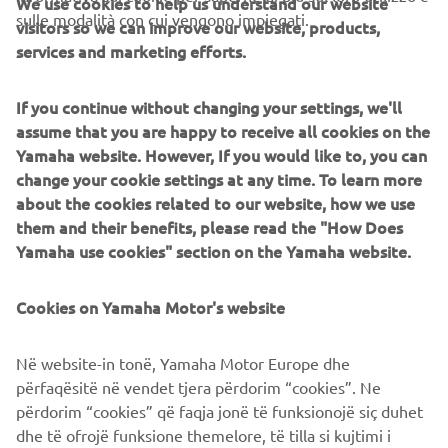
We use cookies to help us understand our website
B2B
sulle modalità con cui vengono impiegati.
visitors so we can improve our website, products,
services and marketing efforts.
PIÙ YAMAHA
If you continue without changing your settings, we'll
SUPPORTO
assume that you are happy to receive all cookies on the
Yamaha website. However, If you would like to, you can
change your cookie settings at any time. To learn more
NEWSLETTER
about the cookies related to our website, how we use
them and their benefits, please read the "How Does
Conoscerai in anteprima le ultime offerte, gli eventi speciali, le
Yamaha use cookies" section on the Yamaha website.
nuove uscite e molto altro
Cookies on Yamaha Motor's website
ISCRIVITI
Në website-in tonë, Yamaha Motor Europe dhe
përfaqësitë në vendet tjera përdorim “cookies”. Ne
përdorim “cookies” që faqja jonë të funksionojë siç duhet
Leggi la nostra Informativa sulla privacy per sapere come
trattiamo i tuoi dati personali:
dhe të ofrojë funksione themelore, të tilla si kujtimi i
Informativa sulla Privacy