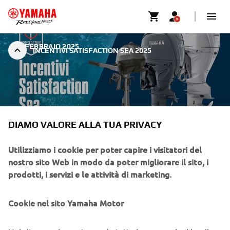
|
4 FEBBRAIO 2025
INCENTIVI SATISFACTION SEA 2025
DIAMO VALORE ALLA TUA PRIVACY
PRENDI IL LARGO CON GLI
INCENTIVI SATISFACTION SEA
Utilizziamo i cookie per poter capire i visitatori del
nostro sito Web in modo da poter migliorare il sito, i
Manca poco all’inizio della stagione e tutti gli appassionati
prodotti, i servizi e le attività di marketing.
di nautica non possono farsi cogliere impreparati! Yamaha
riparte con gli Incentivi Satisfaction Sea: una occasione
Cookie nel sito Yamaha Motor
unica per chi deve ri-motorizzare la propria imbarcazione
o acquistarne una nuova! Gli Incentivi consentono