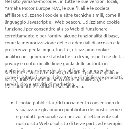
Nel sito yamaha-motor.eu, in tutte le sue versioni locali,
l’acquisto di un qualsiasi fuoribordo della gamma Yamaha,
Yamaha Motor Europe N.V., le sue filiali e le società
dai 2.5 ai 300 cv, a condizioni vantaggiose e con un
affiliate utilizzano i cookie e altre tecniche simili, come il
notevole risparmio sul prezzo d’acquisto.
linguaggio Javascript e i Web beacon. Utilizziamo cookie
funzionali per consentire al sito Web di funzionare
motore fuoribordo
A partire dal più piccolo
in gamma,
correttamente e per fornirvi alcune funzionalità di base,
F2.5 cv
l’
che grazie agli Incentivi, ha un costo inferiore ai
come la memorizzazione delle credenziali di accesso e le
1.000 euro e uno speciale finanziamento a tasso zero.
preferenze per la lingua. Inoltre, utilizziamo cookie
Perfetto come motore ausiliario o per piccoli tender,
analitici per generare statistiche su di voi, rispettose della
compatto, leggero, facilmente stivabile
senza il rischio
privacy e conformi alle linee guida delle autorità in
di perdite di olio e liquidi.
materia di protezione dei dati, al fine di comprendere
Se fornite il vostro consenso, tramite il pulsante giallo in
come i visitatori usano il sito Web e di migliorare prodotti,
basso, utilizzeremo anche i cookie pubblicitari/di
40 hp
La famiglia dei
, i fuoribordo “per tutti” che si
servizi, sito e attività di marketing.
tracciamento e i cookie di social media:
incentivi fino a 1.500
guidano senza patente, godono di
euro con finanziamento a tasso zero
. Una vera occasione
per ridisegnare il proprio tempo libero, trascorrendolo in
I cookie pubblicitari/di tracciamento consentono di
barca con la famiglia e gli amici, senza vincoli e con una
visualizzare gli annunci pubblicitari dei nostri servizi
spesa minima grazie ai bassi consumi di questi motori.
e prodotti personalizzati per voi, direttamente sul
nostro sito Web o sul sito di terze parti, ad esempio
Per chi desidera una potenza superiore, i vantaggi si