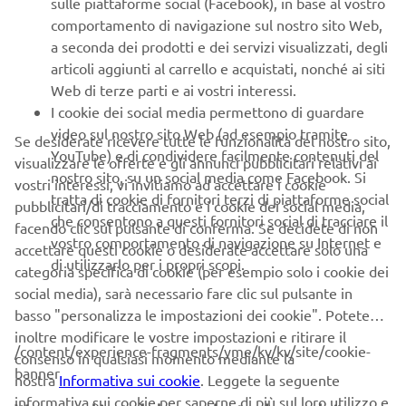
sulle piattaforme social (Facebook), in base al vostro
F150
F200
risparmio
estendono anche ai nuovi
e
, con un
comportamento di navigazione sul nostro sito Web,
fino a 5.600 euro sull’acquisto
.
a seconda dei prodotti e dei servizi visualizzati, degli
articoli aggiunti al carrello e acquistati, nonché ai siti
Se 200 cv non sono abbastanza, ecco gli Incentivi sui
Web di terze parti e ai vostri interessi.
300cv
7.000 euro di vantaggi
:
per navigare alla massima
I cookie dei social media permettono di guardare
potenza!
video sul nostro sito Web (ad esempio tramite
Se desiderate ricevere tutte le funzionalità del nostro sito,
Incentivi Satisfacion Sea
Gli
sono validi presso la rete di
YouTube) e di condividere facilmente contenuti del
visualizzare le offerte e gli annunci pubblicitari relativi ai
concessionari ufficiali Yamaha e termineranno il 30 giugno
nostro sito, su un social media come Facebook. Si
vostri interessi, vi invitiamo ad accettare i cookie
2025. Recati presso un punto vendita Yamaha per scoprire
tratta di cookie di fornitori terzi di piattaforme social
pubblicitari/di tracciamento e i cookie dei social media,
di più e concordare il finanziamento più adatto alle tue
che consentono a questi fornitori social di tracciare il
facendo clic sul pulsante di conferma. Se decidete di non
esigenze!
vostro comportamento di navigazione su Internet e
accettare questi cookie o desiderate accettare solo una
di utilizzarlo per i propri scopi.
categoria specifica di cookie (per esempio solo i cookie dei
SCOPRI DI PIÙ
social media), sarà necessario fare clic sul pulsante in
basso "personalizza le impostazioni dei cookie". Potete
inoltre modificare le vostre impostazioni e ritirare il
/content/experience-fragments/yme/kv/kv/site/cookie-
consenso in qualsiasi momento mediante la
CORPORATE
banner
nostra
Informativa sui cookie
. Leggete la seguente
informativa sui cookie per saperne di più sul loro utilizzo e