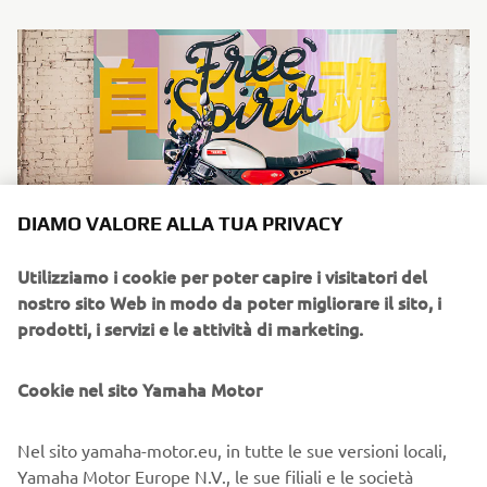
DIAMO VALORE ALLA TUA PRIVACY
Utilizziamo i cookie per poter capire i visitatori del
nostro sito Web in modo da poter migliorare il sito, i
prodotti, i servizi e le attività di marketing.
Yamaha è entusiasta di presentare nuove colorazioni e
aggiornamenti tecnici per le XSR125 e XSR125 Legacy
2025, che migliorano ulteriormente l'attrattiva di questi
Cookie nel sito Yamaha Motor
modelli heritage.
Nel sito yamaha-motor.eu, in tutte le sue versioni locali,
Yamaha Motor Europe N.V., le sue filiali e le società