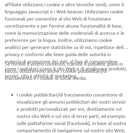
affiliate utilizzano i cookie e altre tecniche simili, come il
linguaggio Javascript e i Web beacon. Utilizziamo cookie
funzionali per consentire al sito Web di funzionare
correttamente e per fornirvi alcune funzionalità di base,
come la memorizzazione delle credenziali di accesso e le
preferenze per la lingua. Inoltre, utilizziamo cookie
analitici per generare statistiche su di voi, rispettose della
privacy e conformi alle linee guida delle autorità in
materia di protezione dei dati, al fine di comprendere
Se fornite il vostro consenso, tramite il pulsante giallo in
come i visitatori usano il sito Web e di migliorare prodotti,
basso, utilizzeremo anche i cookie pubblicitari/di
servizi, sito e attività di marketing.
tracciamento e i cookie di social media:
La XSR125 Legacy sarà disponibile con una nuova elegante
colorazione Legend Silver, perfetta per questo modello
I cookie pubblicitari/di tracciamento consentono di
125cc alla moda, pensato per tutti. La XSR125 amplia la
visualizzare gli annunci pubblicitari dei nostri servizi
sua gamma con due nuove colorazioni: Legend White e
e prodotti personalizzati per voi, direttamente sul
Lunar Grey, mentre il Yamaha Blue rimane una scelta
nostro sito Web o sul sito di terze parti, ad esempio
solida. Per il 2025, sia la XSR125 che la XSR125 Legacy
sulle piattaforme social (Facebook), in base al vostro
sono ora completamente conformi alla normativa EU5+,
comportamento di navigazione sul nostro sito Web,