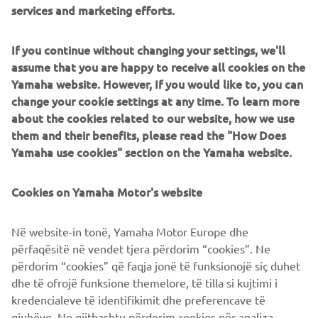
services and marketing efforts.
If you continue without changing your settings, we'll
NUOVA XSR125 LEGACY
assume that you are happy to receive all cookies on the
Yamaha website. However, If you would like to, you can
change your cookie settings at any time. To learn more
about the cookies related to our website, how we use
them and their benefits, please read the "How Does
Yamaha use cookies" section on the Yamaha website.
Cookies on Yamaha Motor's website
Në website-in tonë, Yamaha Motor Europe dhe
përfaqësitë në vendet tjera përdorim “cookies”. Ne
përdorim “cookies” që faqja jonë të funksionojë siç duhet
dhe të ofrojë funksione themelore, të tilla si kujtimi i
SCOPRI DI PIÙ
kredencialeve të identifikimit dhe preferencave të
gjuhëve. Ne gjithashtu përdorim cookies për analiza