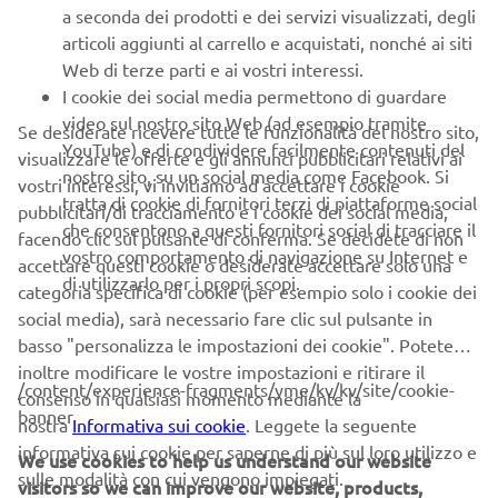
garantendo minori emissioni e maggiore efficienza.
a seconda dei prodotti e dei servizi visualizzati, degli
articoli aggiunti al carrello e acquistati, nonché ai siti
Web di terze parti e ai vostri interessi.
I cookie dei social media permettono di guardare
NUOVA XSR125
video sul nostro sito Web (ad esempio tramite
Se desiderate ricevere tutte le funzionalità del nostro sito,
YouTube) e di condividere facilmente contenuti del
visualizzare le offerte e gli annunci pubblicitari relativi ai
nostro sito, su un social media come Facebook. Si
vostri interessi, vi invitiamo ad accettare i cookie
tratta di cookie di fornitori terzi di piattaforme social
pubblicitari/di tracciamento e i cookie dei social media,
che consentono a questi fornitori social di tracciare il
facendo clic sul pulsante di conferma. Se decidete di non
vostro comportamento di navigazione su Internet e
accettare questi cookie o desiderate accettare solo una
di utilizzarlo per i propri scopi.
categoria specifica di cookie (per esempio solo i cookie dei
social media), sarà necessario fare clic sul pulsante in
basso "personalizza le impostazioni dei cookie". Potete
inoltre modificare le vostre impostazioni e ritirare il
/content/experience-fragments/yme/kv/kv/site/cookie-
consenso in qualsiasi momento mediante la
banner
nostra
Informativa sui cookie
. Leggete la seguente
informativa sui cookie per saperne di più sul loro utilizzo e
We use cookies to help us understand our website
sulle modalità con cui vengono impiegati.
visitors so we can improve our website, products,
SCOPRI DI PIÙ