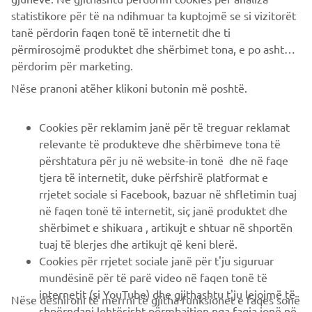
statistikore për të na ndihmuar ta kuptojmë se si vizitorët
tanë përdorin faqen tonë të internetit dhe ti
përmirosojmë produktet dhe shërbimet tona, e po ashtu ti
përdorim për marketing.
CORPORATE
Nëse pranoni atëher klikoni butonin më poshtë.
B2B
Cookies për reklamim janë për të treguar reklamat
relevante të produkteve dhe shërbimeve tona të
PIÙ YAMAHA
përshtatura për ju në website-in tonë dhe në faqe
tjera të internetit, duke përfshirë platformat e
rrjetet sociale si Facebook, bazuar në shfletimin tuaj
SUPPORTO
në faqen tonë të internetit, siç janë produktet dhe
shërbimet e shikuara , artikujt e shtuar në shportën
tuaj të blerjes dhe artikujt që keni blerë.
NEWSLETTER
Cookies për rrjetet sociale janë për t'ju siguruar
Conoscerai in anteprima le ultime offerte, gli eventi speciali, le
mundësinë për të parë video në faqen tonë të
nuove uscite e molto altro
internetit (si YouTube) dhe gjithashtu t'ju lejojmë të
Nëse dëshironi të merrni të gjitha funksionet e faqes sonë
shpërndani lehtësisht përmbajtjen nga faqja jonë në