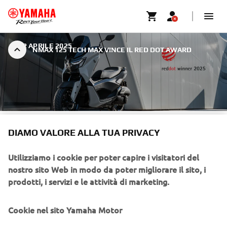
|
22 APRILE 2025
NMAX 125 TECH MAX VINCE IL RED DOT AWARD
NMAX 125 TECH MAX VINCE
DIAMO VALORE ALLA TUA PRIVACY
IL RED DOT AWARD
Utilizziamo i cookie per poter capire i visitatori del
nostro sito Web in modo da poter migliorare il sito, i
IL RECORD DI VITTORIE DI YAMAHA MOTOR AI RED DOT DAL
prodotti, i servizi e le attività di marketing.
2012 SI È ESTESO A 14 ANNI.
Cookie nel sito Yamaha Motor
Yamaha Motor annuncia la vittoria del prestigioso Red Dot
Award per il suo scooter NMAX 125 Tech MAX ha vinto: