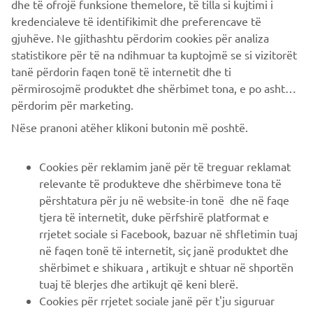
nuove uscite e molto altro
dhe të ofrojë funksione themelore, të tilla si kujtimi i
kredencialeve të identifikimit dhe preferencave të
gjuhëve. Ne gjithashtu përdorim cookies për analiza
statistikore për të na ndihmuar ta kuptojmë se si vizitorët
ISCRIVITI
tanë përdorin faqen tonë të internetit dhe ti
përmirosojmë produktet dhe shërbimet tona, e po ashtu ti
përdorim për marketing.
Leggi la nostra Informativa sulla privacy per sapere come
trattiamo i tuoi dati personali:
Informativa sulla Privacy
Nëse pranoni atëher klikoni butonin më poshtë.
Italy (Italian)
Cookies për reklamim janë për të treguar reklamat
relevante të produkteve dhe shërbimeve tona të
përshtatura për ju në website-in tonë dhe në faqe
tjera të internetit, duke përfshirë platformat e
rrjetet sociale si Facebook, bazuar në shfletimin tuaj
në faqen tonë të internetit, siç janë produktet dhe
© Copyright - 2026 Yamaha Motor Europe N.V. - All Rights
shërbimet e shikuara , artikujt e shtuar në shportën
Reserved
tuaj të blerjes dhe artikujt që keni blerë.
Cookies për rrjetet sociale janë për t'ju siguruar
Informativa sulla privacy
Cookies
Note legali