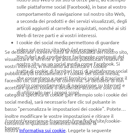
bordo per il pilota, l'adozione dell'illuminazione a LED e un
sulle piattaforme social (Facebook), in base al vostro
nuovo TFT hanno contribuito a ottenere una dimensione
comportamento di navigazione sul nostro sito Web,
del mezzo più compatta. L'NMAX 125 Tech MAX, che ha
a seconda dei prodotti e dei servizi visualizzati, degli
ricevuto il premio, è una versione deluxe e presenta una
articoli aggiunti al carrello e acquistati, nonché ai siti
sella di qualità superiore e una livrea diversa rispetto al
Web di terze parti e ai vostri interessi.
modello standard.
I cookie dei social media permettono di guardare
video sul nostro sito Web (ad esempio tramite
I Red Dot Design Awards, organizzati dal Design Zentrum
Se desiderate ricevere tutte le funzionalità del nostro sito,
YouTube) e di condividere facilmente contenuti del
Nordrhein Westfalen in Germania, sono ampiamente
visualizzare le offerte e gli annunci pubblicitari relativi ai
nostro sito, su un social media come Facebook. Si
riconosciuti come uno dei premi di design più prestigiosi al
vostri interessi, vi invitiamo ad accettare i cookie
tratta di cookie di fornitori terzi di piattaforme social
mondo.
pubblicitari/di tracciamento e i cookie dei social media,
che consentono a questi fornitori social di tracciare il
facendo clic sul pulsante di conferma. Se decidete di non
Per saperne di più: Yamaha Motor Design Award
vostro comportamento di navigazione su Internet e
accettare questi cookie o desiderate accettare solo una
website
https://global.yamaha-
di utilizzarlo per i propri scopi.
categoria specifica di cookie (per esempio solo i cookie dei
motor.com/design_technology/design/awards/
social media), sarà necessario fare clic sul pulsante in
basso "personalizza le impostazioni dei cookie". Potete
1
/
5
inoltre modificare le vostre impostazioni e ritirare il
/content/experience-fragments/yme/kv/kv/site/cookie-
consenso in qualsiasi momento mediante la
banner
nostra
Informativa sui cookie
. Leggete la seguente