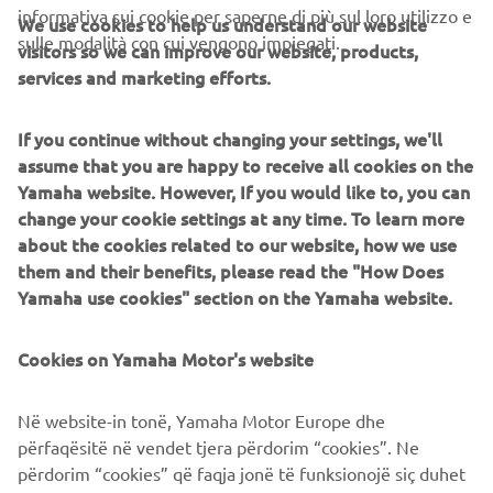
EXPERIENCE THE MAX
informativa sui cookie per saperne di più sul loro utilizzo e
We use cookies to help us understand our website
sulle modalità con cui vengono impiegati.
visitors so we can improve our website, products,
services and marketing efforts.
If you continue without changing your settings, we'll
CORPORATE
assume that you are happy to receive all cookies on the
Yamaha website. However, If you would like to, you can
change your cookie settings at any time. To learn more
B2B
about the cookies related to our website, how we use
them and their benefits, please read the "How Does
PIÙ YAMAHA
Yamaha use cookies" section on the Yamaha website.
SUPPORTO
Cookies on Yamaha Motor's website
Në website-in tonë, Yamaha Motor Europe dhe
NEWSLETTER
përfaqësitë në vendet tjera përdorim “cookies”. Ne
përdorim “cookies” që faqja jonë të funksionojë siç duhet
Conoscerai in anteprima le ultime offerte, gli eventi speciali, le