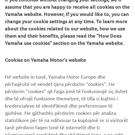
assume that you are happy to receive all cookies on the
Representative
Konsta Hansson
Yamaha website. However, If you would like to, you can
change your cookie settings at any time. To learn more
Capital
about the cookies related to our website, how we use
100% Yamaha Motor Europe N. V.
contribution
them and their benefits, please read the "How Does
Yamaha use cookies" section on the Yamaha website.
No. of
Approx. 15
Employees
Cookies on Yamaha Motor's website
Business
Software Development, Operations
Overview
and Maintenance
Në website-in tonë, Yamaha Motor Europe dhe
përfaqësitë në vendet tjera përdorim “cookies”. Ne
përdorim “cookies” që faqja jonë të funksionojë siç duhet
dhe të ofrojë funksione themelore, të tilla si kujtimi i
MORE NEWS
kredencialeve të identifikimit dhe preferencave të
gjuhëve. Ne gjithashtu përdorim cookies për analiza
statistikore për të na ndihmuar ta kuptojmë se si vizitorët
tanë përdorin faqen tonë të internetit dhe ti
përmirosojmë produktet dhe shërbimet tona, e po ashtu ti