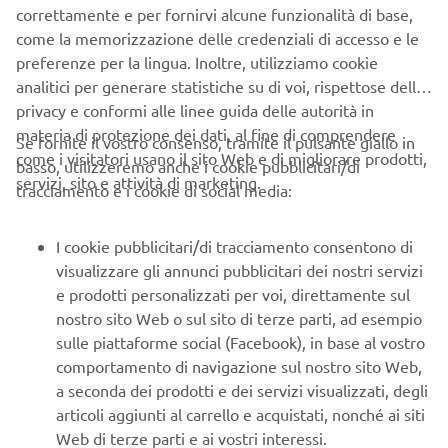
boating more accessible, competitive, and enjoyable for
correttamente e per fornirvi alcune funzionalità di base,
everyone. The app allows users to reserve boats, access
come la memorizzazione delle credenziali di accesso e le
harbours, and manage boating trips, without the hassle of
preferenze per la lingua. Inoltre, utilizziamo cookie
owning a boat.
analitici per generare statistiche su di voi, rispettose della
privacy e conformi alle linee guida delle autorità in
materia di protezione dei dati, al fine di comprendere
1
/
4
Se fornite il vostro consenso, tramite il pulsante giallo in
come i visitatori usano il sito Web e di migliorare prodotti,
basso, utilizzeremo anche i cookie pubblicitari/di
servizi, sito e attività di marketing.
tracciamento e i cookie di social media:
These initiatives align with Yamaha Marine’s CASE
strategy (Connected, Autonomous, Shared, Electric) and
I cookie pubblicitari/di tracciamento consentono di
serve the purpose of building a foundation for further
visualizzare gli annunci pubblicitari dei nostri servizi
connected technology development by leveraging the
e prodotti personalizzati per voi, direttamente sul
acquired digital assets and integrating them in Yamaha’s
nostro sito Web o sul sito di terze parti, ad esempio
marine digital solutions. Simultaneously, these operations
sulle piattaforme social (Facebook), in base al vostro
meet Yamaha’s aim to increase the sales of its digital
comportamento di navigazione sul nostro sito Web,
platform in the globally expanding sharing market.
a seconda dei prodotti e dei servizi visualizzati, degli
Moreover, the objective of the new Yamaha company,
articoli aggiunti al carrello e acquistati, nonché ai siti
YMCI, is developing the software capabilities further and
Web di terze parti e ai vostri interessi.