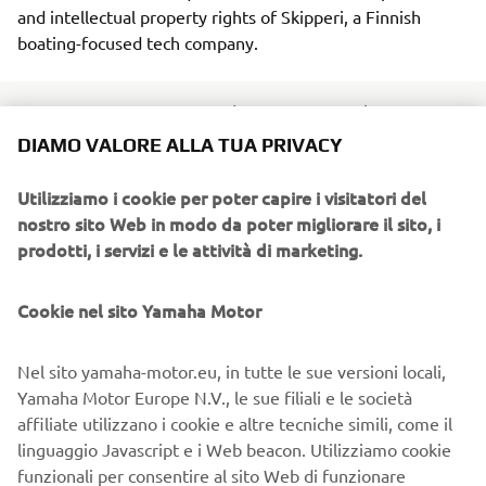
and intellectual property rights of Skipperi, a Finnish
boating-focused tech company.
Yamaha Motor Europe N.V. (hereafter “YME”) has
established a new company, Yamaha Motor Connected
DIAMO VALORE ALLA TUA PRIVACY
Innovation (hereafter “YMCI”), in Finland to develop
digital platforms and connected technologies for the
Utilizziamo i cookie per poter capire i visitatori del
marine business. To further support this development,
nostro sito Web in modo da poter migliorare il sito, i
Yamaha has acquired the software platform and
prodotti, i servizi e le attività di marketing.
intellectual property rights of Skipperi, a Finnish start-up
boating-focused tech company in which Yamaha invested
Cookie nel sito Yamaha Motor
in 2023.
Skipperi’s software strength lies in its ability to develop
Nel sito yamaha-motor.eu, in tutte le sue versioni locali,
platforms to provide customers with comfortable marine
Yamaha Motor Europe N.V., le sue filiali e le società
experiences. With the software platform, which uses
affiliate utilizzano i cookie e altre tecniche simili, come il
cutting-edge digital technology, boat clubs can operate
linguaggio Javascript e i Web beacon. Utilizziamo cookie
subscription-based rental of their boat fleet and make
funzionali per consentire al sito Web di funzionare