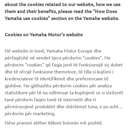
advancing sustainable mobility, they are 
about the cookies related to our website, how we use
the perfect partner for Lola Cars and we 
them and their benefits, please read the "How Does
look forward to continuing to drive 
Yamaha use cookies" section on the Yamaha website.
innovation through motorsport with 
them.
Cookies on Yamaha Motor's website
— Till Bechtolsheimer, Chairman of Lola Cars
Në website-in tonë, Yamaha Motor Europe dhe
përfaqësitë në vendet tjera përdorim “cookies”. Ne
përdorim “cookies” që faqja jonë të funksionojë siç duhet
dhe të ofrojë funksione themelore, të tilla si kujtimi i
MORE NEWS
kredencialeve të identifikimit dhe preferencave të
gjuhëve. Ne gjithashtu përdorim cookies për analiza
statistikore për të na ndihmuar ta kuptojmë se si vizitorët
tanë përdorin faqen tonë të internetit dhe ti
përmirosojmë produktet dhe shërbimet tona, e po ashtu ti
përdorim për marketing.
CORPORATE
Nëse pranoni atëher klikoni butonin më poshtë.