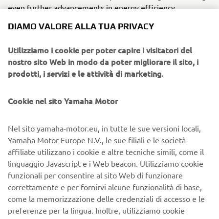
even further advancements in energy efficiency.
DIAMO VALORE ALLA TUA PRIVACY
Yamaha has set a companywide environmental goal to
achieve carbon neutrality in Scope 3* emissions by 2050.
Utilizziamo i cookie per poter capire i visitatori del
Additionally, Yamaha’s Technology Vision includes
nostro sito Web in modo da poter migliorare il sito, i
strengthening its new core competencies, one of which is
prodotti, i servizi e le attività di marketing.
Energy Management. Yamaha Motor will continue
technological development through its challenge in
Formula E, aiming to acquire the ultimate in energy
Cookie nel sito Yamaha Motor
management technology and the world's highest levels of
power density and efficiency.
Nel sito yamaha-motor.eu, in tutte le sue versioni locali,
Yamaha Motor Europe N.V., le sue filiali e le società
* Emissions produced from Yamaha's value chain, e.g., use
affiliate utilizzano i cookie e altre tecniche simili, come il
of sold products.
linguaggio Javascript e i Web beacon. Utilizziamo cookie
funzionali per consentire al sito Web di funzionare
Yamaha Motor is conducting research 
correttamente e per fornirvi alcune funzionalità di base,
and development into various 
come la memorizzazione delle credenziali di accesso e le
preferenze per la lingua. Inoltre, utilizziamo cookie
technologies in order to acquire as well 