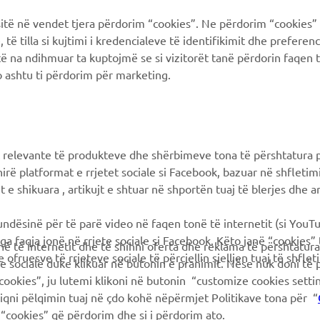
Yamaha Racing
Catalogo dei ricambi
ë në vendet tjera përdorim “cookies”. Ne përdorim “cookies” 
Yamaha Motor Global
Prenota la manutenzione
të tilla si kujtimi i kredencialeve të identifikimit dhe prefere
të na ndihmuar ta kuptojmë se si vizitorët tanë përdorin faqen t
Yamaha Blog
Concessionari ufficiali
 ashtu ti përdorim për marketing.
Applicazioni mobili
Gestione delle batterie
esauste
Differenziata prodotti
Yamaha
 relevante të produkteve dhe shërbimeve tona të përshtatura p
hirë platformat e rrjetet sociale si Facebook, bazuar në shfleti
 e shikuara , artikujt e shtuar në shportën tuaj të blerjes dhe ar
mundësinë për të parë video në faqen tonë të internetit (si YouT
ga faqja jonë në rrjete sociale si Facebook. Këto janë “cookies”
në të internetit dhe të shihni oferta dhe reklama të përshtatura
 ofruesve të rrjeteve sociale të përcjellin sjelljen tuaj të shflet
te sociale duke klikuar në butonin e pranimit. Nëse nuk doni të 
cookies”, ju lutemi klikoni në butonin “customize cookies sett
hiqni pëlqimin tuaj në çdo kohë nëpërmjet Politikave tona për “
“cookies” që përdorim dhe si i përdorim ato.