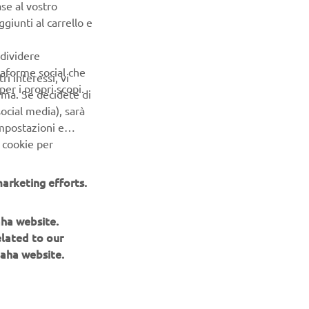
ase al vostro
giunti al carrello e
nibile che
ndividere
ttaforme social che
ri interessi, vi
er i propri scopi.
erma. Se decidete di
ocial media), sarà
impostazioni e
 cookie per
arketing efforts.
aha website.
NEWSLETTER
elated to our
aha website.
Conoscerai in anteprima le ultime offerte, gli eventi speciali, le
nuove uscite e molto altro