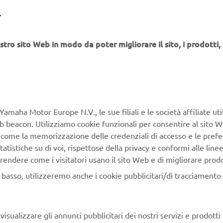
- firmato Focus - esplora come le moto stiano evolvendo in sist
Y
, dove elettronica, controllo e interazione con il pilota giocano
stro sito Web in modo da poter migliorare il sito, i prodotti, i
ta solo di prestazioni, ma di un nuovo modo di vivere la mobilità,
icuro
connesso
e
.
e, infatti, non sono più semplici mezzi di trasporto, ma diventa
aci di adattarsi al pilota, migliorare la sicurezza e offrire un’es
letamente nuova.
Yamaha Motor Europe N.V., le sue filiali e le società affiliate uti
Web beacon. Utilizziamo cookie funzionali per consentire al sito 
affrontati emergono le soluzioni sviluppate da Yamaha per migli
, come la memorizzazione delle credenziali di accesso e le prefe
rapporto tra uomo e veicolo, insieme alle prospettive future che
tatistiche su di voi, rispettose della privacy e conformi alle line
 il settore.
rendere come i visitatori usano il sito Web e di migliorare prodott
innovazio
 concreto su ciò che ci aspetta nei prossimi anni, tra
n basso, utilizzeremo anche i cookie pubblicitari/di tracciamento e
a
nuove possibilità
e
su strada.
iativa editoriale firmata Focus rappresenta un’occasione per sco
corso di evoluzione
intrapreso da Yamaha, tra ricerca, svilupp
isualizzare gli annunci pubblicitari dei nostri servizi e prodotti