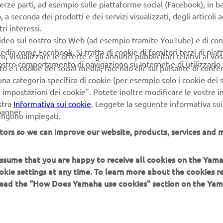
ecnologiche applicate al mondo delle due ruote.
terze parti, ad esempio sulle piattaforme social (Facebook), in b
seconda dei prodotti e dei servizi visualizzati, degli articoli ag
elle moto è già iniziato — ed è più intelligente, connesso e soste
ri interessi.
video sul nostro sito Web (ad esempio tramite YouTube) e di co
edia come Facebook. Si tratta di cookie di fornitori terzi di pia
 visualizzare le offerte e gli annunci pubblicitari relativi ai vost
vostro comportamento di navigazione su Internet e di utilizzarlo p
to e i cookie dei social media, facendo clic sul pulsante di conf
LEGGI L'ARTICOLO
na categoria specifica di cookie (per esempio solo i cookie dei s
le impostazioni dei cookie". Potete inoltre modificare le vostre 
stra
Informativa sui cookie
. Leggete la seguente informativa sui
banner
vengono impiegati.
tors so we can improve our website, products, services and m
 assume that you are happy to receive all cookies on the Yam
PIÙ YAMAHA
SUPPORTO
okie settings at any time. To learn more about the cookies r
 read the "How Does Yamaha use cookies" section on the Yam
MyYamaha
FAQ
Yamaha Music
Supporto clienti