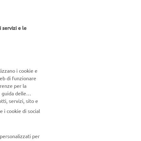
emi sempre
 un ruolo
 servizi e le
 più
no sistemi
perienza di
lizzano i cookie e
Web di funzionare
orare la
renze per la
 stanno
e guida delle
i, servizi, sito e
ne
 i cookie di social
prire da
o e nuove
 personalizzati per