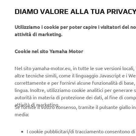
L’articolo 
DIAMO VALORE ALLA TUA PRIVAC
più avanzati
centrale.
Utilizziamo i cookie per poter capire i visitatori del no
Non si trat
attività di marketing.
intuitivo
s
,
Le due ruot
Cookie nel sito Yamaha Motor
avanzati cap
guida comp
Nel sito yamaha-motor.eu, in tutte le sue versioni locali, 
altre tecniche simili, come il linguaggio Javascript e i 
Tra i temi 
correttamente e per fornirvi alcune funzionalità di base
guida e il 
lingua. Inoltre, utilizziamo cookie analitici per generare s
ridisegnando
autorità in materia di protezione dei dati, al fine di comp
Uno sguardo
attività di marketing.
Se fornite il vostro consenso, tramite il pulsante giallo i
tecnologic
media:
Questa iniz
per
vicino il
I cookie pubblicitari/di tracciamento consentono di v