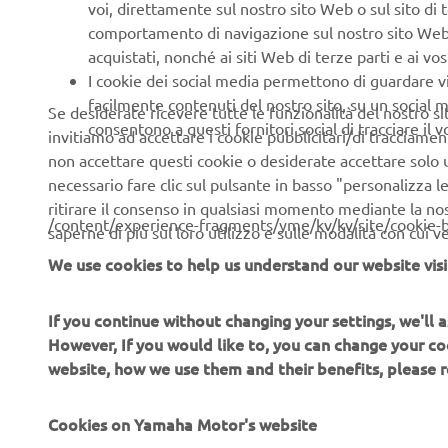
frontiere t
voi, direttamente sul nostro sito Web o sul sito di 
comportamento di navigazione sul nostro sito Web, a 
Il futuro d
acquistati, nonché ai siti Web di terze parti e ai vost
mai.
I cookie dei social media permettono di guardare 
facilmente contenuti del nostro sito, su un social m
Se desiderate ricevere tutte le funzionalità del nostro sito,
consentono a questi fornitori social di tracciare il 
invitiamo ad accettare i cookie pubblicitari/di tracciamen
non accettare questi cookie o desiderate accettare solo u
necessario fare clic sul pulsante in basso "personalizza 
ritirare il consenso in qualsiasi momento mediante la no
/content/experience-fragments/yme/kv/kv/site/cookie-
saperne di più sul loro utilizzo e sulle modalità con cui 
We use cookies to help us understand our website visi
If you continue without changing your settings, we'll
CORPORATE
B2B
However, If you would like to, you can change your co
website, how we use them and their benefits, please
Chi siamo
Soluzioni di Business
News
Cookies on Yamaha Motor's website
NEO's Delivery