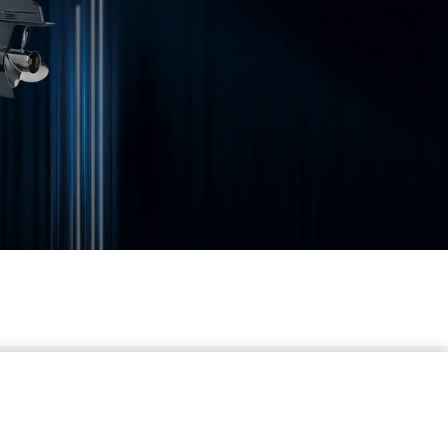
uoribordo
edono
native..