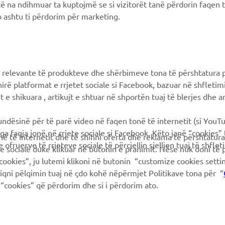
të na ndihmuar ta kuptojmë se si vizitorët tanë përdorin faqen t
Yamaha Blog
Concessionari ufficiali
 ashtu ti përdorim për marketing.
Applicazioni mobili
Gestione delle batterie
esauste
Differenziata prodotti
Yamaha
 relevante të produkteve dhe shërbimeve tona të përshtatura p
hirë platformat e rrjetet sociale si Facebook, bazuar në shfleti
 e shikuara , artikujt e shtuar në shportën tuaj të blerjes dhe ar
mundësinë për të parë video në faqen tonë të internetit (si YouT
ga faqja jonë në rrjete sociale si Facebook. Këto janë “cookies”
në të internetit dhe të shihni oferta dhe reklama të përshtatura
 ofruesve të rrjeteve sociale të përcjellin sjelljen tuaj të shflet
te sociale duke klikuar në butonin e pranimit. Nëse nuk doni të 
cookies”, ju lutemi klikoni në butonin “customize cookies sett
hiqni pëlqimin tuaj në çdo kohë nëpërmjet Politikave tona për “
“cookies” që përdorim dhe si i përdorim ato.
© Copyright - 2026 Yamaha Motor Europe N.V. - All Rights Reserved