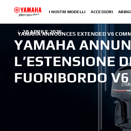
I NOSTRI MODELLI
ACCESSORI
ABBIG
|
28 APRILE 2026
YAMAHA ANNOUNCES EXTENDED V6 COMM
YAMAHA ANNUN
L’ESTENSIONE 
FUORIBORDO V6