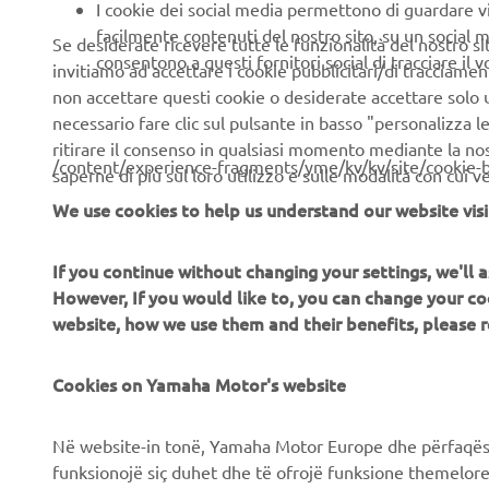
I cookie dei social media permettono di guardare 
facilmente contenuti del nostro sito, su un social m
Se desiderate ricevere tutte le funzionalità del nostro sito,
consentono a questi fornitori social di tracciare il 
invitiamo ad accettare i cookie pubblicitari/di tracciamen
non accettare questi cookie o desiderate accettare solo u
necessario fare clic sul pulsante in basso "personalizza 
ritirare il consenso in qualsiasi momento mediante la no
/content/experience-fragments/yme/kv/kv/site/cookie-
saperne di più sul loro utilizzo e sulle modalità con cui 
We use cookies to help us understand our website visi
If you continue without changing your settings, we'll
CORPORATE
B2B
However, If you would like to, you can change your co
website, how we use them and their benefits, please
Chi siamo
Soluzioni di Business
News
Cookies on Yamaha Motor's website
NEO's Delivery
Eventi
Sistemi eBike
Në website-in tonë, Yamaha Motor Europe dhe përfaqësit
Stampa
Autorità
funksionojë siç duhet dhe të ofrojë funksione themelore, 