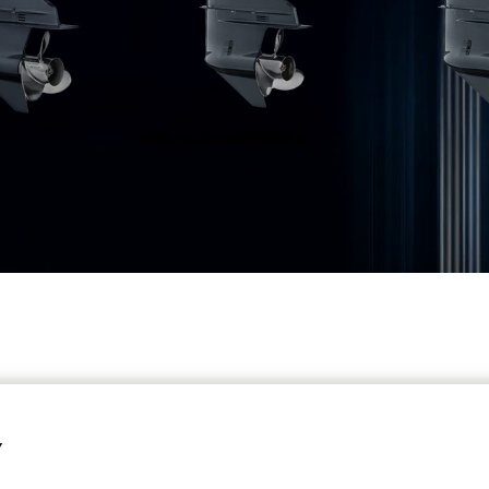
tor Europe
ampliamento della gamma di f
ha annunciato un
i al segmento Commercial
, progettati per operatori che richi
Y
 affidabili per molte ore di lavoro, anche in condizioni più impeg