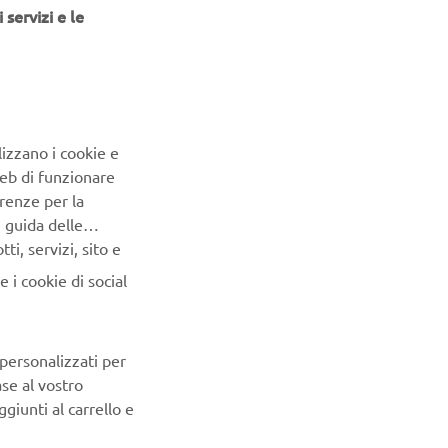
 servizi e le
mpieghi
ne, unità di
uso
te per
tante anche
lizzano i cookie e
Web di funzionare
rol), che
renze per la
 al
e guida delle
tali
i, servizi, sito e
allazione
 i cookie di social
u elevata
mettendo
 personalizzati per
ative più a
ase al vostro
giunti al carrello e