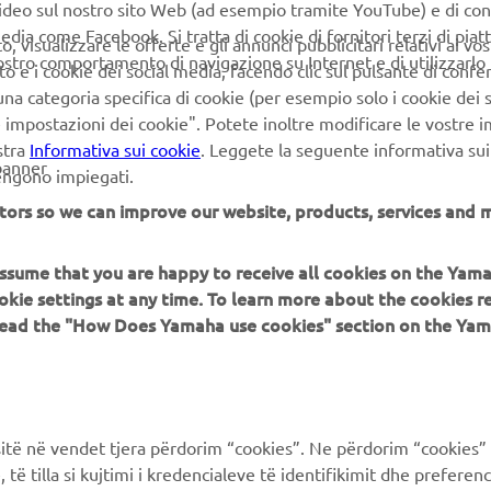
video sul nostro sito Web (ad esempio tramite YouTube) e di co
edia come Facebook. Si tratta di cookie di fornitori terzi di pia
 visualizzare le offerte e gli annunci pubblicitari relativi ai vost
vostro comportamento di navigazione su Internet e di utilizzarlo p
to e i cookie dei social media, facendo clic sul pulsante di conf
SCOPRI DI PIÙ
na categoria specifica di cookie (per esempio solo i cookie dei s
le impostazioni dei cookie". Potete inoltre modificare le vostre 
stra
Informativa sui cookie
. Leggete la seguente informativa sui
banner
vengono impiegati.
tors so we can improve our website, products, services and m
 assume that you are happy to receive all cookies on the Yam
PIÙ YAMAHA
SUPPORTO
okie settings at any time. To learn more about the cookies r
 read the "How Does Yamaha use cookies" section on the Yam
MyYamaha
FAQ
Yamaha Music
Supporto clienti
Yamaha Racing
Catalogo dei ricambi
ë në vendet tjera përdorim “cookies”. Ne përdorim “cookies” 
Yamaha Motor Global
Prenota la manutenzione
të tilla si kujtimi i kredencialeve të identifikimit dhe prefere