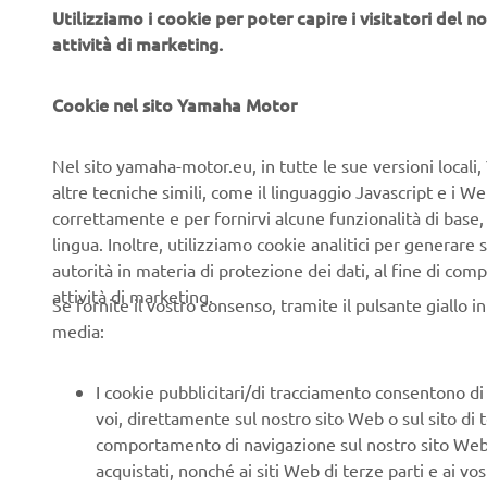
Utilizziamo i cookie per poter capire i visitatori del no
La nuova l
attività di marketing.
professiona
pattugliame
Basati sull
Cookie nel sito Yamaha Motor
commercia
con carichi 
Nel sito yamaha-motor.eu, in tutte le sue versioni locali, 
altre tecniche simili, come il linguaggio Javascript e i 
Tutti i mode
correttamente e per fornirvi alcune funzionalità di base
garantisce 
lingua. Inoltre, utilizziamo cookie analitici per generare s
contempo l’
autorità in materia di protezione dei dati, al fine di comp
Yamaha e c
attività di marketing.
estremament
Se fornite il vostro consenso, tramite il pulsante giallo i
media:
Progettata 
durabilità
,
I cookie pubblicitari/di tracciamento consentono di v
agli operat
voi, direttamente sul nostro sito Web o sul sito di 
lungo.
comportamento di navigazione sul nostro sito Web, a 
acquistati, nonché ai siti Web di terze parti e ai vost