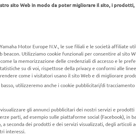
stro sito Web in modo da poter migliorare il sito, i prodotti, i
modelli da 200 e 250 cavalli
i
ine-up comprende
, sviluppati per
li
come imbarcazioni da pesca, mezzi da lavoro per porti e mari
nto e trasporto passeggeri, inclusi i water taxi.
piattaforma V6 Yamaha
a collaudata
e ottimizzati specificamen
le
, questi motori offrono erogazione di potenza robusta e cos
elevati e cicli operativi prolungati.
Yamaha Motor Europe N.V., le sue filiali e le società affiliate uti
Web beacon. Utilizziamo cookie funzionali per consentire al sito 
sistema DEC
lli sono dotati di serie del
(Digital Electronic Cont
, come la memorizzazione delle credenziali di accesso e le prefe
un controllo preciso e fluido di acceleratore e cambio, riducendo
tatistiche su di voi, rispettose della privacy e conformi alle line
affaticamento dell’operatore. La compatibilità con i sistemi digi
rendere come i visitatori usano il sito Web e di migliorare prodott
on Helm Master® EX consente configurazioni di comando e inst
e flessibili.
n basso, utilizzeremo anche i cookie pubblicitari/di tracciamento e
con un approccio concreto all’uso quotidiano, la gamma punta s
resistenza
manutenzione semplificata
alla corrosione e
, per
isualizzare gli annunci pubblicitari dei nostri servizi e prodotti
ori di ridurre i tempi di fermo e mantenere le imbarcazioni oper
terze parti, ad esempio sulle piattaforme social (Facebook), in b
seconda dei prodotti e dei servizi visualizzati, degli articoli ag
ri interessi.