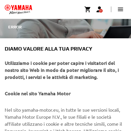
ERROR
DIAMO VALORE ALLA TUA PRIVACY
PROCESSO NON RIUSCITO
Utilizziamo i cookie per poter capire i visitatori del
nostro sito Web in modo da poter migliorare il sito, i
prodotti, i servizi e le attività di marketing.
Siamo spiacenti, ma si è verificato un errore e quindi non
Cookie nel sito Yamaha Motor
siamo stati in grado di elaborare correttamente la vostra
richiesta. Si prega di riprovare. Se l'errore persiste, non
esitate a contattare il nostro Centro clienti che risolverà
Nel sito yamaha-motor.eu, in tutte le sue versioni locali,
immediatamente la vostra richiesta.
Yamaha Motor Europe N.V., le sue filiali e le società
affiliate utilizzano i cookie e altre tecniche simili, come il
linguaggio Javascript e i Web beacon. Utilizziamo cookie