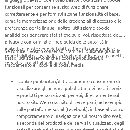
funzionali per consentire al sito Web di funzionare
correttamente e per fornirvi alcune funzionalità di base,
come la memorizzazione delle credenziali di accesso e le
CORPORATE
preferenze per la lingua. Inoltre, utilizziamo cookie
analitici per generare statistiche su di voi, rispettose della
privacy e conformi alle linee guida delle autorità in
B2B
materia di protezione dei dati, al fine di comprendere
Se fornite il vostro consenso, tramite il pulsante giallo in
come i visitatori usano il sito Web e di migliorare prodotti,
basso, utilizzeremo anche i cookie pubblicitari/di
PIÙ YAMAHA
servizi, sito e attività di marketing.
tracciamento e i cookie di social media:
SUPPORTO
I cookie pubblicitari/di tracciamento consentono di
visualizzare gli annunci pubblicitari dei nostri servizi
e prodotti personalizzati per voi, direttamente sul
NEWSLETTER
nostro sito Web o sul sito di terze parti, ad esempio
sulle piattaforme social (Facebook), in base al vostro
Conoscerai in anteprima le ultime offerte, gli eventi speciali, le
nuove uscite e molto altro
comportamento di navigazione sul nostro sito Web,
a seconda dei prodotti e dei servizi visualizzati, degli
articoli aggiunti al carrello e acquistati, nonché ai siti