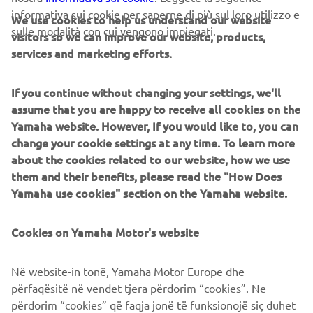
informativa sui cookie per saperne di più sul loro utilizzo e
interessi €470,75, di cui €46,80 quali interessi di
We use cookies to help us understand our website
sulle modalità con cui vengono impiegati.
preammortamento, istruttoria €250, incasso rata €3 cad. a
visitors so we can improve our website, products,
mezzo SDD, produzione e invio lettera conferma contratto €1;
services and marketing efforts.
comunicazione periodica annuale €1 cad.; i posta sostitutiva (o
di bollo): €9,29. Offerta valida fino al 30/4/2024. Condizioni
If you continue without changing your settings, we'll
contrattuali ed economiche nelle “Informazioni europee di
assume that you are happy to receive all cookies on the
base sul credito ai consumatori” presso i concessionari e sul
Yamaha website. However, If you would like to, you can
sito www.santanderconsumer.it, sez. Trasparenza. Salvo
change your cookie settings at any time. To learn more
approvazione di Santander Consumer Bank. Polizza Credit Life
about the cookies related to our website, how we use
per dipendenti del settore privato - contratto di assicurazione
them and their benefits, please read the "How Does
vita, inabilità totale permanente, perdita d’impiego o, in
Yamaha use cookies" section on the Yamaha website.
alternativa per qualsiasi tipologia di lavoratore, inabilità totale
temporanea. La durata della copertura è pari a quella del
Cookies on Yamaha Motor's website
finanziamento con un premio di €156,60. Compagnie
Assicurative: Cnp Santander Insurance Life Dac e Cnp
Santander Insurance Europe Dac. L’assicurazione è facoltativa,
Në website-in tonë, Yamaha Motor Europe dhe
pertanto non inclusa nel TAEG. Prima della sottoscrizione
përfaqësitë në vendet tjera përdorim “cookies”. Ne
leggere il Set informativo, disponibile sul sito internet
përdorim “cookies” që faqja jonë të funksionojë siç duhet