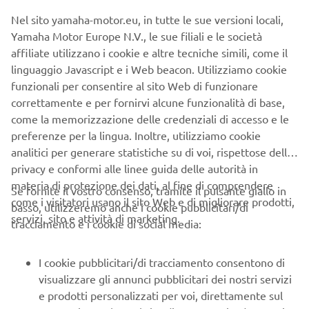
Nel sito yamaha-motor.eu, in tutte le sue versioni locali,
Yamaha Motor Europe N.V., le sue filiali e le società
affiliate utilizzano i cookie e altre tecniche simili, come il
*NMAX 125 Annuncio promozionale. Esempio di
linguaggio Javascript e i Web beacon. Utilizziamo cookie
finanziamento: YAMAHA - NMAX 125 Prezzo €3.599 f.c
funzionali per consentire al sito Web di funzionare
anticipo €370; importo totale del credito €3.382,08, da
correttamente e per fornirvi alcune funzionalità di base,
restituire in 36 rate mensili ognuna da €68,79 ed un VFG pari
come la memorizzazione delle credenziali di accesso e le
alla maxi rata finale di €1.619,55; importo totale dovuto dal
preferenze per la lingua. Inoltre, utilizziamo cookie
consumatore €4.221,07. TAN 5,12% (tasso fisso) – TAEG 9,98%
analitici per generare statistiche su di voi, rispettose della
(tasso fisso). Spese comprese nel costo totale del credito:
privacy e conformi alle linee guida delle autorità in
interessi €463,91, di cui €46,44 quali interessi di
materia di protezione dei dati, al fine di comprendere
Se fornite il vostro consenso, tramite il pulsante giallo in
preammortamento, istruttoria €250, incasso rata €3 cad. a
come i visitatori usano il sito Web e di migliorare prodotti,
basso, utilizzeremo anche i cookie pubblicitari/di
mezzo SDD, produzione e invio lettera conferma contratto €1;
servizi, sito e attività di marketing.
tracciamento e i cookie di social media:
comunicazione periodica annuale €1 cad.; imposta sostitutiva
(o di bollo): €9,08. Offerta valida fino al 30/4/2024. Condizioni
contrattuali ed economiche nelle “Informazioni europee di
I cookie pubblicitari/di tracciamento consentono di
base sul credito ai consumatori” presso i concessionari e sul
visualizzare gli annunci pubblicitari dei nostri servizi
sito www.santanderconsumer.it, sez. Trasparenza. Salvo
e prodotti personalizzati per voi, direttamente sul
approvazione di Santander Consumer Bank. Polizza Credit Life