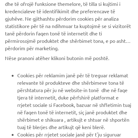
www.santanderconsumer.it e consultabile presso le filiali
dhe të ofrojë funksione themelore, të tilla si kujtimi i
Santander Consumer Bank e i concessionari Yamaha.
kredencialeve të identifikimit dhe preferencave të
gjuhëve. Ne gjithashtu përdorim cookies për analiza
statistikore për të na ndihmuar ta kuptojmë se si vizitorët
tanë përdorin faqen tonë të internetit dhe ti
përmirosojmë produktet dhe shërbimet tona, e po ashtu ti
përdorim për marketing.
CORPORATE
Nëse pranoni atëher klikoni butonin më poshtë.
B2B
Cookies për reklamim janë për të treguar reklamat
relevante të produkteve dhe shërbimeve tona të
PIÙ YAMAHA
përshtatura për ju në website-in tonë dhe në faqe
tjera të internetit, duke përfshirë platformat e
rrjetet sociale si Facebook, bazuar në shfletimin tuaj
SUPPORTO
në faqen tonë të internetit, siç janë produktet dhe
shërbimet e shikuara , artikujt e shtuar në shportën
tuaj të blerjes dhe artikujt që keni blerë.
NEWSLETTER
Cookies për rrjetet sociale janë për t'ju siguruar