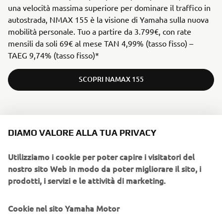
una velocità massima superiore per dominare il traffico in
autostrada, NMAX 155 è la visione di Yamaha sulla nuova
mobilità personale. Tuo a partire da 3.799€, con rate
mensili da soli 69€ al mese TAN 4,99% (tasso fisso) –
TAEG 9,74% (tasso fisso)*
SCOPRI NAMAX 155
DIAMO VALORE ALLA TUA PRIVACY
MI DISPIACE! QUESTO EVENTO È
CHIUSO.
Utilizziamo i cookie per poter capire i visitatori del
Visitate il nostro sito web per vedere quando ci saranno i
nostro sito Web in modo da poter migliorare il sito, i
prossimi eventi.
prodotti, i servizi e le attività di marketing.
VAI AL CALENDARIO DEGLI EVENTI
Cookie nel sito Yamaha Motor