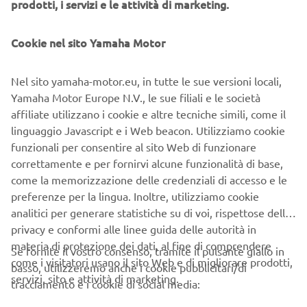
prodotti, i servizi e le attività di marketing.
Santander Insurance Europe Dac. L’assicurazione è facoltativa,
pertanto non inclusa nel TAEG. Prima della sottoscrizione
Cookie nel sito Yamaha Motor
leggere i set informativi, disponibili sul sito internet
www.santanderconsumer.it, sez. Trasparenza e consultabile
Nel sito yamaha-motor.eu, in tutte le sue versioni locali,
presso i concessionari Yamaha.
Yamaha Motor Europe N.V., le sue filiali e le società
Annuncio promozionale. Esempio di finanziamento: YAMAHA
affiliate utilizzano i cookie e altre tecniche simili, come il
– NMAX 125 f.c. Prezzo €3.599 anticipo €730; importo totale
linguaggio Javascript e i Web beacon. Utilizziamo cookie
del credito €2.961,63 da restituire in 24 rate mensili ognuna da
funzionali per consentire al sito Web di funzionare
€69,06 ed un VFG pari alla maxirata finale di €1.799,50;
correttamente e per fornirvi alcune funzionalità di base,
importo totale dovuto dal consumatore €3.471,90. TAN 3,02%
come la memorizzazione delle credenziali di accesso e le
(tasso fisso) – TAEG 9,47% (tasso fisso). Spese comprese nel
preferenze per la lingua. Inoltre, utilizziamo cookie
costo totale del credito: interessi €176,25 di cui €24,38 quali
analitici per generare statistiche su di voi, rispettose della
interessi di preammortamento, istruttoria €250, incasso rata
privacy e conformi alle linee guida delle autorità in
€3 cad. a mezzo SDD, produzione e invio lettera conferma
materia di protezione dei dati, al fine di comprendere
Se fornite il vostro consenso, tramite il pulsante giallo in
contratto €1; comunicazione periodica annuale €1 cad.;
come i visitatori usano il sito Web e di migliorare prodotti,
basso, utilizzeremo anche i cookie pubblicitari/di
imposta sostitutiva (o di bollo): €8,02. Offerta valida fino al
servizi, sito e attività di marketing.
tracciamento e i cookie di social media:
30/09/2024. Condizioni contrattuali ed economiche nelle
“Informazioni europee di base sul credito ai consumatori”