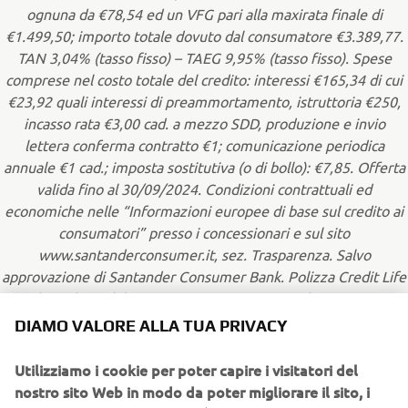
ognuna da €78,54 ed un VFG pari alla maxirata finale di
€1.499,50; importo totale dovuto dal consumatore €3.389,77.
TAN 3,04% (tasso fisso) – TAEG 9,95% (tasso fisso). Spese
comprese nel costo totale del credito: interessi €165,34 di cui
€23,92 quali interessi di preammortamento, istruttoria €250,
incasso rata €3,00 cad. a mezzo SDD, produzione e invio
lettera conferma contratto €1; comunicazione periodica
annuale €1 cad.; imposta sostitutiva (o di bollo): €7,85. Offerta
valida fino al 30/09/2024. Condizioni contrattuali ed
economiche nelle “Informazioni europee di base sul credito ai
consumatori” presso i concessionari e sul sito
www.santanderconsumer.it, sez. Trasparenza. Salvo
approvazione di Santander Consumer Bank. Polizza Credit Life
per dipendenti del settore privato - contratto di assicurazione
vita, inabilità totale permanente, perdita d’impiego o, in
DIAMO VALORE ALLA TUA PRIVACY
alternativa per qualsiasi tipologia di lavoratore, inabilità totale
temporanea. La durata della copertura è pari a quella del
Utilizziamo i cookie per poter capire i visitatori del
finanziamento con un premio di €90,58. Compagnie
nostro sito Web in modo da poter migliorare il sito, i
Assicurative: Cnp Santander Insurance Life Dac e Cnp