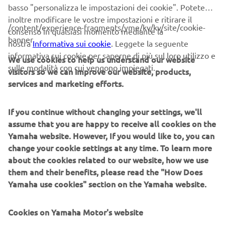
basso "personalizza le impostazioni dei cookie". Potete
(tasso fisso) – TAEG 7,66% (tasso fisso). Spese comprese nel
inoltre modificare le vostre impostazioni e ritirare il
costo totale del credito: interessi €255,30, di cui €34,27 quali
/content/experience-fragments/yme/kv/kv/site/cookie-
consenso in qualsiasi momento mediante la
interessi di preammortamento, istruttoria €250, incasso rata
banner
nostra
Informativa sui cookie
. Leggete la seguente
€3,75 cad. a mezzo SDD, produzione e invio lettera conferma
informativa sui cookie per saperne di più sul loro utilizzo e
We use cookies to help us understand our website
contratto €1; comunicazione periodica annuale €1 cad.;
sulle modalità con cui vengono impiegati.
visitors so we can improve our website, products,
imposta sostitutiva (o di bollo): €11,35. Offerta valida fino al
services and marketing efforts.
30/09/2024. Condizioni contrattuali ed economiche nelle
“Informazioni europee di base sul credito ai consumatori”
presso i concessionari e sul sito www.santanderconsumer.it,
If you continue without changing your settings, we'll
sez. Trasparenza. Salvo approvazione di Santander Consumer
assume that you are happy to receive all cookies on the
Bank. Polizza Credit Life per dipendenti del settore privato -
Yamaha website. However, If you would like to, you can
contratto di assicurazione vita, inabilità totale permanente,
change your cookie settings at any time. To learn more
perdita d’impiego o, in alternativa per qualsiasi tipologia di
about the cookies related to our website, how we use
lavoratore, inabilità totale temporanea. La durata della
them and their benefits, please read the "How Does
copertura è pari a quella del finanziamento con un premio di
Yamaha use cookies" section on the Yamaha website.
€130,97. Compagnie Assicurative: Cnp Santander Insurance
Life Dac e Cnp Santander Insurance Europe Dac.
Cookies on Yamaha Motor's website
L’assicurazione è facoltativa, pertanto non inclusa nel TAEG.