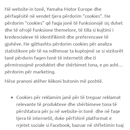
Prima della sottoscrizione leggere i set informativi, disponibili
Në website-in tonë, Yamaha Motor Europe dhe
sul sito internet www.santanderconsumer.it, sez. Trasparenza e
përfaqësitë në vendet tjera përdorim “cookies”. Ne
consultabile presso i concessionari Yamaha.
përdorim “cookies” që faqja jonë të funksionojë siç duhet
Promozione valida presso i Concessionari Ufficiali Yamaha che
dhe të ofrojë funksione themelore, të tilla si kujtimi i
aderiscono all'iniziativa.
kredencialeve të identifikimit dhe preferencave të
gjuhëve. Ne gjithashtu përdorim cookies për analiza
statistikore për të na ndihmuar ta kuptojmë se si vizitorët
tanë përdorin faqen tonë të internetit dhe ti
përmirosojmë produktet dhe shërbimet tona, e po ashtu ti
përdorim për marketing.
CORPORATE
Nëse pranoni atëher klikoni butonin më poshtë.
B2B
Cookies për reklamim janë për të treguar reklamat
relevante të produkteve dhe shërbimeve tona të
PIÙ YAMAHA
përshtatura për ju në website-in tonë dhe në faqe
tjera të internetit, duke përfshirë platformat e
rrjetet sociale si Facebook, bazuar në shfletimin tuaj
SUPPORTO