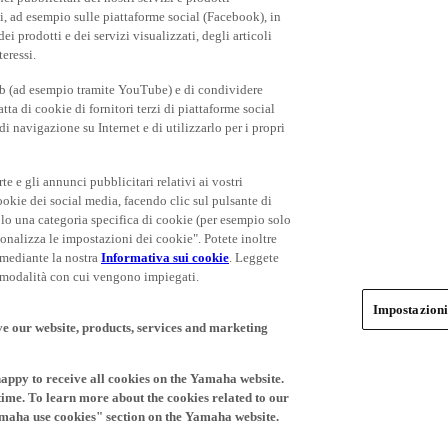
rti, ad esempio sulle piattaforme social (Facebook), in
 prodotti e dei servizi visualizzati, degli articoli
teressi.
eb (ad esempio tramite YouTube) e di condividere
ta di cookie di fornitori terzi di piattaforme social
i navigazione su Internet e di utilizzarlo per i propri
rte e gli annunci pubblicitari relativi ai vostri
cookie dei social media, facendo clic sul pulsante di
olo una categoria specifica di cookie (per esempio solo
rsonalizza le impostazioni dei cookie". Potete inoltre
 mediante la nostra
Informativa sui cookie
. Leggete
le modalità con cui vengono impiegati.
Impostazioni
ve our website, products, services and marketing
happy to receive all cookies on the Yamaha website.
time. To learn more about the cookies related to our
amaha use cookies" section on the Yamaha website.