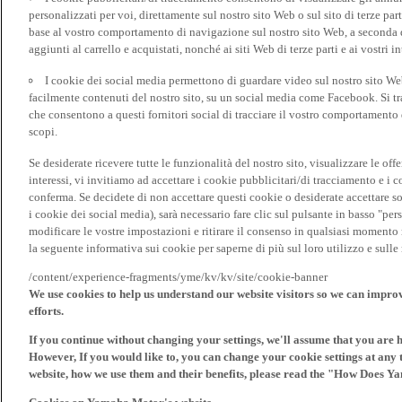
personalizzati per voi, direttamente sul nostro sito Web o sul sito di terze pa
base al vostro comportamento di navigazione sul nostro sito Web, a seconda dei
aggiunti al carrello e acquistati, nonché ai siti Web di terze parti e ai vostri in
I cookie dei social media permettono di guardare video sul nostro sito W
facilmente contenuti del nostro sito, su un social media come Facebook. Si trat
che consentono a questi fornitori social di tracciare il vostro comportamento d
scopi.
Se desiderate ricevere tutte le funzionalità del nostro sito, visualizzare le offe
interessi, vi invitiamo ad accettare i cookie pubblicitari/di tracciamento e i 
conferma. Se decidete di non accettare questi cookie o desiderate accettare s
i cookie dei social media), sarà necessario fare clic sul pulsante in basso "pe
modificare le vostre impostazioni e ritirare il consenso in qualsiasi momento
la seguente informativa sui cookie per saperne di più sul loro utilizzo e sul
/content/experience-fragments/yme/kv/kv/site/cookie-banner
We use cookies to help us understand our website visitors so we can impro
efforts.
If you continue without changing your settings, we'll assume that you are 
However, If you would like to, you can change your cookie settings at any 
website, how we use them and their benefits, please read the "How Does Y