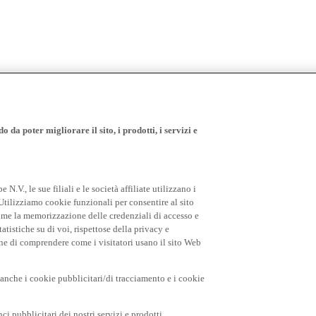
 da poter migliorare il sito, i prodotti, i servizi e
.V., le sue filiali e le società affiliate utilizzano i
Utilizziamo cookie funzionali per consentire al sito
come la memorizzazione delle credenziali di accesso e
tatistiche su di voi, rispettose della privacy e
fine di comprendere come i visitatori usano il sito Web
o anche i cookie pubblicitari/di tracciamento e i cookie
i pubblicitari dei nostri servizi e prodotti