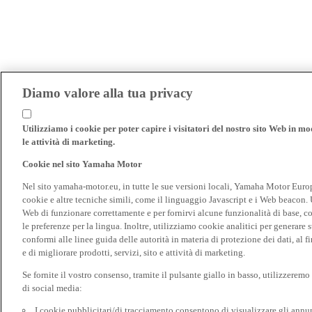
Diamo valore alla tua privacy
Utilizziamo i cookie per poter capire i visitatori del nostro sito Web in modo
le attività di marketing.
Cookie nel sito Yamaha Motor
Nel sito yamaha-motor.eu, in tutte le sue versioni locali, Yamaha Motor Europe N
cookie e altre tecniche simili, come il linguaggio Javascript e i Web beacon. 
Web di funzionare correttamente e per fornirvi alcune funzionalità di base, 
le preferenze per la lingua. Inoltre, utilizziamo cookie analitici per generare s
conformi alle linee guida delle autorità in materia di protezione dei dati, al 
e di migliorare prodotti, servizi, sito e attività di marketing.
Se fornite il vostro consenso, tramite il pulsante giallo in basso, utilizzerem
di social media:
I cookie pubblicitari/di tracciamento consentono di visualizzare gli annunc