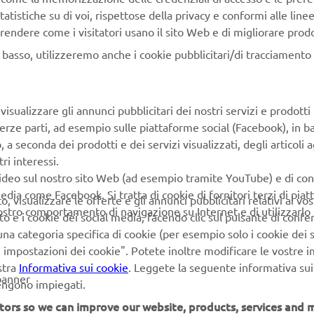
tatistiche su di voi, rispettose della privacy e conformi alle line
rendere come i visitatori usano il sito Web e di migliorare prodott
n basso, utilizzeremo anche i cookie pubblicitari/di tracciamento e
isualizzare gli annunci pubblicitari dei nostri servizi e prodotti
terze parti, ad esempio sulle piattaforme social (Facebook), in b
seconda dei prodotti e dei servizi visualizzati, degli articoli ag
ri interessi.
video sul nostro sito Web (ad esempio tramite YouTube) e di co
edia come Facebook. Si tratta di cookie di fornitori terzi di pia
 visualizzare le offerte e gli annunci pubblicitari relativi ai vost
vostro comportamento di navigazione su Internet e di utilizzarlo p
to e i cookie dei social media, facendo clic sul pulsante di conf
na categoria specifica di cookie (per esempio solo i cookie dei s
le impostazioni dei cookie". Potete inoltre modificare le vostre 
stra
Informativa sui cookie
. Leggete la seguente informativa sui
banner
vengono impiegati.
tors so we can improve our website, products, services and m