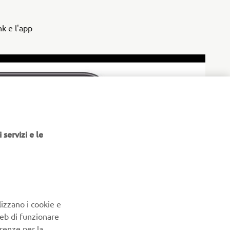
k e l'app
 servizi e le
lizzano i cookie e
Web di funzionare
renze per la