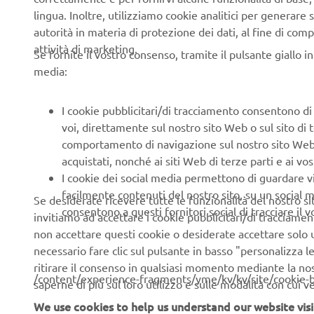
lingua. Inoltre, utilizziamo cookie analitici per generare s
autorità in materia di protezione dei dati, al fine di comp
attività di marketing.
Se fornite il vostro consenso, tramite il pulsante giallo i
media:
I cookie pubblicitari/di tracciamento consentono di v
voi, direttamente sul nostro sito Web o sul sito di 
comportamento di navigazione sul nostro sito Web, a 
acquistati, nonché ai siti Web di terze parti e ai vost
I cookie dei social media permettono di guardare 
facilmente contenuti del nostro sito, su un social m
Se desiderate ricevere tutte le funzionalità del nostro sito,
consentono a questi fornitori social di tracciare il 
invitiamo ad accettare i cookie pubblicitari/di tracciamen
non accettare questi cookie o desiderate accettare solo u
necessario fare clic sul pulsante in basso "personalizza 
ritirare il consenso in qualsiasi momento mediante la no
/content/experience-fragments/yme/kv/kv/site/cookie-
saperne di più sul loro utilizzo e sulle modalità con cui 
We use cookies to help us understand our website visi