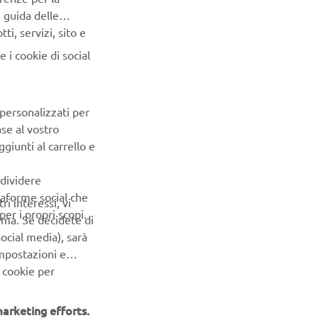
e guida delle
i, servizi, sito e
 i cookie di social
 personalizzati per
ase al vostro
giunti al carrello e
ndividere
ttaforme social che
ri interessi, vi
er i propri scopi.
erma. Se decidete di
ocial media), sarà
impostazioni e
 cookie per
arketing efforts.