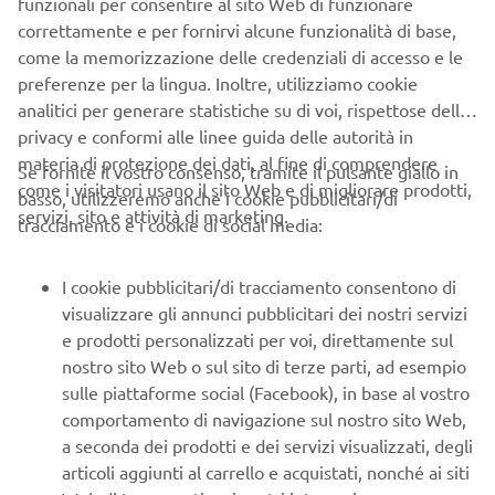
PIÙ YAMAHA
funzionali per consentire al sito Web di funzionare
correttamente e per fornirvi alcune funzionalità di base,
come la memorizzazione delle credenziali di accesso e le
SUPPORTO
preferenze per la lingua. Inoltre, utilizziamo cookie
analitici per generare statistiche su di voi, rispettose della
privacy e conformi alle linee guida delle autorità in
NEWSLETTER
materia di protezione dei dati, al fine di comprendere
Se fornite il vostro consenso, tramite il pulsante giallo in
come i visitatori usano il sito Web e di migliorare prodotti,
Conoscerai in anteprima le ultime offerte, gli eventi speciali, le
basso, utilizzeremo anche i cookie pubblicitari/di
nuove uscite e molto altro
servizi, sito e attività di marketing.
tracciamento e i cookie di social media:
I cookie pubblicitari/di tracciamento consentono di
visualizzare gli annunci pubblicitari dei nostri servizi
ISCRIVITI
e prodotti personalizzati per voi, direttamente sul
nostro sito Web o sul sito di terze parti, ad esempio
Leggi la nostra Informativa sulla privacy per sapere come
sulle piattaforme social (Facebook), in base al vostro
trattiamo i tuoi dati personali:
Informativa sulla Privacy
comportamento di navigazione sul nostro sito Web,
a seconda dei prodotti e dei servizi visualizzati, degli
Italy (Italian)
articoli aggiunti al carrello e acquistati, nonché ai siti