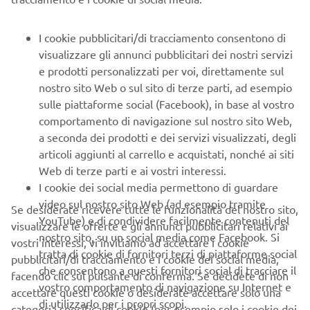
Km del veicolo
I cookie pubblicitari/di tracciamento consentono di
visualizzare gli annunci pubblicitari dei nostri servizi
e prodotti personalizzati per voi, direttamente sul
Metodo di contatto preferito
nostro sito Web o sul sito di terze parti, ad esempio
sulle piattaforme social (Facebook), in base al vostro
Telefono
E-mail
comportamento di navigazione sul nostro sito Web,
a seconda dei prodotti e dei servizi visualizzati, degli
CONSENSO ALLA PRIVACY PER IL
articoli aggiunti al carrello e acquistati, nonché ai siti
Web di terze parti e ai vostri interessi.
MARKETING DIRETTO
I cookie dei social media permettono di guardare
video sul nostro sito Web (ad esempio tramite
Prendi visione dell’informativa privacy cliccando
Se desiderate ricevere tutte le funzionalità del nostro sito,
YouTube) e di condividere facilmente contenuti del
qui:
Informativa sulla Privacy.
visualizzare le offerte e gli annunci pubblicitari relativi ai
nostro sito, su un social media come Facebook. Si
vostri interessi, vi invitiamo ad accettare i cookie
tratta di cookie di fornitori terzi di piattaforme social
pubblicitari/di tracciamento e i cookie dei social media,
Consenso alla profilazione
che consentono a questi fornitori social di tracciare il
facendo clic sul pulsante di conferma. Se decidete di non
Accetto che Yamaha Motor utilizzi i miei dati
vostro comportamento di navigazione su Internet e
accettare questi cookie o desiderate accettare solo una
personali per profilare le mie abitudini di consumo e
di utilizzarlo per i propri scopi.
categoria specifica di cookie (per esempio solo i cookie dei