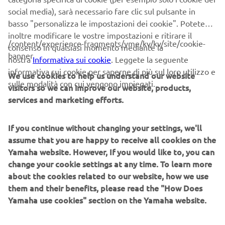
analizzare le mie preferenze e i miei interessi per
social media), sarà necessario fare clic sul pulsante in
personalizzare i contenuti del sito Yamaha Motor e le
basso "personalizza le impostazioni dei cookie". Potete
comunicazioni tramite e-mail
inoltre modificare le vostre impostazioni e ritirare il
/content/experience-fragments/yme/kv/kv/site/cookie-
consenso in qualsiasi momento mediante la
banner
Consenso marketing
nostra
Informativa sui cookie
. Leggete la seguente
informativa sui cookie per saperne di più sul loro utilizzo e
Accetto che i miei dati siano trattati per finalità di
We use cookies to help us understand our website
sulle modalità con cui vengono impiegati.
marketing diretto, compresi l'invio di informazioni
visitors so we can improve our website, products,
relative a prodotti e servizi, creazione del profilo del
services and marketing efforts.
cliente (ad esempio, attraverso l'analisi dei dati) e
l'assistenza personale ai clienti, come, ad esempio,
If you continue without changing your settings, we'll
newsletter, promozioni speciali, inviti ad eventi (test
assume that you are happy to receive all cookies on the
drive e fiere)
Yamaha website. However, If you would like to, you can
change your cookie settings at any time. To learn more
Se, in precedenza, hai già fornito i consensi a fini di
about the cookies related to our website, how we use
marketing e desideri ritirarli, puoi modificarli accedendo al
them and their benefits, please read the "How Does
tuo Profilo
MyYamaha
Yamaha use cookies" section on the Yamaha website.
Proseguendo, confermi di aver preso visione