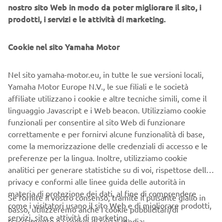
nostro sito Web in modo da poter migliorare il sito, i
prodotti, i servizi e le attività di marketing.
Giorno preferito
Cookie nel sito Yamaha Motor
Ora preferita
Nel sito yamaha-motor.eu, in tutte le sue versioni locali,
Yamaha Motor Europe N.V., le sue filiali e le società
09:00
affiliate utilizzano i cookie e altre tecniche simili, come il
Categoria prodotto
linguaggio Javascript e i Web beacon. Utilizziamo cookie
funzionali per consentire al sito Web di funzionare
Scegli una categoria
correttamente e per fornirvi alcune funzionalità di base,
Categoria manutenzione
come la memorizzazione delle credenziali di accesso e le
preferenze per la lingua. Inoltre, utilizziamo cookie
Manutenzione regolare
analitici per generare statistiche su di voi, rispettose della
Nome modello
privacy e conformi alle linee guida delle autorità in
materia di protezione dei dati, al fine di comprendere
Se fornite il vostro consenso, tramite il pulsante giallo in
come i visitatori usano il sito Web e di migliorare prodotti,
basso, utilizzeremo anche i cookie pubblicitari/di
Targa veicolo
servizi, sito e attività di marketing.
tracciamento e i cookie di social media: