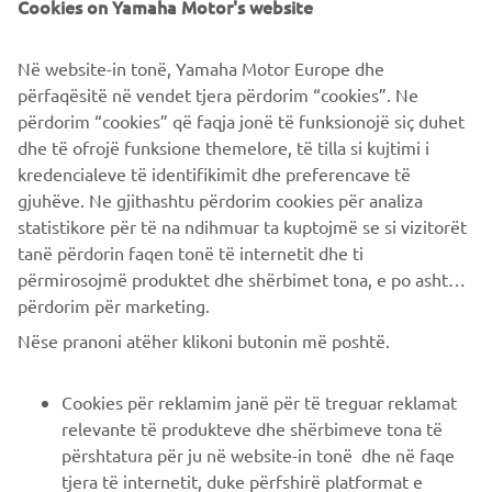
Cookies on Yamaha Motor's website
dell’informativa privacy.
Në website-in tonë, Yamaha Motor Europe dhe
përfaqësitë në vendet tjera përdorim “cookies”. Ne
përdorim “cookies” që faqja jonë të funksionojë siç duhet
dhe të ofrojë funksione themelore, të tilla si kujtimi i
INVIA LA RICHIESTA
kredencialeve të identifikimit dhe preferencave të
gjuhëve. Ne gjithashtu përdorim cookies për analiza
statistikore për të na ndihmuar ta kuptojmë se si vizitorët
tanë përdorin faqen tonë të internetit dhe ti
përmirosojmë produktet dhe shërbimet tona, e po ashtu ti
përdorim për marketing.
CORPORATE
Nëse pranoni atëher klikoni butonin më poshtë.
B2B
Cookies për reklamim janë për të treguar reklamat
relevante të produkteve dhe shërbimeve tona të
PIÙ YAMAHA
përshtatura për ju në website-in tonë dhe në faqe
tjera të internetit, duke përfshirë platformat e