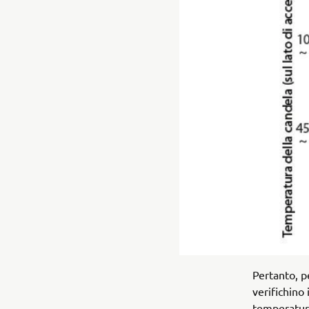
Pertanto, p
verifichino
temperatur