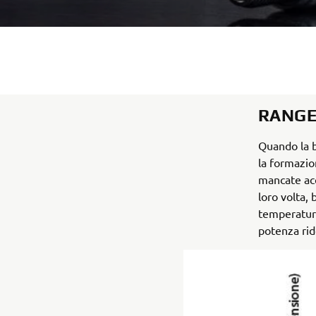
RANGE
Quando la b
la formazion
mancate acc
loro volta, 
temperatura
potenza rid