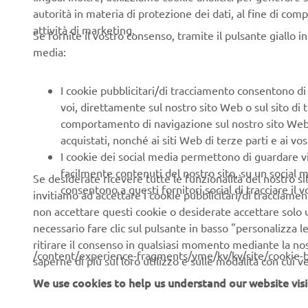
autorità in materia di protezione dei dati, al fine di comp
attività di marketing.
Se fornite il vostro consenso, tramite il pulsante giallo i
DURAT
media:
Anche se us
I cookie pubblicitari/di tracciamento consentono di v
candele uti
voi, direttamente sul nostro sito Web o sul sito di 
accendersi,
comportamento di navigazione sul nostro sito Web, a 
volta, comp
acquistati, nonché ai siti Web di terze parti e ai vost
questi effe
I cookie dei social media permettono di guardare 
candele pos
facilmente contenuti del nostro sito, su un social m
Se desiderate ricevere tutte le funzionalità del nostro sito,
consentono a questi fornitori social di tracciare il 
invitiamo ad accettare i cookie pubblicitari/di tracciamen
YAMAHA 
non accettare questi cookie o desiderate accettare solo u
IN QUAN
necessario fare clic sul pulsante in basso "personalizza 
SONO ST
ritirare il consenso in qualsiasi momento mediante la no
RIGIDI 
/content/experience-fragments/yme/kv/kv/site/cookie-
saperne di più sul loro utilizzo e sulle modalità con cui 
POSSIBIL
We use cookies to help us understand our website visi