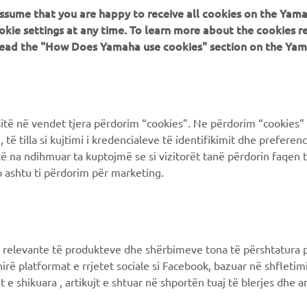
 assume that you are happy to receive all cookies on the Yam
PIÙ YAMAHA
SUPPORTO
okie settings at any time. To learn more about the cookies r
 read the "How Does Yamaha use cookies" section on the Yam
MyYamaha
FAQ
Yamaha Music
Supporto clienti
Yamaha Racing
Catalogo dei ricambi
ë në vendet tjera përdorim “cookies”. Ne përdorim “cookies” 
Yamaha Motor Global
Prenota la manutenzione
të tilla si kujtimi i kredencialeve të identifikimit dhe prefere
të na ndihmuar ta kuptojmë se si vizitorët tanë përdorin faqen t
Yamaha Blog
Concessionari ufficiali
 ashtu ti përdorim për marketing.
Applicazioni mobili
Gestione delle batterie
esauste
Differenziata prodotti
Yamaha
 relevante të produkteve dhe shërbimeve tona të përshtatura p
hirë platformat e rrjetet sociale si Facebook, bazuar në shfleti
 e shikuara , artikujt e shtuar në shportën tuaj të blerjes dhe ar