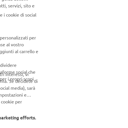
i, servizi, sito e
 i cookie di social
odica. Le
 personalizzati per
ficoltà ad
ase al vostro
, a sua
giunti al carrello e
azione
 migliori
ndividere
ttaforme social che
ri interessi, vi
er i propri scopi.
erma. Se decidete di
I YAMAHA
ocial media), sarà
AMAHA-
impostazioni e
NTE
 cookie per
UALITÀ
arketing efforts.