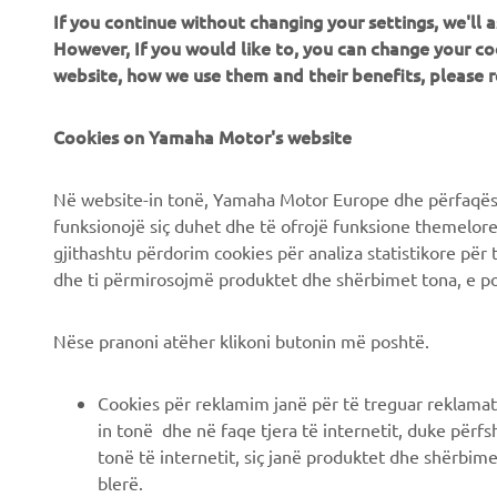
If you continue without changing your settings, we'll
CORPORATE
B2B
However, If you would like to, you can change your co
website, how we use them and their benefits, please
Chi siamo
Soluzioni di Business
Cookies on Yamaha Motor's website
News
NEO's Delivery
Eventi
Sistemi eBike
Në website-in tonë, Yamaha Motor Europe dhe përfaqësit
Stampa
Autorità
funksionojë siç duhet dhe të ofrojë funksione themelore, 
gjithashtu përdorim cookies për analiza statistikore për 
Brochures
Campi da golf
dhe ti përmirosojmë produktet dhe shërbimet tona, e po
Lavora con noi
Primi soccorritori
Lavora presso una
Scuole guida
Nëse pranoni atëher klikoni butonin më poshtë.
Concessionaria Ufficiale
Robotics
Yamaha
Cookies për reklamim janë për të treguar reklamat
Collaborazione
Diventa un rivenditore
in tonë dhe në faqe tjera të internetit, duke përfs
Informazioni tecniche per
tonë të internetit, siç janë produktet dhe shërbimet
Informativa sui diritti
rivenditori indipendenti
blerë.
umani