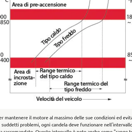
er mantenere il motore al massimo delle sue condizioni ed evita
 i suddetti problemi, ogni candela deve funzionare nell'intervallo
a raccomandato. Questo intervallo è noto anche come "range t