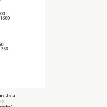
re che si
 di
ermico".