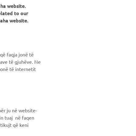
aha website.
NEWSLETTER
elated to our
aha website.
Conoscerai in anteprima le ultime offerte, gli eventi speciali, le
nuove uscite e molto altro
ISCRIVITI
që faqja jonë të
ncave të gjuhëve. Ne
Leggi la nostra Informativa sulla privacy per sapere come
onë të internetit
trattiamo i tuoi dati personali:
Informativa sulla Privacy
ër ju në website-
min tuaj në faqen
tikujt që keni