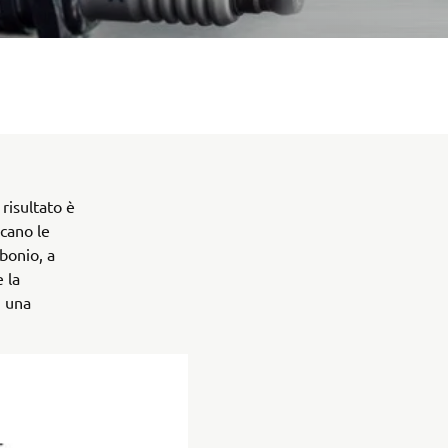
risultato è
icano le
bonio, a
 la
, una