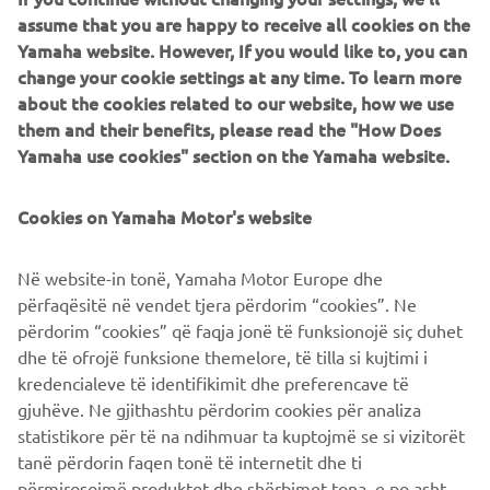
assume that you are happy to receive all cookies on the
Yamaha website. However, If you would like to, you can
change your cookie settings at any time. To learn more
about the cookies related to our website, how we use
them and their benefits, please read the "How Does
PRENDITI CURA DELLA TUA
Yamaha use cookies" section on the Yamaha website.
YAMAHA
Cookies on Yamaha Motor's website
RICAMBI ORIGINALI GENUINE
Në website-in tonë, Yamaha Motor Europe dhe
përfaqësitë në vendet tjera përdorim “cookies”. Ne
TAGLIANDI CHIARI
përdorim “cookies” që faqja jonë të funksionojë siç duhet
dhe të ofrojë funksione themelore, të tilla si kujtimi i
GARANZIA UFFICIALE YAMAHA
kredencialeve të identifikimit dhe preferencave të
gjuhëve. Ne gjithashtu përdorim cookies për analiza
statistikore për të na ndihmuar ta kuptojmë se si vizitorët
tanë përdorin faqen tonë të internetit dhe ti
përmirosojmë produktet dhe shërbimet tona, e po ashtu ti