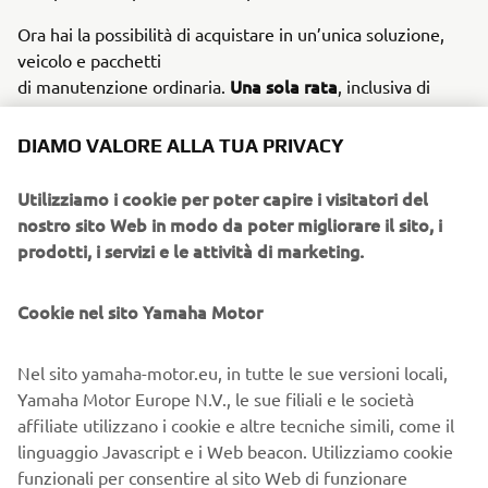
Ora hai la possibilità di acquistare in un’unica soluzione,
veicolo e pacchetti
Una sola rata
di manutenzione ordinaria.
, inclusiva di
entrambi, con una
Azzera Pensieri
serie di vantaggi che rendono la formula
DIAMO VALORE ALLA TUA PRIVACY
semplice e
vantaggiosa.
Utilizziamo i cookie per poter capire i visitatori del
nostro sito Web in modo da poter migliorare il sito, i
Includendo i pacchetti di manutenzione ordinaria nella rata
prodotti, i servizi e le attività di marketing.
YOU Yamaha Motor
d’acquisto grazie al finanziamento
Finance by Santander
, potrai usufruire di alcuni vantaggi:
Cookie nel sito Yamaha Motor
Risparmio del 10%
: con la formula Azzera Pensieri,
risparmi subito il 10% sul listino pubblico di ricambi e
Nel sito yamaha-motor.eu, in tutte le sue versioni locali,
liquidi inclusi nella manutenzione del pacchetto
Yamaha Motor Europe N.V., le sue filiali e le società
ordinario.
affiliate utilizzano i cookie e altre tecniche simili, come il
Prezzi bloccati
: godrai della protezione da eventuali
linguaggio Javascript e i Web beacon. Utilizziamo cookie
aumenti fisiologici di ricambi e liquidi ai quali il
funzionali per consentire al sito Web di funzionare
mercato è soggetto