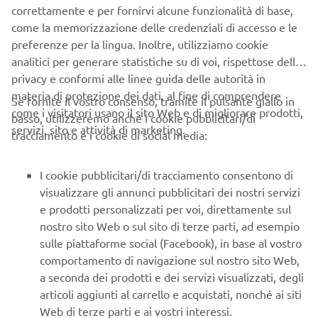
correttamente e per fornirvi alcune funzionalità di base,
Estensione di garanzia
: la formula da diritto
come la memorizzazione delle credenziali di accesso e le
all’estensione di garanzia a 7 anni
preferenze per la lingua. Inoltre, utilizziamo cookie
Manutenzione presso la rete ufficiale Yamaha in
analitici per generare statistiche su di voi, rispettose della
tutta Italia
: con la rata Azzera Pensieri, potrai fare
privacy e conformi alle linee guida delle autorità in
un tagliando di manutenzione presso una qualsiasi
materia di protezione dei dati, al fine di comprendere
Se fornite il vostro consenso, tramite il pulsante giallo in
concessionaria della rete Ufficiale Yamaha
come i visitatori usano il sito Web e di migliorare prodotti,
basso, utilizzeremo anche i cookie pubblicitari/di
Servizio traino incluso
: in caso di necessità, il
servizi, sito e attività di marketing.
tracciamento e i cookie di social media:
servizio traino è incluso nei pacchetti di
manutenzione. Potrai detrarre questo servizio dal
costo dell’assicurazione
I cookie pubblicitari/di tracciamento consentono di
Maggior valore al tuo usato
: il pacchetto di
visualizzare gli annunci pubblicitari dei nostri servizi
manutenzione è cedibile al momento della vendita e
e prodotti personalizzati per voi, direttamente sul
contribuisce a conferire maggior valore al tuo usato
nostro sito Web o sul sito di terze parti, ad esempio
Applicabile a tutta la gamma
: qualsiasi sia il
sulle piattaforme social (Facebook), in base al vostro
modello che desideri acquistare, la formula Azzera
comportamento di navigazione sul nostro sito Web,
Pensieri è applicabile a moto e scooter della line-up
a seconda dei prodotti e dei servizi visualizzati, degli
Yamaha
articoli aggiunti al carrello e acquistati, nonché ai siti
Web di terze parti e ai vostri interessi.
Scegli il pacchetto di manutenzione più adatto a te