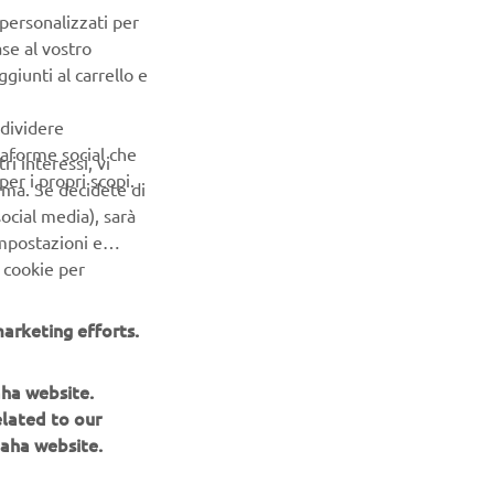
 personalizzati per
ase al vostro
giunti al carrello e
ndividere
ttaforme social che
ri interessi, vi
er i propri scopi.
erma. Se decidete di
ocial media), sarà
impostazioni e
 cookie per
arketing efforts.
aha website.
elated to our
aha website.