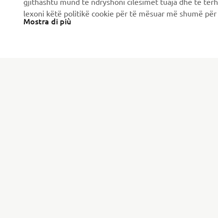
gjithashtu mund të ndryshoni cilësimet tuaja dhe të tër
lexoni këtë politikë cookie për të mësuar më shumë për 
Mostra di più
CORPORATE
B2B
Chi siamo
Soluzioni di Business