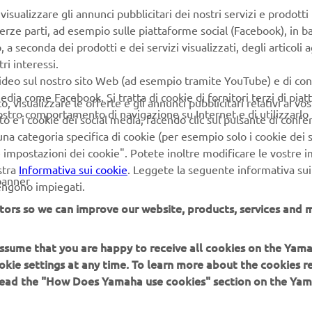
isualizzare gli annunci pubblicitari dei nostri servizi e prodotti
terze parti, ad esempio sulle piattaforme social (Facebook), in b
seconda dei prodotti e dei servizi visualizzati, degli articoli ag
ri interessi.
video sul nostro sito Web (ad esempio tramite YouTube) e di co
edia come Facebook. Si tratta di cookie di fornitori terzi di pia
 visualizzare le offerte e gli annunci pubblicitari relativi ai vost
vostro comportamento di navigazione su Internet e di utilizzarlo p
to e i cookie dei social media, facendo clic sul pulsante di conf
na categoria specifica di cookie (per esempio solo i cookie dei s
le impostazioni dei cookie". Potete inoltre modificare le vostre 
stra
Informativa sui cookie
. Leggete la seguente informativa sui
banner
vengono impiegati.
tors so we can improve our website, products, services and m
 assume that you are happy to receive all cookies on the Yam
okie settings at any time. To learn more about the cookies r
 read the "How Does Yamaha use cookies" section on the Yam