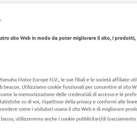
Y
stro sito Web in modo da poter migliorare il sito, i prodotti, i
Yamaha Motor Europe N.V., le sue filiali e le società affiliate uti
Web beacon. Utilizziamo cookie funzionali per consentire al sito 
, come la memorizzazione delle credenziali di accesso e le prefe
tatistiche su di voi, rispettose della privacy e conformi alle line
rendere come i visitatori usano il sito Web e di migliorare prodott
n basso, utilizzeremo anche i cookie pubblicitari/di tracciamento e