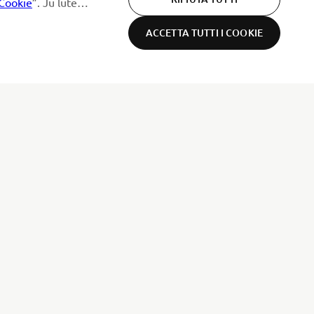
Cookie
”. Ju lutemi
ACCETTA TUTTI I COOKIE
NEWSLETTER
Conoscerai in anteprima le ultime offerte, gli eventi speciali, le
nuove uscite e molto altro