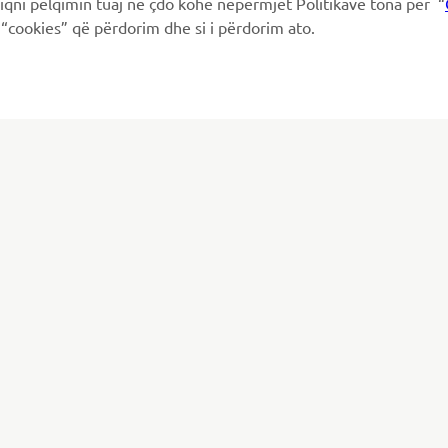
hiqni pëlqimin tuaj në çdo kohë nëpërmjet Politikave tona për “
“cookies” që përdorim dhe si i përdorim ato.
PIÙ YAMAHA
SUPPORTO
MyYamaha
FAQ