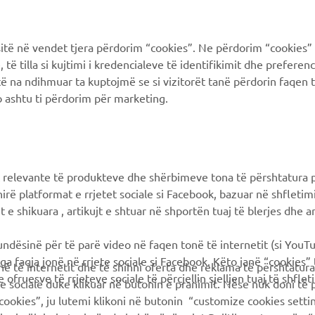
ë në vendet tjera përdorim “cookies”. Ne përdorim “cookies” 
të tilla si kujtimi i kredencialeve të identifikimit dhe prefere
të na ndihmuar ta kuptojmë se si vizitorët tanë përdorin faqen t
 ashtu ti përdorim për marketing.
 relevante të produkteve dhe shërbimeve tona të përshtatura p
hirë platformat e rrjetet sociale si Facebook, bazuar në shfleti
 e shikuara , artikujt e shtuar në shportën tuaj të blerjes dhe ar
mundësinë për të parë video në faqen tonë të internetit (si YouT
ga faqja jonë në rrjete sociale si Facebook. Këto janë “cookies”
në të internetit dhe të shihni oferta dhe reklama të përshtatura
 ofruesve të rrjeteve sociale të përcjellin sjelljen tuaj të shflet
te sociale duke klikuar në butonin e pranimit. Nëse nuk doni të 
cookies”, ju lutemi klikoni në butonin “customize cookies sett