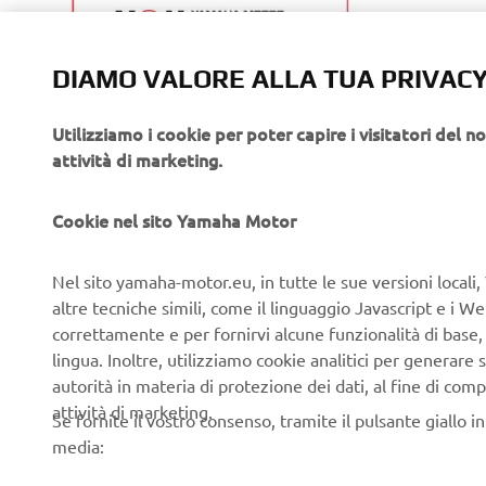
DIAMO VALORE ALLA TUA PRIVAC
Utilizziamo i cookie per poter capire i visitatori del no
attività di marketing.
Cookie nel sito Yamaha Motor
Nel sito yamaha-motor.eu, in tutte le sue versioni locali, 
altre tecniche simili, come il linguaggio Javascript e i 
correttamente e per fornirvi alcune funzionalità di base
lingua. Inoltre, utilizziamo cookie analitici per generare s
autorità in materia di protezione dei dati, al fine di comp
attività di marketing.
Se fornite il vostro consenso, tramite il pulsante giallo i
media: