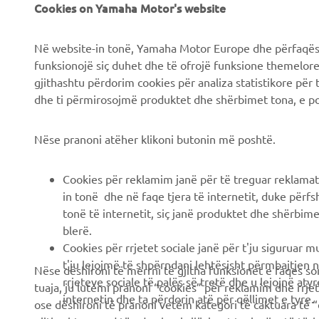
Cookies on Yamaha Motor's website
Në website-in tonë, Yamaha Motor Europe dhe përfaqësit
funksionojë siç duhet dhe të ofrojë funksione themelore, 
gjithashtu përdorim cookies për analiza statistikore për 
dhe ti përmirosojmë produktet dhe shërbimet tona, e po
Nëse pranoni atëher klikoni butonin më poshtë.
Cookies për reklamim janë për të treguar reklamat
in tonë dhe në faqe tjera të internetit, duke përfs
tonë të internetit, siç janë produktet dhe shërbimet
blerë.
Cookies për rrjetet sociale janë për t'ju siguruar 
t'ju lejojmë të shpërndani lehtësisht përmbajtjen n
Nëse dëshironi të merrni të gjitha funksionet e faqes so
rrjeteve sociale të palës së tretë dhe u lejojnë atyre
tuaja, ju lutemi pranoni “cookies” për reklamim dhe rrje
internetin dhe ta përdorin atë për qëllimet e tyre.
ose dëshironi të pranoni vetëm kategori të caktuara të “