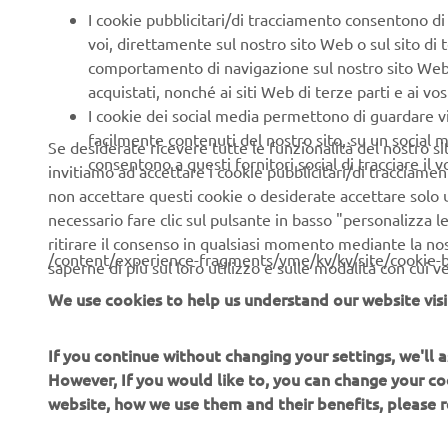
I cookie pubblicitari/di tracciamento consentono di v
voi, direttamente sul nostro sito Web o sul sito di 
comportamento di navigazione sul nostro sito Web, a 
acquistati, nonché ai siti Web di terze parti e ai vost
I cookie dei social media permettono di guardare 
facilmente contenuti del nostro sito, su un social m
Se desiderate ricevere tutte le funzionalità del nostro sito,
consentono a questi fornitori social di tracciare il 
invitiamo ad accettare i cookie pubblicitari/di tracciamen
non accettare questi cookie o desiderate accettare solo u
necessario fare clic sul pulsante in basso "personalizza 
ritirare il consenso in qualsiasi momento mediante la no
/content/experience-fragments/yme/kv/kv/site/cookie-
saperne di più sul loro utilizzo e sulle modalità con cui 
We use cookies to help us understand our website visi
If you continue without changing your settings, we'll
However, If you would like to, you can change your co
website, how we use them and their benefits, please