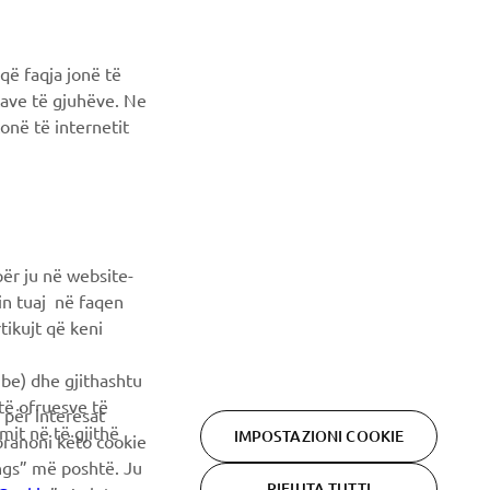
që faqja jonë të
ncave të gjuhëve. Ne
onë të internetit
ër ju në website-
min tuaj në faqen
tikujt që keni
ube) dhe gjithashtu
 të ofruesve të
 për interesat
imit në të gjithë
IMPOSTAZIONI COOKIE
pranoni këto cookie
ings” më poshtë. Ju
RIFIUTA TUTTI