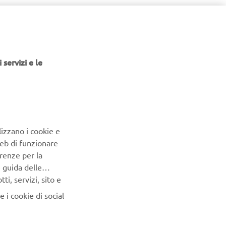
 servizi e le
lizzano i cookie e
Web di funzionare
renze per la
e guida delle
i, servizi, sito e
 i cookie di social