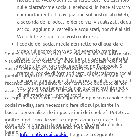
sulle piattaforme social (Facebook), in base al vostro
I costi indicati prevedono l'utilizzo del lubrificante
comportamento di navigazione sul nostro sito Web,
raccomandato YAMALUBE 4-S (semi-sintetico), ad
a seconda dei prodotti e dei servizi visualizzati, degli
eccezione dei modelli YZF-R6 ed YZF-R1 per i quali è
articoli aggiunti al carrello e acquistati, nonché ai siti
stato considerato l'impiego di YAMALUBE RS4GP (alte
Web di terze parti e ai vostri interessi.
prestazioni) e del modello MT-10 per il quale è stato
I cookie dei social media permettono di guardare
considerato l'impiego di YAMALUBE 4-FS (totalmente
video sul nostro sito Web (ad esempio tramite
sintetico). L'impiego di lubrificanti differenti potrebbe
Se desiderate ricevere tutte le funzionalità del nostro sito,
YouTube) e di condividere facilmente contenuti del
comportare costi differenti.
visualizzare le offerte e gli annunci pubblicitari relativi ai
nostro sito, su un social media come Facebook. Si
I controlli vanno eseguiti annualmente, a meno che in
vostri interessi, vi invitiamo ad accettare i cookie
tratta di cookie di fornitori terzi di piattaforme social
precedenza non si sia raggiunta la scadenza di un
pubblicitari/di tracciamento e i cookie dei social media,
che consentono a questi fornitori social di tracciare il
intervallo chilometrico
facendo clic sul pulsante di conferma. Se decidete di non
vostro comportamento di navigazione su Internet e
accettare questi cookie o desiderate accettare solo una
di utilizzarlo per i propri scopi.
categoria specifica di cookie (per esempio solo i cookie dei
social media), sarà necessario fare clic sul pulsante in
basso "personalizza le impostazioni dei cookie". Potete
PRENOTA MANUTENZIONE
inoltre modificare le vostre impostazioni e ritirare il
/content/experience-fragments/yme/kv/kv/site/cookie-
consenso in qualsiasi momento mediante la
banner
nostra
Informativa sui cookie
. Leggete la seguente
TROVA CONCESSIONARIO