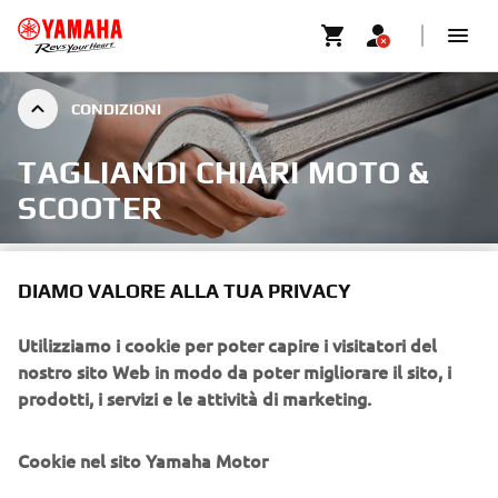
CONDIZIONI
TAGLIANDI CHIARI MOTO &
SCOOTER
DIAMO VALORE ALLA TUA PRIVACY
CONDIZIONI GENERALI DEL
Utilizziamo i cookie per poter capire i visitatori del
nostro sito Web in modo da poter migliorare il sito, i
SERVIZIO
prodotti, i servizi e le attività di marketing.
5 cose da sapere
Cookie nel sito Yamaha Motor
I prezzi indicati sono raccomandati da Yamaha e si