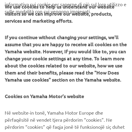
informativa sui cookie per saperne di più sul loro utilizzo e
We use cookies to help us understand our website
sulle modalità con cui vengono impiegati.
visitors so we can improve our website, products,
services and marketing efforts.
If you continue without changing your settings, we'll
CORPORATE
assume that you are happy to receive all cookies on the
Yamaha website. However, If you would like to, you can
change your cookie settings at any time. To learn more
B2B
about the cookies related to our website, how we use
them and their benefits, please read the "How Does
PIÙ YAMAHA
Yamaha use cookies" section on the Yamaha website.
SUPPORTO
Cookies on Yamaha Motor's website
Në website-in tonë, Yamaha Motor Europe dhe
NEWSLETTER
përfaqësitë në vendet tjera përdorim “cookies”. Ne
Conoscerai in anteprima le ultime offerte, gli eventi speciali, le
përdorim “cookies” që faqja jonë të funksionojë siç duhet
nuove uscite e molto altro