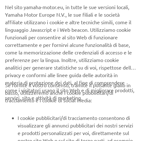
intendono IVA inclusa.
Nel sito yamaha-motor.eu, in tutte le sue versioni locali,
I prezzi si riferiscono solo alle operazioni previste dal
Yamaha Motor Europe N.V., le sue filiali e le società
programma di manutenzione indicato nel Manuale di Uso
affiliate utilizzano i cookie e altre tecniche simili, come il
e Manutenzione di ogni veicolo con impiego di ricambi
linguaggio Javascript e i Web beacon. Utilizziamo cookie
Originali Yamaha. Non sono conteggiate negli importi
funzionali per consentire al sito Web di funzionare
indicati in tabella:
correttamente e per fornirvi alcune funzionalità di base,
Parti da sostituire quando "consumate fino al
come la memorizzazione delle credenziali di accesso e le
limite" (es: pastiglie freni, pneumatici, dischi o
preferenze per la lingua. Inoltre, utilizziamo cookie
massette frizione, rulli variatore, tasselli di traino,
analitici per generare statistiche su di voi, rispettose della
ecc…)
privacy e conformi alle linee guida delle autorità in
Parti da sostituire "ogni tot anni" (es: tubi freno,
materia di protezione dei dati, al fine di comprendere
Se fornite il vostro consenso, tramite il pulsante giallo in
liquido dei freni, liquido refrigerante, ecc…)
come i visitatori usano il sito Web e di migliorare prodotti,
basso, utilizzeremo anche i cookie pubblicitari/di
In caso di utilizzo in condizioni particolarmente gravose
servizi, sito e attività di marketing.
tracciamento e i cookie di social media:
(es. zone umide o polverose), come specificato sul
Libretto di Uso e Manutenzione, potrebbe rendersi
I cookie pubblicitari/di tracciamento consentono di
necessario sostituire più frequentemente i filtri aria (e/o i
visualizzare gli annunci pubblicitari dei nostri servizi
filtri aria del carter cinghia ove presenti) rispetto a
e prodotti personalizzati per voi, direttamente sul
quanto previsto nel programma di manutenzione, e ciò
nostro sito Web o sul sito di terze parti, ad esempio
potrebbe comportare costi aggiuntivi.