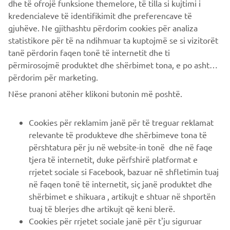
dhe të ofrojë funksione themelore, të tilla si kujtimi i
kredencialeve të identifikimit dhe preferencave të
gjuhëve. Ne gjithashtu përdorim cookies për analiza
statistikore për të na ndihmuar ta kuptojmë se si vizitorët
ISCRIVITI
tanë përdorin faqen tonë të internetit dhe ti
përmirosojmë produktet dhe shërbimet tona, e po ashtu ti
përdorim për marketing.
Leggi la nostra Informativa sulla privacy per sapere come
trattiamo i tuoi dati personali:
Informativa sulla Privacy
Nëse pranoni atëher klikoni butonin më poshtë.
Italy (Italian)
Cookies për reklamim janë për të treguar reklamat
relevante të produkteve dhe shërbimeve tona të
përshtatura për ju në website-in tonë dhe në faqe
tjera të internetit, duke përfshirë platformat e
rrjetet sociale si Facebook, bazuar në shfletimin tuaj
© Copyright - 2026 Yamaha Motor Europe N.V. - All Rights
në faqen tonë të internetit, siç janë produktet dhe
Reserved
shërbimet e shikuara , artikujt e shtuar në shportën
tuaj të blerjes dhe artikujt që keni blerë.
Cookies për rrjetet sociale janë për t'ju siguruar
Informativa sulla privacy
Cookies
Note legali