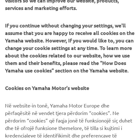
visitors so we can improve our website, products,
services and marketing efforts.
If you continue without changing your settings, we'll
ISCRIVITI
assume that you are happy to receive all cookies on the
Yamaha website. However, If you would like to, you can
Leggi la nostra Informativa sulla privacy per sapere come
change your cookie settings at any time. To learn more
trattiamo i tuoi dati personali:
Informativa sulla Privacy
about the cookies related to our website, how we use
them and their benefits, please read the "How Does
Yamaha use cookies" section on the Yamaha website.
Italy (Italian)
Cookies on Yamaha Motor's website
Në website-in tonë, Yamaha Motor Europe dhe
© Copyright - 2026 Yamaha Motor Europe N.V. - All Rights
përfaqësitë në vendet tjera përdorim “cookies”. Ne
Reserved
përdorim “cookies” që faqja jonë të funksionojë siç duhet
dhe të ofrojë funksione themelore, të tilla si kujtimi i
Informativa sulla privacy
Cookies
Note legali
kredencialeve të identifikimit dhe preferencave të
ER-LOCATOR