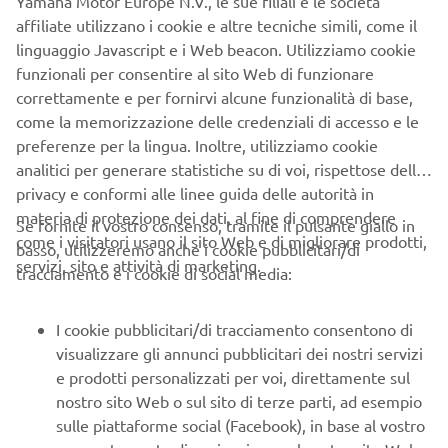
Yamaha Motor Europe N.V., le sue filiali e le società
affiliate utilizzano i cookie e altre tecniche simili, come il
linguaggio Javascript e i Web beacon. Utilizziamo cookie
funzionali per consentire al sito Web di funzionare
Modulo di reso: Abbigliamento & Accessori
correttamente e per fornirvi alcune funzionalità di base,
come la memorizzazione delle credenziali di accesso e le
Scopri di più
preferenze per la lingua. Inoltre, utilizziamo cookie
analitici per generare statistiche su di voi, rispettose della
privacy e conformi alle linee guida delle autorità in
materia di protezione dei dati, al fine di comprendere
Se fornite il vostro consenso, tramite il pulsante giallo in
come i visitatori usano il sito Web e di migliorare prodotti,
basso, utilizzeremo anche i cookie pubblicitari/di
servizi, sito e attività di marketing.
tracciamento e i cookie di social media:
I cookie pubblicitari/di tracciamento consentono di
visualizzare gli annunci pubblicitari dei nostri servizi
e prodotti personalizzati per voi, direttamente sul
nostro sito Web o sul sito di terze parti, ad esempio
Modulo di reso: eBike
sulle piattaforme social (Facebook), in base al vostro
Scopri di più