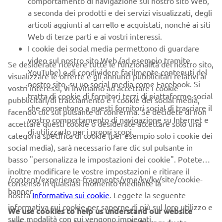
comportamento di navigazione sul nostro sito Web,
a seconda dei prodotti e dei servizi visualizzati, degli
articoli aggiunti al carrello e acquistati, nonché ai siti
Web di terze parti e ai vostri interessi.
I cookie dei social media permettono di guardare
video sul nostro sito Web (ad esempio tramite
Se desiderate ricevere tutte le funzionalità del nostro sito,
CORPORATE
YouTube) e di condividere facilmente contenuti del
visualizzare le offerte e gli annunci pubblicitari relativi ai
nostro sito, su un social media come Facebook. Si
vostri interessi, vi invitiamo ad accettare i cookie
tratta di cookie di fornitori terzi di piattaforme social
B2B
pubblicitari/di tracciamento e i cookie dei social media,
che consentono a questi fornitori social di tracciare il
facendo clic sul pulsante di conferma. Se decidete di non
vostro comportamento di navigazione su Internet e
accettare questi cookie o desiderate accettare solo una
PIÙ YAMAHA
di utilizzarlo per i propri scopi.
categoria specifica di cookie (per esempio solo i cookie dei
social media), sarà necessario fare clic sul pulsante in
SUPPORTO
basso "personalizza le impostazioni dei cookie". Potete
inoltre modificare le vostre impostazioni e ritirare il
/content/experience-fragments/yme/kv/kv/site/cookie-
consenso in qualsiasi momento mediante la
NEWSLETTER
banner
nostra
Informativa sui cookie
. Leggete la seguente
informativa sui cookie per saperne di più sul loro utilizzo e
Conoscerai in anteprima le ultime offerte, gli eventi speciali, le
We use cookies to help us understand our website
sulle modalità con cui vengono impiegati.
nuove uscite e molto altro