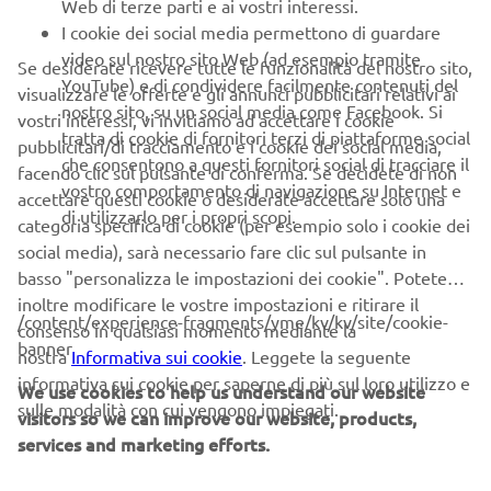
Web di terze parti e ai vostri interessi.
I cookie dei social media permettono di guardare
video sul nostro sito Web (ad esempio tramite
Se desiderate ricevere tutte le funzionalità del nostro sito,
YouTube) e di condividere facilmente contenuti del
visualizzare le offerte e gli annunci pubblicitari relativi ai
nostro sito, su un social media come Facebook. Si
vostri interessi, vi invitiamo ad accettare i cookie
tratta di cookie di fornitori terzi di piattaforme social
pubblicitari/di tracciamento e i cookie dei social media,
che consentono a questi fornitori social di tracciare il
facendo clic sul pulsante di conferma. Se decidete di non
vostro comportamento di navigazione su Internet e
accettare questi cookie o desiderate accettare solo una
SCOPRILO
di utilizzarlo per i propri scopi.
categoria specifica di cookie (per esempio solo i cookie dei
SCOPRI LE CARATTERISTICHE
social media), sarà necessario fare clic sul pulsante in
basso "personalizza le impostazioni dei cookie". Potete
MAGGIORI INFORMAZIONI
inoltre modificare le vostre impostazioni e ritirare il
/content/experience-fragments/yme/kv/kv/site/cookie-
consenso in qualsiasi momento mediante la
banner
nostra
Informativa sui cookie
. Leggete la seguente
informativa sui cookie per saperne di più sul loro utilizzo e
We use cookies to help us understand our website
sulle modalità con cui vengono impiegati.
visitors so we can improve our website, products,
services and marketing efforts.