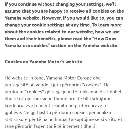
If you continue without changing your settings, we'll
assume that you are happy to receive all cookies on the
Yamaha website. However, If you would like to, you can
change your cookie settings at any time. To learn more
about the cookies related to our website, how we use
them and their benefits, please read the "How Does
Yamaha use cookies" section on the Yamaha website.
Cookies on Yamaha Motor's website
CONTATTA IL NOSTRO SERVIZIO CLIENTI
Në website-in tonë, Yamaha Motor Europe dhe
RICHIEDI INFORMAZIONI
përfaqësitë në vendet tjera përdorim “cookies”. Ne
përdorim “cookies” që faqja jonë të funksionojë siç duhet
MAGGIORI INFORMAZIONI
dhe të ofrojë funksione themelore, të tilla si kujtimi i
kredencialeve të identifikimit dhe preferencave të
gjuhëve. Ne gjithashtu përdorim cookies për analiza
statistikore për të na ndihmuar ta kuptojmë se si vizitorët
tanë përdorin faqen tonë të internetit dhe ti