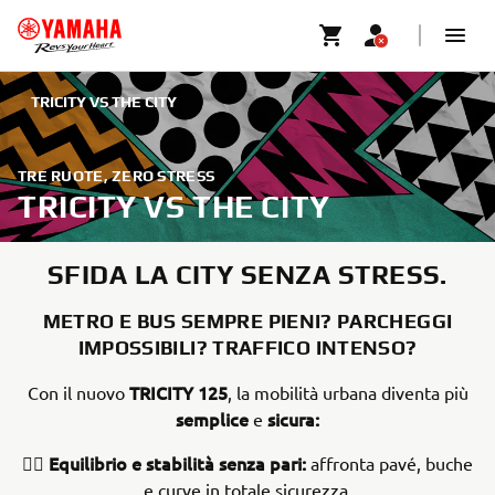
TRICITY VS THE CITY
TRE RUOTE, ZERO STRESS
TRICITY VS THE CITY
SFIDA LA CITY SENZA STRESS.
METRO E BUS SEMPRE PIENI? PARCHEGGI
IMPOSSIBILI? TRAFFICO INTENSO?
TRICITY 125
Con il nuovo
, la mobilità urbana diventa più
semplice
sicura:
e
Equilibrio e stabilità senza pari:
👉🏻
affronta pavé, buche
e curve in totale sicurezza.