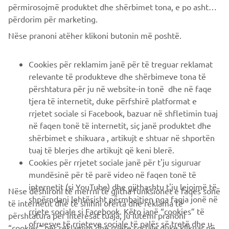
përmirosojmë produktet dhe shërbimet tona, e po ashtu ti
përdorim për marketing.
CORPORATE
Nëse pranoni atëher klikoni butonin më poshtë.
B2B
Cookies për reklamim janë për të treguar reklamat
relevante të produkteve dhe shërbimeve tona të
PIÙ YAMAHA
përshtatura për ju në website-in tonë dhe në faqe
tjera të internetit, duke përfshirë platformat e
rrjetet sociale si Facebook, bazuar në shfletimin tuaj
SUPPORTO
në faqen tonë të internetit, siç janë produktet dhe
shërbimet e shikuara , artikujt e shtuar në shportën
tuaj të blerjes dhe artikujt që keni blerë.
NEWSLETTER
Cookies për rrjetet sociale janë për t'ju siguruar
Conoscerai in anteprima le ultime offerte, gli eventi speciali, le
mundësinë për të parë video në faqen tonë të
nuove uscite e molto altro
internetit (si YouTube) dhe gjithashtu t'ju lejojmë të
Nëse dëshironi të merrni të gjitha funksionet e faqes sonë
shpërndani lehtësisht përmbajtjen nga faqja jonë në
të internetit dhe të shihni oferta dhe reklama të
rrjete sociale si Facebook. Këto janë “cookies” të
përshtatura për interesat tuaja, ju lutemi pranoni
ofruesve të rrjeteve sociale të palës së tretë dhe u
“cookies” për reklamim dhe rrjete sociale duke klikuar në