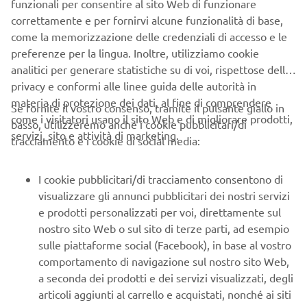
funzionali per consentire al sito Web di funzionare
correttamente e per fornirvi alcune funzionalità di base,
come la memorizzazione delle credenziali di accesso e le
preferenze per la lingua. Inoltre, utilizziamo cookie
analitici per generare statistiche su di voi, rispettose della
CONFIGURALO
privacy e conformi alle linee guida delle autorità in
PERSONALIZZA IL TUO TRICITY
materia di protezione dei dati, al fine di comprendere
125
Se fornite il vostro consenso, tramite il pulsante giallo in
come i visitatori usano il sito Web e di migliorare prodotti,
basso, utilizzeremo anche i cookie pubblicitari/di
servizi, sito e attività di marketing.
tracciamento e i cookie di social media:
MAGGIORI INFORMAZIONI
I cookie pubblicitari/di tracciamento consentono di
visualizzare gli annunci pubblicitari dei nostri servizi
e prodotti personalizzati per voi, direttamente sul
nostro sito Web o sul sito di terze parti, ad esempio
sulle piattaforme social (Facebook), in base al vostro
comportamento di navigazione sul nostro sito Web,
a seconda dei prodotti e dei servizi visualizzati, degli
articoli aggiunti al carrello e acquistati, nonché ai siti