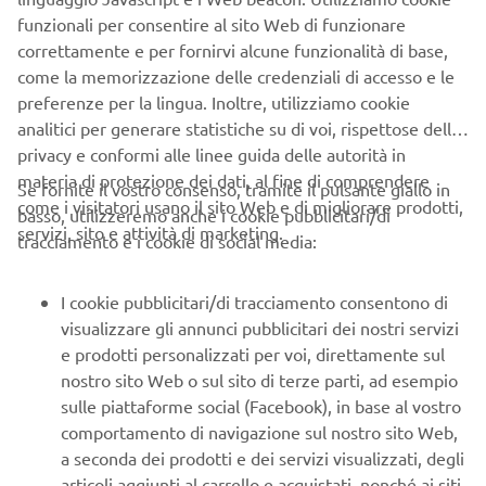
funzionali per consentire al sito Web di funzionare
correttamente e per fornirvi alcune funzionalità di base,
come la memorizzazione delle credenziali di accesso e le
preferenze per la lingua. Inoltre, utilizziamo cookie
analitici per generare statistiche su di voi, rispettose della
privacy e conformi alle linee guida delle autorità in
materia di protezione dei dati, al fine di comprendere
Se fornite il vostro consenso, tramite il pulsante giallo in
come i visitatori usano il sito Web e di migliorare prodotti,
basso, utilizzeremo anche i cookie pubblicitari/di
servizi, sito e attività di marketing.
tracciamento e i cookie di social media:
I cookie pubblicitari/di tracciamento consentono di
visualizzare gli annunci pubblicitari dei nostri servizi
e prodotti personalizzati per voi, direttamente sul
nostro sito Web o sul sito di terze parti, ad esempio
sulle piattaforme social (Facebook), in base al vostro
comportamento di navigazione sul nostro sito Web,
a seconda dei prodotti e dei servizi visualizzati, degli
articoli aggiunti al carrello e acquistati, nonché ai siti