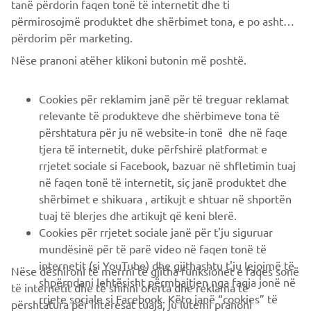
tanë përdorin faqen tonë të internetit dhe ti
përmirosojmë produktet dhe shërbimet tona, e po ashtu ti
përdorim për marketing.
Nëse pranoni atëher klikoni butonin më poshtë.
Cookies për reklamim janë për të treguar reklamat
relevante të produkteve dhe shërbimeve tona të
përshtatura për ju në website-in tonë dhe në faqe
tjera të internetit, duke përfshirë platformat e
rrjetet sociale si Facebook, bazuar në shfletimin tuaj
në faqen tonë të internetit, siç janë produktet dhe
shërbimet e shikuara , artikujt e shtuar në shportën
tuaj të blerjes dhe artikujt që keni blerë.
Cookies për rrjetet sociale janë për t'ju siguruar
mundësinë për të parë video në faqen tonë të
internetit (si YouTube) dhe gjithashtu t'ju lejojmë të
Nëse dëshironi të merrni të gjitha funksionet e faqes sonë
shpërndani lehtësisht përmbajtjen nga faqja jonë në
të internetit dhe të shihni oferta dhe reklama të
rrjete sociale si Facebook. Këto janë “cookies” të
përshtatura për interesat tuaja, ju lutemi pranoni