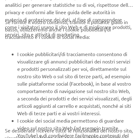
Yamaha vintage ha raggiunto molte persone che si
analitici per generare statistiche su di voi, rispettose della
identificano con lo stile e la storia delle nostre moto.
privacy e conformi alle linee guida delle autorità in
materia di protezione dei dati, al fine di comprendere
Se fornite il vostro consenso, tramite il pulsante giallo in
COMUNITÀ DI APPASSIONATI DI
come i visitatori usano il sito Web e di migliorare prodotti,
basso, utilizzeremo anche i cookie pubblicitari/di
MOTO
servizi, sito e attività di marketing.
tracciamento e i cookie di social media:
La nostra comunità di appassionati di moto è un elemento
centrale nel nostro approccio di marketing. Vogliamo
I cookie pubblicitari/di tracciamento consentono di
coinvolgere i nostri clienti e ascoltare le loro storie e le
visualizzare gli annunci pubblicitari dei nostri servizi
loro esperienze con il nostro abbigliamento moto Yamaha
e prodotti personalizzati per voi, direttamente sul
vintage. Organizziamo raduni, manifestazioni ed eventi
nostro sito Web o sul sito di terze parti, ad esempio
alla scoperta delle nostre moto storiche, offrendo ai
sulle piattaforme social (Facebook), in base al vostro
partecipanti l'opportunità di vedere da vicino i nostri capi
comportamento di navigazione sul nostro sito Web,
di abbigliamento e di condividere la loro passione per lo
a seconda dei prodotti e dei servizi visualizzati, degli
stile retrò e la cultura motociclistica.
articoli aggiunti al carrello e acquistati, nonché ai siti
Web di terze parti e ai vostri interessi.
Siamo grati ai nostri appassionati clienti che condividono
I cookie dei social media permettono di guardare
le loro foto con il nostro abbigliamento sport heritage
video sul nostro sito Web (ad esempio tramite
Se desiderate ricevere tutte le funzionalità del nostro sito,
Yamaha sui social media. Queste foto mostrano il loro
YouTube) e di condividere facilmente contenuti del
visualizzare le offerte e gli annunci pubblicitari relativi ai
amore per lo stile retrò
, la qualità dei nostri prodotti e la