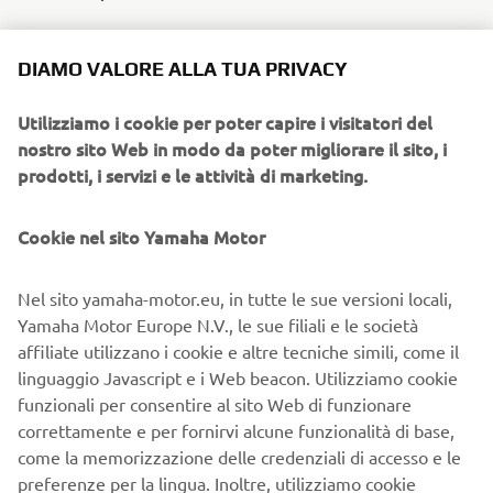
CAMPAGNE DI
DIAMO VALORE ALLA TUA PRIVACY
MARKETING
Utilizziamo i cookie per poter capire i visitatori del
La nostra Collezione Yamaha Sport Heritage non è solo
nostro sito Web in modo da poter migliorare il sito, i
concetto di
una gamma di prodotti, ma è anche un
prodotti, i servizi e le attività di marketing.
lifestyle
. Ci impegniamo a promuovere il nostro
abbigliamento moto Yamaha vintage attraverso
Cookie nel sito Yamaha Motor
campagne di marketing creative e coinvolgenti.
cultura
Vogliamo condividere la nostra passione per la
Nel sito yamaha-motor.eu, in tutte le sue versioni locali,
motociclistica
con gli appassionati di moto di ogni età e
Yamaha Motor Europe N.V., le sue filiali e le società
far conoscere loro i nostri capi di abbigliamento sport
affiliate utilizzano i cookie e altre tecniche simili, come il
heritage Yamaha.
linguaggio Javascript e i Web beacon. Utilizziamo cookie
Per raggiungere un pubblico più vasto, collaboriamo con
funzionali per consentire al sito Web di funzionare
condividono la nostra visione
influencer del settore che
correttamente e per fornirvi alcune funzionalità di base,
e i nostri valori
. Grazie alle loro testimonianze e alla loro
come la memorizzazione delle credenziali di accesso e le
visibilità sui social media, il nostro abbigliamento moto
preferenze per la lingua. Inoltre, utilizziamo cookie