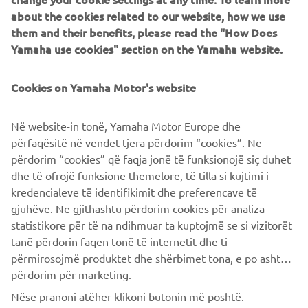
scoprire le nostre tecnologie
nostre motociclette e
about the cookies related to our website, how we use
innovative
.
them and their benefits, please read the "How Does
Yamaha use cookies" section on the Yamaha website.
Ma non finisce qui. Organizziamo anche esperienze
speciali che ti permetteranno di vivere il lato emozionante
Cookies on Yamaha Motor's website
del mondo della Yamaha Sport Heritage. Da eventi
esclusivi a collaborazioni speciali con rinomati piloti,
offriamo momenti unici che renderanno il tuo legame con
Në website-in tonë, Yamaha Motor Europe dhe
la nostra collezione ancora più forte e profondo. Scopri il
përfaqësitë në vendet tjera përdorim “cookies”. Ne
brivido della competizione, l'eccellenza del design e
përdorim “cookies” që faqja jonë të funksionojë siç duhet
l'orgoglio di far parte della nostra comunità di
dhe të ofrojë funksione themelore, të tilla si kujtimi i
appassionati.
kredencialeve të identifikimit dhe preferencave të
gjuhëve. Ne gjithashtu përdorim cookies për analiza
statistikore për të na ndihmuar ta kuptojmë se si vizitorët
tanë përdorin faqen tonë të internetit dhe ti
përmirosojmë produktet dhe shërbimet tona, e po ashtu ti
përdorim për marketing.
CORPORATE
Nëse pranoni atëher klikoni butonin më poshtë.