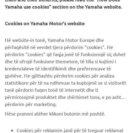
fai attenzione a come si comporta
Durante il test drive,
Yamaha use cookies" section on the Yamaha website.
lo scooter
sulla strada. Osserva la manovrabilità,
l'accelerazione e la frenata. Inoltre, fai attenzione
Cookies on Yamaha Motor's website
all'autonomia della batteria e al comfort della sella. Non
dimenticare di controllare anche gli specchi e gli indicatori
Në website-in tonë, Yamaha Motor Europe dhe
di direzione.
përfaqësitë në vendet tjera përdorim “cookies”. Ne
potrai godere al massimo del
Seguendo questi consigli,
përdorim “cookies” që faqja jonë të funksionojë siç duhet
tuo test ride
scooter e trovare il modello di scooter
dhe të ofrojë funksione themelore, të tilla si kujtimi i
elettrico Yamaha che fa per te.
kredencialeve të identifikimit dhe preferencave të
gjuhëve. Ne gjithashtu përdorim cookies për analiza
statistikore për të na ndihmuar ta kuptojmë se si vizitorët
tanë përdorin faqen tonë të internetit dhe ti
përmirosojmë produktet dhe shërbimet tona, e po ashtu ti
përdorim për marketing.
CORPORATE
Nëse pranoni atëher klikoni butonin më poshtë.
B2B
Cookies për reklamim janë për të treguar reklamat