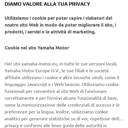
Infine, essendo accompagnato da un istruttore qualificato
DIAMO VALORE ALLA TUA PRIVACY
ricevere consigli e
durante il test ride scooter, potrai
suggerimenti sulla guida e sull'utilizzo
dello scooter
Utilizziamo i cookie per poter capire i visitatori del
elettrico, per una esperienza ancora più completa e
nostro sito Web in modo da poter migliorare il sito, i
soddisfacente.
prodotti, i servizi e le attività di marketing.
TEST RIDE YAMAHA: LA
Cookie nel sito Yamaha Motor
SCELTA GIUSTA
Nel sito yamaha-motor.eu, in tutte le sue versioni locali,
Se stai considerando l'acquisto di uno scooter elettrico, il
Yamaha Motor Europe N.V., le sue filiali e le società
test ride Yamaha è ciò che fa per te.
affiliate utilizzano i cookie e altre tecniche simili, come il
linguaggio Javascript e i Web beacon. Utilizziamo cookie
anni di esperienza nel settore
Yamaha è un brand con
funzionali per consentire al sito Web di funzionare
degli scooter
, quindi puoi fidarti della qualità del loro
correttamente e per fornirvi alcune funzionalità di base,
prodotto.
come la memorizzazione delle credenziali di accesso e le
preferenze per la lingua. Inoltre, utilizziamo cookie
provare
Grazie al test ride Yamaha, avrai la possibilità di
analitici per generare statistiche su di voi, rispettose della
personalmente gli scooter elettrici Yamaha
e scoprire se
privacy e conformi alle linee guida delle autorità in
rispondono alle tue esigenze.