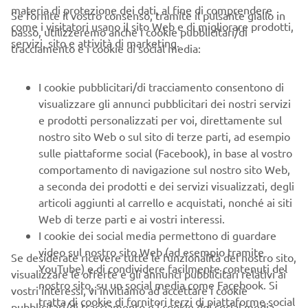
materia di protezione dei dati, al fine di comprendere
Se fornite il vostro consenso, tramite il pulsante giallo in
fare una scelta ponderata
Ciò ti aiuterà a
, senza dover
come i visitatori usano il sito Web e di migliorare prodotti,
basso, utilizzeremo anche i cookie pubblicitari/di
basarti solo sulle descrizioni e le specifiche tecniche.
servizi, sito e attività di marketing.
tracciamento e i cookie di social media:
Inoltre, il personale altamente qualificato del
concessionario Yamaha ti accompagnerà durante la prova
I cookie pubblicitari/di tracciamento consentono di
su strada, spiegandoti le diverse funzionalità dello scooter
visualizzare gli annunci pubblicitari dei nostri servizi
e gli eventuali trucchi per sfruttarlo al meglio.
e prodotti personalizzati per voi, direttamente sul
nostro sito Web o sul sito di terze parti, ad esempio
Non perdere l'opportunità di fare un test ride Yamaha e
sulle piattaforme social (Facebook), in base al vostro
scoprire il piacere della guida degli scooter elettrici
comportamento di navigazione sul nostro sito Web,
Yamaha.
a seconda dei prodotti e dei servizi visualizzati, degli
articoli aggiunti al carrello e acquistati, nonché ai siti
CONSIGLI PER IL TEST
Web di terze parti e ai vostri interessi.
RIDE SCOOTER PERFETTO
I cookie dei social media permettono di guardare
video sul nostro sito Web (ad esempio tramite
Se desiderate ricevere tutte le funzionalità del nostro sito,
YouTube) e di condividere facilmente contenuti del
Se ti appresti a fare un test ride scooter, ci sono alcuni
visualizzare le offerte e gli annunci pubblicitari relativi ai
nostro sito, su un social media come Facebook. Si
consigli utili che ti vogliamo dare per sfruttare al meglio
vostri interessi, vi invitiamo ad accettare i cookie
tratta di cookie di fornitori terzi di piattaforme social
questa esperienza
pubblicitari/di tracciamento e i cookie dei social media,