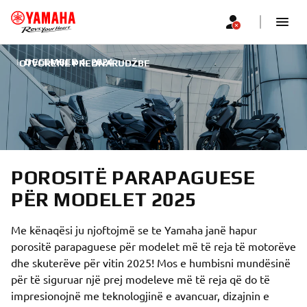
|
DECEMBER 4, 2024
OTVORENE PREDNARUDŽBE
POROSITË PARAPAGUESE
PËR MODELET 2025
Me kënaqësi ju njoftojmë se te Yamaha janë hapur
porositë parapaguese për modelet më të reja të motorëve
dhe skuterëve për vitin 2025! Mos e humbisni mundësinë
për të siguruar një prej modeleve më të reja që do të
impresionojnë me teknologjinë e avancuar, dizajnin e