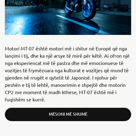
Motori MT-07 është motori më i shitur në Europë që nga
lançimi i tij, dhe ka një arsye të mirë për këtë. Ai ofron një
nga eksperiencat më të pastra dhe më emocionuese të
vozitjes të frymëzuara nga kulturat e vozitjes që mund të
gjenden në rrugët e qytetit të Japonisë. I njohur për
peshën e tij të lehtë, manovrimin e shpejtë dhe motorin
CP2 me moment të madh kthese, MT-07 është më i
fuqishëm se kurrë.
MËSONI MË SHUMË