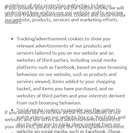
guidelines of data protection authorities to help us
If you provide your consent via the button below, we will
understand how visitors use our website and to improve
also use tracking/advertisement cookies and social media
CORPORATE
our website, products, services and marketing efforts.
cookies:
FOR BUSINESS
Tracking/advertisement cookies to show you
relevant advertisements of our products and
MORE YAMAHA
services tailored to you on our website and on
websites of third parties, including social media
platforms such as Facebook, based on your browsing
SUPPORT
behaviour on our website, such as products and
services viewed, items added to your shopping
basket, and items you have purchased, and on
NEWSLETTER
websites of third parties and your interests derived
Be the first one to learn about latest deals, special events, new
from such browsing behaviour.
releases and much more
Social media cookies to provide you the option to
If you would like to receive all the functionalities of our
watch videos on our website (via e.g. YouTube), and
website, and see offers and advertisements tailored to
also to allow you to easily share content from our
your interests, please accept the tracking/advertisement
website on social media, such as Facebook. These