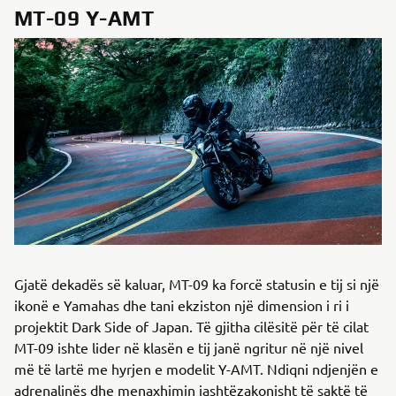
MT-09 Y-AMT
Gjatë dekadës së kaluar, MT-09 ka forcë statusin e tij si një
ikonë e Yamahas dhe tani ekziston një dimension i ri i
projektit Dark Side of Japan. Të gjitha cilësitë për të cilat
MT-09 ishte lider në klasën e tij janë ngritur në një nivel
më të lartë me hyrjen e modelit Y-AMT. Ndiqni ndjenjën e
adrenalinës dhe menaxhimin jashtëzakonisht të saktë të