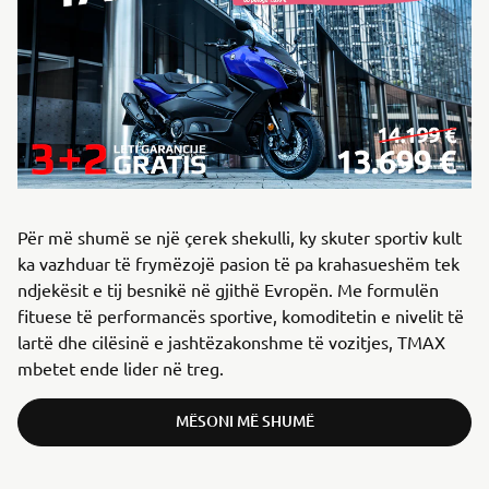
Për më shumë se një çerek shekulli, ky skuter sportiv kult
ka vazhduar të frymëzojë pasion të pa krahasueshëm tek
ndjekësit e tij besnikë në gjithë Evropën. Me formulën
fituese të performancës sportive, komoditetin e nivelit të
lartë dhe cilësinë e jashtëzakonshme të vozitjes, TMAX
mbetet ende lider në treg.
MËSONI MË SHUMË