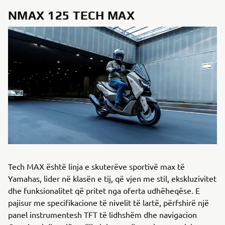
NMAX 125 TECH MAX
Tech MAX është linja e skuterëve sportivë max të
Yamahas, lider në klasën e tij, që vjen me stil, ekskluzivitet
dhe funksionalitet që pritet nga oferta udhëheqëse. E
pajisur me specifikacione të nivelit të lartë, përfshirë një
panel instrumentesh TFT të lidhshëm dhe navigacion