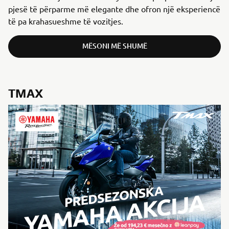
pjesë të përparme më elegante dhe ofron një eksperiencë
të pa krahasueshme të vozitjes.
MËSONI MË SHUMË
TMAX