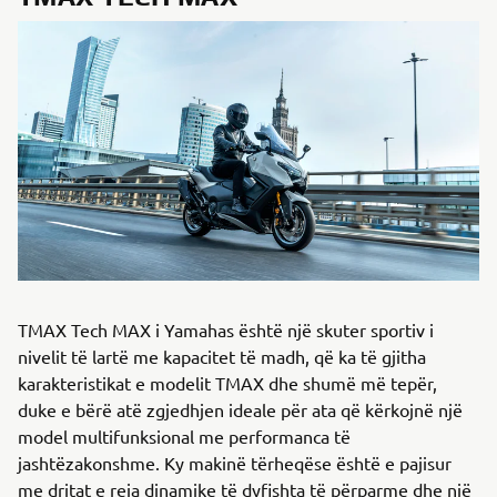
TMAX Tech MAX i Yamahas është një skuter sportiv i
nivelit të lartë me kapacitet të madh, që ka të gjitha
karakteristikat e modelit TMAX dhe shumë më tepër,
duke e bërë atë zgjedhjen ideale për ata që kërkojnë një
model multifunksional me performanca të
jashtëzakonshme. Ky makinë tërheqëse është e pajisur
me dritat e reja dinamike të dyfishta të përparme dhe një