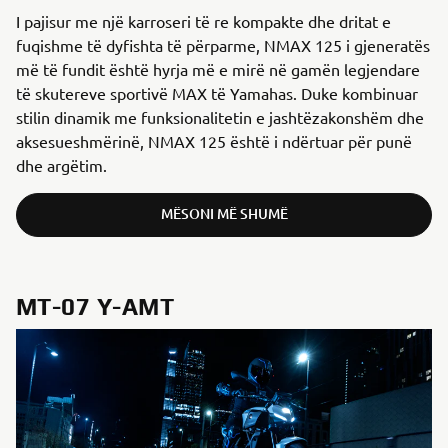
I pajisur me një karroseri të re kompakte dhe dritat e
fuqishme të dyfishta të përparme, NMAX 125 i gjeneratës
më të fundit është hyrja më e mirë në gamën legjendare
të skutereve sportivë MAX të Yamahas. Duke kombinuar
stilin dinamik me funksionalitetin e jashtëzakonshëm dhe
aksesueshmërinë, NMAX 125 është i ndërtuar për punë
dhe argëtim.
MËSONI MË SHUMË
MT-07 Y-AMT