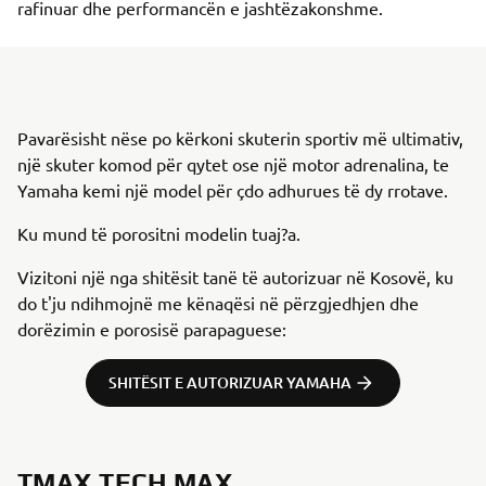
rafinuar dhe performancën e jashtëzakonshme.
Pavarësisht nëse po kërkoni skuterin sportiv më ultimativ,
një skuter komod për qytet ose një motor adrenalina, te
Yamaha kemi një model për çdo adhurues të dy rrotave.
Ku mund të porositni modelin tuaj?a.
Vizitoni një nga shitësit tanë të autorizuar në Kosovë, ku
do t'ju ndihmojnë me kënaqësi në përzgjedhjen dhe
dorëzimin e porosisë parapaguese:
SHITËSIT E AUTORIZUAR YAMAHA
TMAX TECH MAX