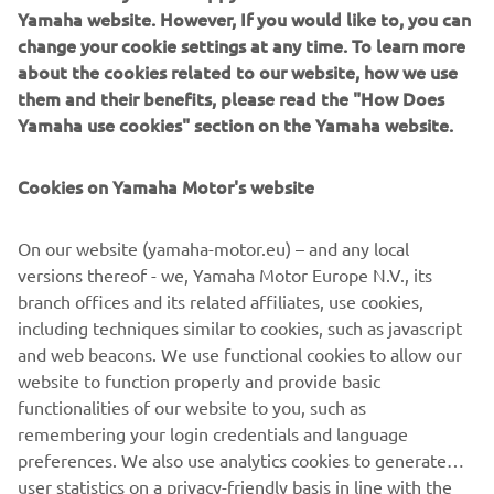
Yamaha website. However, If you would like to, you can
change your cookie settings at any time. To learn more
about the cookies related to our website, how we use
them and their benefits, please read the "How Does
Yamaha use cookies" section on the Yamaha website.
Prezantimi i çdo modeli të ri të linjës "R" ka qenë
gjithmonë një pikë kthese për Yamahan, dhe kjo është
Cookies on Yamaha Motor's website
gjithashtu e vërtetë për modelin R9. Edhe pse e gjithë
gjenerata e re e motorëve të kategorisë Supersport
shënon fillimin e një kapitulli të ri, historia e identitetit të
On our website (yamaha-motor.eu) – and any local
modelit R9 mbetet e njëjtë, pasi ai ka lindur nga ADN-ja
versions thereof - we, Yamaha Motor Europe N.V., its
garuese e Yamahas. Nga teknologjia e zhvilluar për garat
branch offices and its related affiliates, use cookies,
deri te dizajni nga garat MotoGP, R9 është produkt i garës
including techniques similar to cookies, such as javascript
së Yamahas në nivelin më të lartë.
and web beacons. We use functional cookies to allow our
website to function properly and provide basic
MËSONI MË SHUMË
functionalities of our website to you, such as
remembering your login credentials and language
preferences. We also use analytics cookies to generate
user statistics on a privacy-friendly basis in line with the