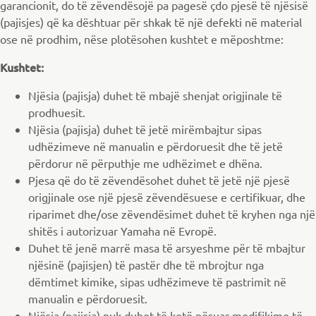
garancionit, do të zëvendësojë pa pagesë çdo pjesë të njësisë
(pajisjes) që ka dështuar për shkak të një defekti në material
ose në prodhim, nëse plotësohen kushtet e mëposhtme:
Kushtet:
Njësia (pajisja) duhet të mbajë shenjat origjinale të
prodhuesit.
Njësia (pajisja) duhet të jetë mirëmbajtur sipas
udhëzimeve në manualin e përdoruesit dhe të jetë
përdorur në përputhje me udhëzimet e dhëna.
Pjesa që do të zëvendësohet duhet të jetë një pjesë
origjinale ose një pjesë zëvendësuese e certifikuar, dhe
riparimet dhe/ose zëvendësimet duhet të kryhen nga një
shitës i autorizuar Yamaha në Evropë.
Duhet të jenë marrë masa të arsyeshme për të mbajtur
njësinë (pajisjen) të pastër dhe të mbrojtur nga
dëmtimet kimike, sipas udhëzimeve të pastrimit në
manualin e përdoruesit.
Njësia (pajisja) nuk duhet të ketë pësuar modifikime të