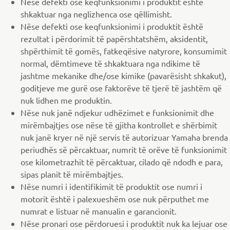
Nëse defekti ose keqfunksionimi i produktit është
shkaktuar nga neglizhenca ose qëllimisht.
Nëse defekti ose keqfunksionimi i produktit është
rezultat i përdorimit të papërshtatshëm, aksidentit,
shpërthimit të gomës, fatkeqësive natyrore, konsumimit
normal, dëmtimeve të shkaktuara nga ndikime të
jashtme mekanike dhe/ose kimike (pavarësisht shkakut),
goditjeve me gurë ose faktorëve të tjerë të jashtëm që
nuk lidhen me produktin.
Nëse nuk janë ndjekur udhëzimet e funksionimit dhe
mirëmbajtjes ose nëse të gjitha kontrollet e shërbimit
nuk janë kryer në një servis të autorizuar Yamaha brenda
periudhës së përcaktuar, numrit të orëve të funksionimit
ose kilometrazhit të përcaktuar, cilado që ndodh e para,
sipas planit të mirëmbajtjes.
Nëse numri i identifikimit të produktit ose numri i
motorit është i palexueshëm ose nuk përputhet me
numrat e listuar në manualin e garancionit.
Nëse pronari ose përdoruesi i produktit nuk ka lejuar ose