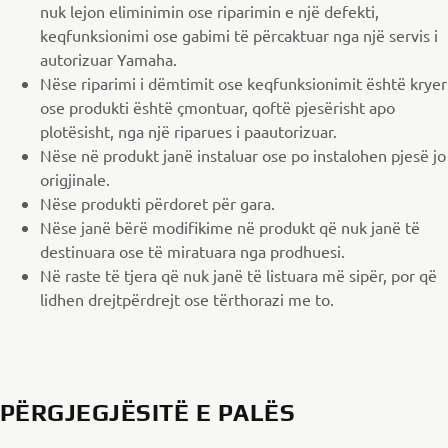
nuk lejon eliminimin ose riparimin e një defekti,
keqfunksionimi ose gabimi të përcaktuar nga një servis i
autorizuar Yamaha.
Nëse riparimi i dëmtimit ose keqfunksionimit është kryer
ose produkti është çmontuar, qoftë pjesërisht apo
plotësisht, nga një riparues i paautorizuar.
Nëse në produkt janë instaluar ose po instalohen pjesë jo
origjinale.
Nëse produkti përdoret për gara.
Nëse janë bërë modifikime në produkt që nuk janë të
destinuara ose të miratuara nga prodhuesi.
Në raste të tjera që nuk janë të listuara më sipër, por që
lidhen drejtpërdrejt ose tërthorazi me to.
PËRGJEGJËSITË E PALËS