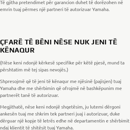
Të gjitha pretendimet për garancion duhet të dorëzohen në
emrin tuaj përmes një partneri të autorizuar Yamaha.
ÇFARË TË BËNI NËSE NUK JENI TË
KËNAQUR
(Nëse keni ndonjë kërkesë specifike për këtë pjesë, mund ta
përshtatim më tej sipas nevojës.)
Shpresojmë që të jeni të kënaqur me njësinë (pajisjen) tuaj
Yamaha dhe me shërbimin që ofrojmë në bashkëpunim me
partnerët tanë të autorizuar.
Megjithatë, nëse keni ndonjë shqetësim, ju lutemi dërgoni
ankesën tuaj me shkrim tek partneri juaj i autorizuar, duke
dërguar një kopje të letrës edhe në departamentin e shërbimit
ndaj klientit të shitësit tuaj Yamaha.