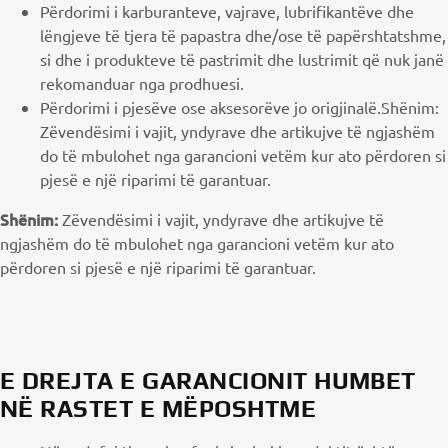
Përdorimi i karburanteve, vajrave, lubrifikantëve dhe
lëngjeve të tjera të papastra dhe/ose të papërshtatshme,
si dhe i produkteve të pastrimit dhe lustrimit që nuk janë
rekomanduar nga prodhuesi.
Përdorimi i pjesëve ose aksesorëve jo origjinalë.Shënim:
Zëvendësimi i vajit, yndyrave dhe artikujve të ngjashëm
do të mbulohet nga garancioni vetëm kur ato përdoren si
pjesë e një riparimi të garantuar.
Shënim:
Zëvendësimi i vajit, yndyrave dhe artikujve të
ngjashëm do të mbulohet nga garancioni vetëm kur ato
përdoren si pjesë e një riparimi të garantuar.
E DREJTA E GARANCIONIT HUMBET
NË RASTET E MËPOSHTME