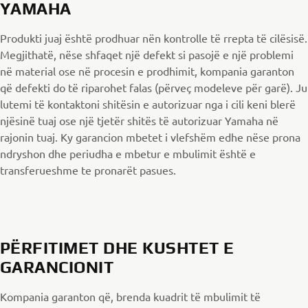
YAMAHA
Produkti juaj është prodhuar nën kontrolle të rrepta të cilësisë.
Megjithatë, nëse shfaqet një defekt si pasojë e një problemi
në material ose në procesin e prodhimit, kompania garanton
që defekti do të riparohet falas (përveç modeleve për garë). Ju
lutemi të kontaktoni shitësin e autorizuar nga i cili keni blerë
njësinë tuaj ose një tjetër shitës të autorizuar Yamaha në
rajonin tuaj. Ky garancion mbetet i vlefshëm edhe nëse prona
ndryshon dhe periudha e mbetur e mbulimit është e
transferueshme te pronarët pasues.
PËRFITIMET DHE KUSHTET E
GARANCIONIT
Kompania garanton që, brenda kuadrit të mbulimit të