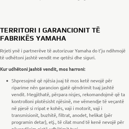
TERRITORI I GARANCIONIT TË
FABRIKËS YAMAHA
Rrjeti ynë i partnerëve të autorizuar Yamaha do t’ju ndihmojë
të udhëtoni jashtë vendit me qetësi dhe siguri.
Kur udhëtoni jashtë vendit, mos harroni:
Shpresojmë që njësia juaj të mos ketë nevojë për
riparime nën garancion gjatë qëndrimit tuaj jashtë
vendit. Megjithatë, përpara nisjes, rekomandojmë që ta
kontrolloni plotësisht njësinë, me vëmendje të veçantë
në pjesë si rripat e kohës, vaji i motorit, vaji i
transmisionit, buzhitë, filtrat, anodet, helikat (për
programin detar), etj., të cilat mund të kenë nevojë për
zëvendësim gjatë udhëtimit tuaj.