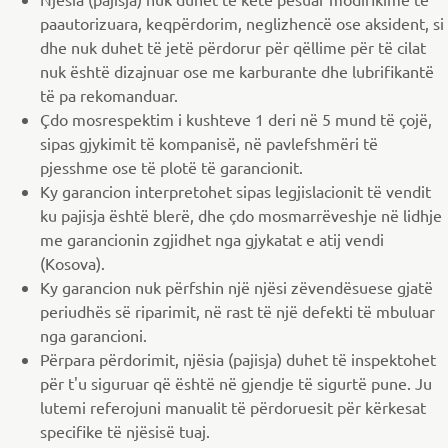
paautorizuara, keqpërdorim, neglizhencë ose aksident, si
dhe nuk duhet të jetë përdorur për qëllime për të cilat
nuk është dizajnuar ose me karburante dhe lubrifikantë
të pa rekomanduar.
Çdo mosrespektim i kushteve 1 deri në 5 mund të çojë,
sipas gjykimit të kompanisë, në pavlefshmëri të
pjesshme ose të plotë të garancionit.
Ky garancion interpretohet sipas legjislacionit të vendit
ku pajisja është blerë, dhe çdo mosmarrëveshje në lidhje
me garancionin zgjidhet nga gjykatat e atij vendi
(Kosova).
Ky garancion nuk përfshin një njësi zëvendësuese gjatë
periudhës së riparimit, në rast të një defekti të mbuluar
nga garancioni.
Përpara përdorimit, njësia (pajisja) duhet të inspektohet
për t'u siguruar që është në gjendje të sigurtë pune. Ju
lutemi referojuni manualit të përdoruesit për kërkesat
specifike të njësisë tuaj.