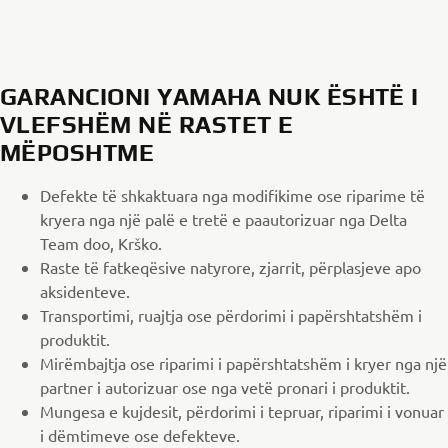
GARANCIONI YAMAHA NUK ËSHTË I
VLEFSHËM NË RASTET E
MËPOSHTME
Defekte të shkaktuara nga modifikime ose riparime të
kryera nga një palë e tretë e paautorizuar nga Delta
Team doo, Krško.
Raste të fatkeqësive natyrore, zjarrit, përplasjeve apo
aksidenteve.
Transportimi, ruajtja ose përdorimi i papërshtatshëm i
produktit.
Mirëmbajtja ose riparimi i papërshtatshëm i kryer nga një
partner i autorizuar ose nga vetë pronari i produktit.
Mungesa e kujdesit, përdorimi i tepruar, riparimi i vonuar
i dëmtimeve ose defekteve.