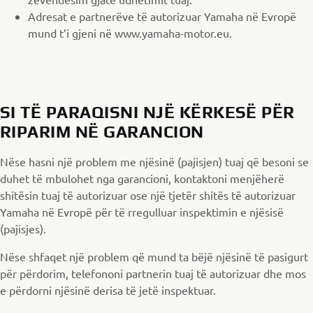
Adresat e partnerëve të autorizuar Yamaha në Evropë
mund t’i gjeni në www.yamaha-motor.eu.
SI TË PARAQISNI NJË KËRKESË PËR
RIPARIM NË GARANCION
Nëse hasni një problem me njësinë (pajisjen) tuaj që besoni se
duhet të mbulohet nga garancioni, kontaktoni menjëherë
shitësin tuaj të autorizuar ose një tjetër shitës të autorizuar
Yamaha në Evropë për të rregulluar inspektimin e njësisë
(pajisjes).
Nëse shfaqet një problem që mund ta bëjë njësinë të pasigurt
për përdorim, telefononi partnerin tuaj të autorizuar dhe mos
e përdorni njësinë derisa të jetë inspektuar.