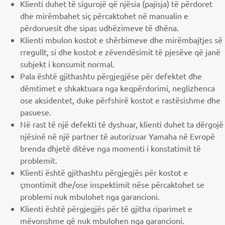
Klienti duhet të sigurojë që njësia (pajisja) të përdoret
dhe mirëmbahet siç përcaktohet në manualin e
përdoruesit dhe sipas udhëzimeve të dhëna.
Klienti mbulon kostot e shërbimeve dhe mirëmbajtjes së
rregullt, si dhe kostot e zëvendësimit të pjesëve që janë
subjekt i konsumit normal.
Pala është gjithashtu përgjegjëse për defektet dhe
dëmtimet e shkaktuara nga keqpërdorimi, neglizhenca
ose aksidentet, duke përfshirë kostot e rastësishme dhe
pasuese.
Në rast të një defekti të dyshuar, klienti duhet ta dërgojë
njësinë në një partner të autorizuar Yamaha në Evropë
brenda dhjetë ditëve nga momenti i konstatimit të
problemit.
Klienti është gjithashtu përgjegjës për kostot e
çmontimit dhe/ose inspektimit nëse përcaktohet se
problemi nuk mbulohet nga garancioni.
Klienti është përgjegjës për të gjitha riparimet e
mëvonshme që nuk mbulohen nga garancioni.