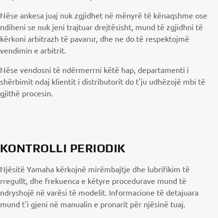
Nëse ankesa juaj nuk zgjidhet në mënyrë të kënaqshme ose
ndiheni se nuk jeni trajtuar drejtësisht, mund të zgjidhni të
kërkoni arbitrazh të pavarur, dhe ne do të respektojmë
vendimin e arbitrit.
Nëse vendosni të ndërmerrni këtë hap, departamenti i
shërbimit ndaj klientit i distributorit do t'ju udhëzojë mbi të
gjithë procesin.
KONTROLLI PERIODIK
Njësitë Yamaha kërkojnë mirëmbajtje dhe lubrifikim të
rregullt, dhe frekuenca e këtyre procedurave mund të
ndryshojë në varësi të modelit. Informacione të detajuara
mund t'i gjeni në manualin e pronarit për njësinë tuaj.