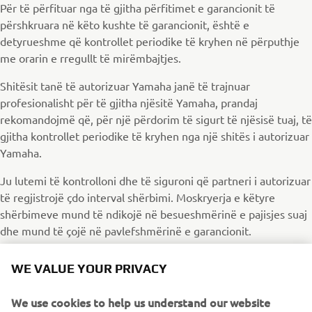
Për të përfituar nga të gjitha përfitimet e garancionit të
përshkruara në këto kushte të garancionit, është e
detyrueshme që kontrollet periodike të kryhen në përputhje
me orarin e rregullt të mirëmbajtjes.
Shitësit tanë të autorizuar Yamaha janë të trajnuar
profesionalisht për të gjitha njësitë Yamaha, prandaj
rekomandojmë që, për një përdorim të sigurt të njësisë tuaj, të
gjitha kontrollet periodike të kryhen nga një shitës i autorizuar
Yamaha.
Ju lutemi të kontrolloni dhe të siguroni që partneri i autorizuar
të regjistrojë çdo interval shërbimi. Moskryerja e këtyre
shërbimeve mund të ndikojë në besueshmërinë e pajisjes suaj
dhe mund të çojë në pavlefshmërinë e garancionit.
WE VALUE YOUR PRIVACY
We use cookies to help us understand our website
GARANCIONI I ZGJATUR MC-SC