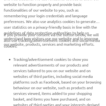
website to function properly and provide basic
functionalities of our website to you, such as
remembering your login credentials and language
LOCATE A DEALERSHIP
preferences. We also use analytics cookies to generate
user statistics on a privacy-friendly basis in line with the
guidelines of data protection authorities to help us
If you provide your consent via the button below, we will
understand how visitors use our website and to improve
also use tracking/advertisement cookies and social media
CORPORATE
our website, products, services and marketing efforts.
cookies:
FOR BUSINESS
Tracking/advertisement cookies to show you
relevant advertisements of our products and
MORE YAMAHA
services tailored to you on our website and on
websites of third parties, including social media
platforms such as Facebook, based on your browsing
SUPPORT
behaviour on our website, such as products and
services viewed, items added to your shopping
basket, and items you have purchased, and on
NEWSLETTER
websites of third parties and your interests derived