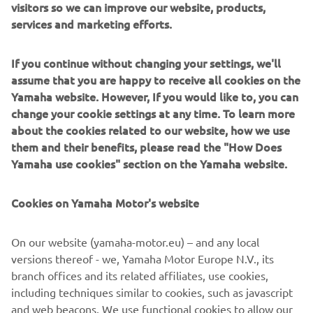
visitors so we can improve our website, products,
services and marketing efforts.
If you continue without changing your settings, we'll
assume that you are happy to receive all cookies on the
Yamaha website. However, If you would like to, you can
change your cookie settings at any time. To learn more
about the cookies related to our website, how we use
them and their benefits, please read the "How Does
Yamaha use cookies" section on the Yamaha website.
Cookies on Yamaha Motor's website
On our website (yamaha-motor.eu) – and any local
versions thereof - we, Yamaha Motor Europe N.V., its
branch offices and its related affiliates, use cookies,
AVAILABLE DEALERS BASED ON
including techniques similar to cookies, such as javascript
YOUR LOCATION
and web beacons. We use functional cookies to allow our