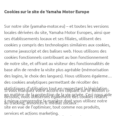
Cookies sur le site de Yamaha Motor Europe
©Yamaha Motor Europe N.V. / Yamaha Motor Co., Ltd.
Sur notre site (yamaha-motor.eu) – et toutes les versions
The information and/or imagery on these webpages may
locales dérivées du site, Yamaha Motor Europes, ainsi que
never be used for commercial or non-commercial
ses établissements locaux et ses filiales, utilisent des
purposes without the explicit written consent of Yamaha
cookies y compris des technologies similaires aux cookies,
Motor Europe N.V. and/or Yamaha Motor Co., Ltd.
comme javascript et des balises web. Nous utilisons des
Always ride in a safe manner and obey all local road laws.
cookies fonctionnels contribuant au bon fonctionnement
de notre site, et offrant au visiteur des fonctionnalités de
base afin de rendre la visite plus agréable (mémorisation
des logins, le choix des langues). Nous utilisons également
des cookies analytiques permettant de récolter des
statistiques d’utilisation tout en respectant la législation
Si vous marquez votre accord en cliquant sur le bouton ci-
CORPORATE
en matière de la protection de la vie privée. Ceci nous aide
dessous, nous utiliserons également des cookies relatifs
à mieux comprendre la manière dont vous utilisez notre
au tracking, annonces & médias sociaux :
site en vue de l’optimiser, tout comme nos produits,
BUSINESS
services et actions marketing.