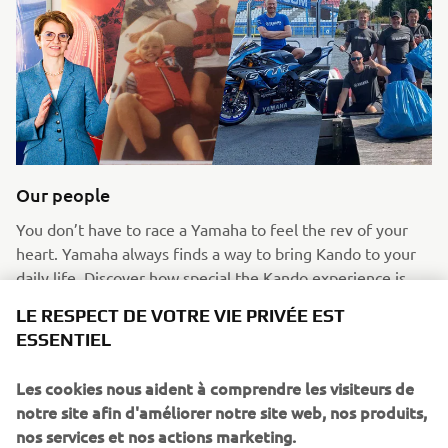
Our people
You don’t have to race a Yamaha to feel the rev of your
heart. Yamaha always finds a way to bring Kando to your
daily life. Discover how special the Kando experience is
with #MyKandoMoment tales of Yamaha employees
LE RESPECT DE VOTRE VIE PRIVÉE EST
across Europe and catch a glimpse of what it’s like being
ESSENTIEL
part of the Yamaha Motor family with the #LifeAtYamaha
stories.
Les cookies nous aident à comprendre les visiteurs de
En savoir plus
notre site afin d'améliorer notre site web, nos produits,
nos services et nos actions marketing.