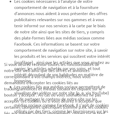
Les cookies nécessaires à l’analyse de votre
PLUS DE YAMAHA
comportement de navigation et à la fourniture
d’annonces nous aident à vous présenter des offres
publicitaires relevantes sur nos gammes et à vous
SOUTIEN
tenir informé sur nos services à la carte par le biais
de notre site ainsi que les sites de tiers, y compris
des plate-formes liées aux médias sociaux comme
BULLETIN
Facebook. Ces informations se basent sur votre
comportement de navigation sur notre site, à savoir
Soyez le premier à connaître les dernières offres, les événements
spéciaux, les nouveautés et bien plus encore
les produits et les services qui suscitent votre intérêt
(profilage) , ainsi que les articles que vous ajoutez au
Si vous désirez recevoir toutes les fonctionnalités de
panier, les articles achetés par vos soins, et tout
notre site web ainsi que des offres et annonces
intérêt découlant de vos habitudes en matière de
correspondant à vos champs intérêts, nous vous
S'ABONNER
browsing.
demandons d’accepter les cookies liés au
Les cookies liés aux médias sociaux permettent de
tracking/annonces et médias sociaux en cliquant sur le
visualiser des vidéos sur note site (p. e. via YouTube)
bouton ‘j’accepte’. Au cas où vous souhaiteriez ne pas
Lisez notre politique de confidentialité pour savoir comment
et de partager le contenu de notre site sur les
nous traitons vos données personnelles :
Politique de
accepter ces cookies ou si vous désirez n’accepter que
médias sociaux comme Facebook. Il s’agit de cookies
Confidentialité
certaines catégories spécifiques (comme p.ex. les cookies
utilisés par des tiers, comme les fournisseurs sur les
liés aux médias sociaux uniquement), cliquez sur le bouton