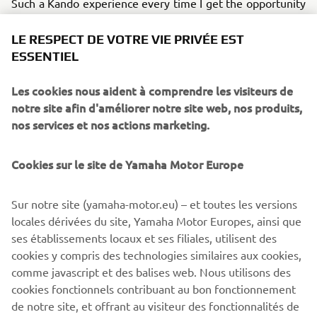
Such a Kando experience every time I get the opportunity
to race with Yamaha and my friends!
LE RESPECT DE VOTRE VIE PRIVÉE EST
*Kando is a Japanese word for the simultaneous feelings
ESSENTIEL
of deep satisfaction and intense excitement that we
experience when we encounter something of exceptional
Les cookies nous aident à comprendre les visiteurs de
value.
notre site afin d'améliorer notre site web, nos produits,
nos services et nos actions marketing.
Cookies sur le site de Yamaha Motor Europe
©Yamaha Motor Europe N.V. / Yamaha Motor Co., Ltd.
Sur notre site (yamaha-motor.eu) – et toutes les versions
The information and/or imagery on these webpages may
locales dérivées du site, Yamaha Motor Europes, ainsi que
never be used for commercial or non-commercial
ses établissements locaux et ses filiales, utilisent des
purposes without the explicit written consent of Yamaha
cookies y compris des technologies similaires aux cookies,
Motor Europe N.V. and/or Yamaha Motor Co., Ltd.
comme javascript et des balises web. Nous utilisons des
Always ride in a safe manner and obey all local road laws.
cookies fonctionnels contribuant au bon fonctionnement
de notre site, et offrant au visiteur des fonctionnalités de