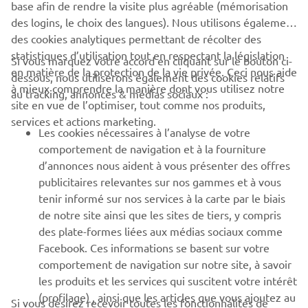
base afin de rendre la visite plus agréable (mémorisation
des logins, le choix des langues). Nous utilisons également
des cookies analytiques permettant de récolter des
statistiques d’utilisation tout en respectant la législation
Si vous marquez votre accord en cliquant sur le bouton ci-
CORPORATE
en matière de la protection de la vie privée. Ceci nous aide
dessous, nous utiliserons également des cookies relatifs
à mieux comprendre la manière dont vous utilisez notre
au tracking, annonces & médias sociaux :
site en vue de l’optimiser, tout comme nos produits,
BUSINESS
services et actions marketing.
Les cookies nécessaires à l’analyse de votre
PLUS DE YAMAHA
comportement de navigation et à la fourniture
d’annonces nous aident à vous présenter des offres
publicitaires relevantes sur nos gammes et à vous
SOUTIEN
tenir informé sur nos services à la carte par le biais
de notre site ainsi que les sites de tiers, y compris
des plate-formes liées aux médias sociaux comme
BULLETIN
Facebook. Ces informations se basent sur votre
comportement de navigation sur notre site, à savoir
Soyez le premier à connaître les dernières offres, les événements
spéciaux, les nouveautés et bien plus encore
les produits et les services qui suscitent votre intérêt
(profilage) , ainsi que les articles que vous ajoutez au
Si vous désirez recevoir toutes les fonctionnalités de