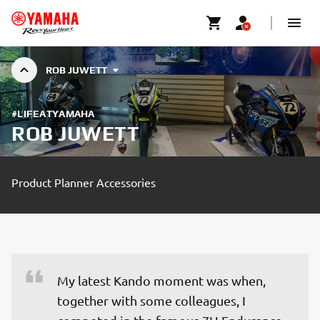
ROB JUWETT
#LIFEATYAMAHA
ROB JUWETT
Product Planner Accessories
My latest Kando moment was when, 
together with some colleagues, I 