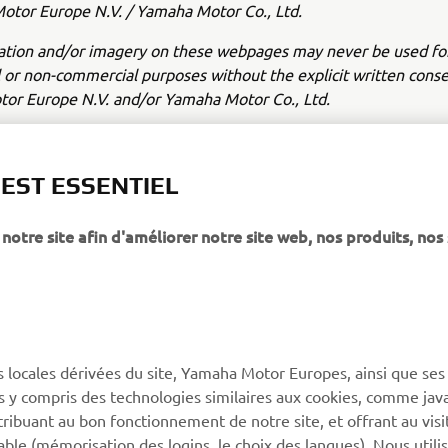
tor Europe N.V. / Yamaha Motor Co., Ltd.
ation and/or imagery on these webpages may never be used fo
or non-commercial purposes without the explicit written conse
or Europe N.V. and/or Yamaha Motor Co., Ltd.
 in a safe manner and obey all local road laws.
 EST ESSENTIEL
notre site afin d'améliorer notre site web, nos produits, nos 
PLUS DE YAMAHA
SOUTIEN
s locales dérivées du site, Yamaha Motor Europes, ainsi que ses
MyYamaha
Catalogue des pièces
ies y compris des technologies similaires aux cookies, comme java
Yamaha Music
Réserver un entretien
tribuant au bon fonctionnement de notre site, et offrant au visi
éable (mémorisation des logins, le choix des langues). Nous utili
Yamaha Racing
Réseau Yamaha