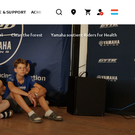
E & SUPPORT
ACHETER MAINTENANT
rl
Clean the forest
Yamaha soutient Riders for Health