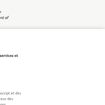
r
nt of
services et
BULLETIN
Soyez le premier à connaître les dernières offres, les
événements spéciaux, les nouveautés et bien plus encore
script et des
teur des
sons
S'ABONNER