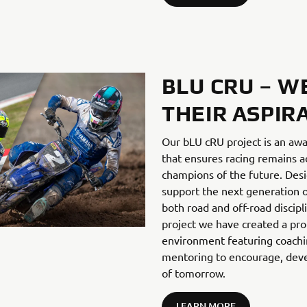
BLU CRU – W
THEIR ASPIR
Our bLU cRU project is an aw
that ensures racing remains ac
champions of the future. Desi
support the next generation o
both road and off-road discip
project we have created a pro
environment featuring coachin
mentoring to encourage, deve
of tomorrow.
LEARN MORE