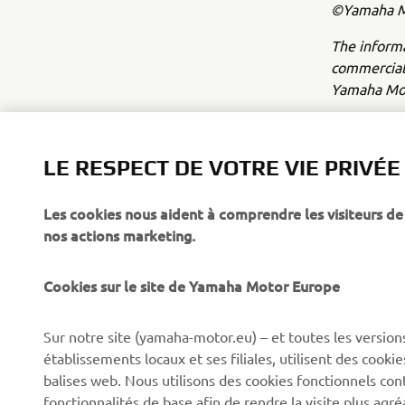
©Yamaha Mo
The inform
commercial 
Yamaha Mot
Always ride
LE RESPECT DE VOTRE VIE PRIVÉE
Les cookies nous aident à comprendre les visiteurs de 
nos actions marketing.
Cookies sur le site de Yamaha Motor Europe
CORPORATE
BUSINESS
Sur notre site (yamaha-motor.eu) – et toutes les version
Découvrez Yamaha
Systèmes pour vélos
établissements locaux et ses filiales, utilisent des cook
électriques (VAE) Yamaha
News
balises web. Nous utilisons des cookies fonctionnels con
Autorités
fonctionnalités de base afin de rendre la visite plus agr
Événements