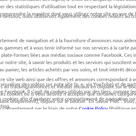
 des statistiques d’utilisation tout en respectant la législatio
Yamaha Motor Global
Gestion des déchets de
 comprendre la manière dont vous utilisez notre site en vue de l
i-dessous, nous utiliserons également des cookies relatifs au tr
batteries
Applications mobiles
rtement de navigation et à la fourniture d’annonces nous aiden
os gammes et à vous tenir informé sur nos services à la carte par
 des plate-formes liées aux médias sociaux comme Facebook. Ces 
notre site, à savoir les produits et les services qui suscitent v
 au panier, les articles achetés par vos soins, et tout intérêt déc
otre site web ainsi que des offres et annonces correspondant à 
isualiser des vidéos sur note site (p. e. via YouTube) et de par
és au tracking/annonces et médias sociaux en cliquant sur le bo
Facebook. Il s’agit de cookies utilisés par des tiers, comme le
ces cookies ou si vous désirez n’accepter que certaines catégori
es cookies afin d’analyser votre comportement de navigation sur
iaux uniquement), cliquez sur le bouton "En Savoir Plus". Vous
ting.
e consentement par le biais de notre
Cookie Policy
(Politique e
de cette politique afin d’apprendre plus sur les cookies que no
© Copyright - 2026 Yamaha Motor Europe N.V. - All Rights Reserved
timiser votre expérience utilisateur.