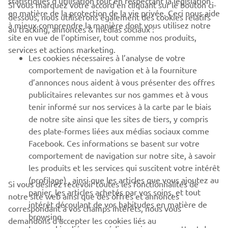
statistiques d’utilisation tout en respectant la législation
Si vous marquez votre accord en cliquant sur le bouton ci-
CORPORATE
en matière de la protection de la vie privée. Ceci nous aide
dessous, nous utiliserons également des cookies relatifs
à mieux comprendre la manière dont vous utilisez notre
au tracking, annonces & médias sociaux :
site en vue de l’optimiser, tout comme nos produits,
BUSINESS
services et actions marketing.
Les cookies nécessaires à l’analyse de votre
PLUS DE YAMAHA
comportement de navigation et à la fourniture
d’annonces nous aident à vous présenter des offres
publicitaires relevantes sur nos gammes et à vous
SOUTIEN
tenir informé sur nos services à la carte par le biais
de notre site ainsi que les sites de tiers, y compris
des plate-formes liées aux médias sociaux comme
BULLETIN
Facebook. Ces informations se basent sur votre
comportement de navigation sur notre site, à savoir
Soyez le premier à connaître les dernières offres, les événements
spéciaux, les nouveautés et bien plus encore
les produits et les services qui suscitent votre intérêt
(profilage) , ainsi que les articles que vous ajoutez au
Si vous désirez recevoir toutes les fonctionnalités de
panier, les articles achetés par vos soins, et tout
notre site web ainsi que des offres et annonces
intérêt découlant de vos habitudes en matière de
correspondant à vos champs intérêts, nous vous
S'ABONNER
browsing.
demandons d’accepter les cookies liés au