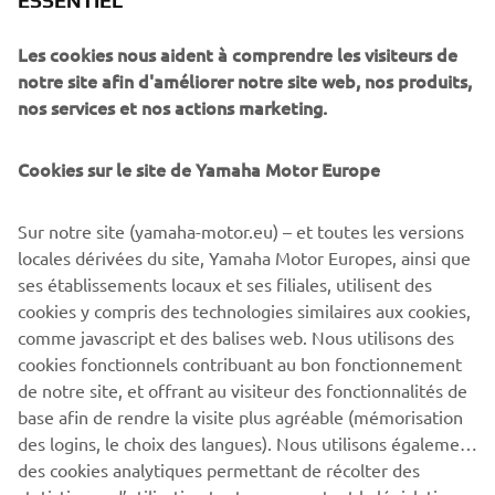
ESSENTIEL
finish their sea adventure, the children's faces shine with
the big smiles only this rare mix of relief and achievement
Les cookies nous aident à comprendre les visiteurs de
can bring.
notre site afin d'améliorer notre site web, nos produits,
nos services et nos actions marketing.
Cookies sur le site de Yamaha Motor Europe
©Yamaha Motor Europe N.V. / Yamaha Motor Co., Ltd.
Sur notre site (yamaha-motor.eu) – et toutes les versions
The information and/or imagery on these webpages may
locales dérivées du site, Yamaha Motor Europes, ainsi que
never be used for commercial or non-commercial
ses établissements locaux et ses filiales, utilisent des
purposes without the explicit written consent of Yamaha
cookies y compris des technologies similaires aux cookies,
Motor Europe N.V. and/or Yamaha Motor Co., Ltd.
comme javascript et des balises web. Nous utilisons des
Always ride in a safe manner and obey all local road laws.
cookies fonctionnels contribuant au bon fonctionnement
de notre site, et offrant au visiteur des fonctionnalités de
base afin de rendre la visite plus agréable (mémorisation
des logins, le choix des langues). Nous utilisons également
des cookies analytiques permettant de récolter des