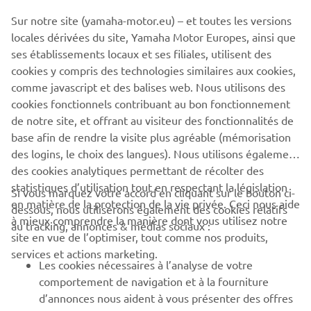
Sur notre site (yamaha-motor.eu) – et toutes les versions
The information and/or imagery on these webpages may
locales dérivées du site, Yamaha Motor Europes, ainsi que
never be used for commercial or non-commercial
ses établissements locaux et ses filiales, utilisent des
purposes without the explicit written consent of Yamaha
cookies y compris des technologies similaires aux cookies,
Motor Europe N.V. and/or Yamaha Motor Co., Ltd.
comme javascript et des balises web. Nous utilisons des
Always ride in a safe manner and obey all local road laws.
cookies fonctionnels contribuant au bon fonctionnement
de notre site, et offrant au visiteur des fonctionnalités de
base afin de rendre la visite plus agréable (mémorisation
des logins, le choix des langues). Nous utilisons également
des cookies analytiques permettant de récolter des
statistiques d’utilisation tout en respectant la législation
Si vous marquez votre accord en cliquant sur le bouton ci-
CORPORATE
en matière de la protection de la vie privée. Ceci nous aide
dessous, nous utiliserons également des cookies relatifs
à mieux comprendre la manière dont vous utilisez notre
au tracking, annonces & médias sociaux :
site en vue de l’optimiser, tout comme nos produits,
BUSINESS
services et actions marketing.
Les cookies nécessaires à l’analyse de votre
PLUS DE YAMAHA
comportement de navigation et à la fourniture
d’annonces nous aident à vous présenter des offres