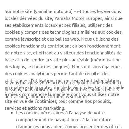
©Yamaha Motor Europe N.V. / Yamaha Motor Co., Ltd.
Sur notre site (yamaha-motor.eu) – et toutes les versions
The information and/or imagery on these webpages may
locales dérivées du site, Yamaha Motor Europes, ainsi que
never be used for commercial or non-commercial
ses établissements locaux et ses filiales, utilisent des
purposes without the explicit written consent of Yamaha
cookies y compris des technologies similaires aux cookies,
Motor Europe N.V. and/or Yamaha Motor Co., Ltd.
comme javascript et des balises web. Nous utilisons des
Always ride in a safe manner and obey all local road laws.
cookies fonctionnels contribuant au bon fonctionnement
de notre site, et offrant au visiteur des fonctionnalités de
base afin de rendre la visite plus agréable (mémorisation
des logins, le choix des langues). Nous utilisons également
des cookies analytiques permettant de récolter des
statistiques d’utilisation tout en respectant la législation
Si vous marquez votre accord en cliquant sur le bouton ci-
CORPORATE
en matière de la protection de la vie privée. Ceci nous aide
dessous, nous utiliserons également des cookies relatifs
à mieux comprendre la manière dont vous utilisez notre
au tracking, annonces & médias sociaux :
site en vue de l’optimiser, tout comme nos produits,
BUSINESS
services et actions marketing.
Les cookies nécessaires à l’analyse de votre
PLUS DE YAMAHA
comportement de navigation et à la fourniture
d’annonces nous aident à vous présenter des offres