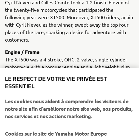
Cyril Neveu and Gilles Comte took a 1-2 finish. Eleven of
the twenty-five motorcycles that participated the
following year were XT500. Moreover, XT500 riders, again
with Cyril Neveu as the winner, swept away the top four
places of the race, sparking a desire for adventure with
customers.
Engine / Frame
The XT500 was a 4-stroke, OHC, 2-valve, single-cylinder
motorcycle with a torquey engine and a lightweight, slim
chassis.
LE RESPECT DE VOTRE VIE PRIVÉE EST
ESSENTIEL
Les cookies nous aident à comprendre les visiteurs de
1977 PASSOL
notre site afin d'améliorer notre site web, nos produits,
nos services et nos actions marketing.
Cookies sur le site de Yamaha Motor Europe