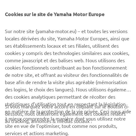
Cookies sur le site de Yamaha Motor Europe
©Yamaha Motor Europe N.V. / Yamaha Motor Co., Ltd.
Sur notre site (yamaha-motor.eu) – et toutes les versions
The information and/or imagery on these webpages may
locales dérivées du site, Yamaha Motor Europes, ainsi que
never be used for commercial or non-commercial
ses établissements locaux et ses filiales, utilisent des
purposes without the explicit written consent of Yamaha
cookies y compris des technologies similaires aux cookies,
Motor Europe N.V. and/or Yamaha Motor Co., Ltd.
comme javascript et des balises web. Nous utilisons des
Always ride in a safe manner and obey all local road laws.
cookies fonctionnels contribuant au bon fonctionnement
de notre site, et offrant au visiteur des fonctionnalités de
base afin de rendre la visite plus agréable (mémorisation
des logins, le choix des langues). Nous utilisons également
des cookies analytiques permettant de récolter des
statistiques d’utilisation tout en respectant la législation
Si vous marquez votre accord en cliquant sur le bouton ci-
CORPORATE
en matière de la protection de la vie privée. Ceci nous aide
dessous, nous utiliserons également des cookies relatifs
à mieux comprendre la manière dont vous utilisez notre
au tracking, annonces & médias sociaux :
site en vue de l’optimiser, tout comme nos produits,
BUSINESS
services et actions marketing.