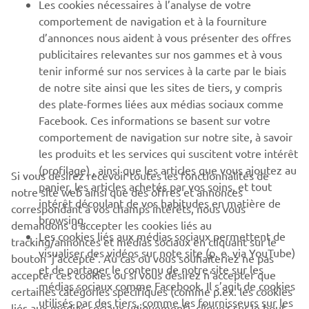
Les cookies nécessaires à l’analyse de votre
PLUS DE YAMAHA
comportement de navigation et à la fourniture
d’annonces nous aident à vous présenter des offres
publicitaires relevantes sur nos gammes et à vous
SOUTIEN
tenir informé sur nos services à la carte par le biais
de notre site ainsi que les sites de tiers, y compris
des plate-formes liées aux médias sociaux comme
BULLETIN
Facebook. Ces informations se basent sur votre
comportement de navigation sur notre site, à savoir
Soyez le premier à connaître les dernières offres, les événements
spéciaux, les nouveautés et bien plus encore
les produits et les services qui suscitent votre intérêt
(profilage) , ainsi que les articles que vous ajoutez au
Si vous désirez recevoir toutes les fonctionnalités de
panier, les articles achetés par vos soins, et tout
notre site web ainsi que des offres et annonces
intérêt découlant de vos habitudes en matière de
correspondant à vos champs intérêts, nous vous
browsing.
S'ABONNER
demandons d’accepter les cookies liés au
Les cookies liés aux médias sociaux permettent de
tracking/annonces et médias sociaux en cliquant sur le
visualiser des vidéos sur note site (p. e. via YouTube)
bouton ‘j’accepte’. Au cas où vous souhaiteriez ne pas
Lisez notre politique de confidentialité pour savoir comment
et de partager le contenu de notre site sur les
nous traitons vos données personnelles :
Politique de
accepter ces cookies ou si vous désirez n’accepter que
médias sociaux comme Facebook. Il s’agit de cookies
Confidentialité
certaines catégories spécifiques (comme p.ex. les cookies
utilisés par des tiers, comme les fournisseurs sur les
liés aux médias sociaux uniquement), cliquez sur le bouton