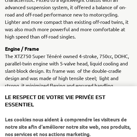
advanced suspension system, it offered a balance of on-
road and off-road performance new to motorcycling.
Lighter and more compact than existing off-road twins, it
was also much more powerful and more comfortable at
high speed than off-road singles.
Engine / Frame
The XTZ750 Super Ténéré owned 4-stroke, 750cc, DOHC,
parallel-twin engine with 5-valve head, liquid cooling and
slant-block design. Its frame was of the double-cradle
design and was made of high tensile steel; light and
strong, it minimized flexing and ensured handling
performance on- and off-road.
LE RESPECT DE VOTRE VIE PRIVÉE EST
ESSENTIEL
Les cookies nous aident à comprendre les visiteurs de
1995 MAJESTY 250
notre site afin d'améliorer notre site web, nos produits,
nos services et nos actions marketing.