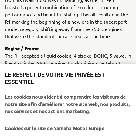
boasted a potent combination of excellent cornering
performance and beautiful styling. This all resulted in the
R1 marking the beginning of a new era in the supersport
model category, shifting away from the 750cc engines
that were the standard for race bikes at the time.
Engine / Frame
The R1 adopted a liquid cooled, 4 stroke, DOHC, 5 valve, in
line 4 cylinder, 998cc engine. Its aluminium Deltabox II
frameachieved an ideal chassis layout.
LE RESPECT DE VOTRE VIE PRIVÉE EST
ESSENTIEL
Les cookies nous aident à comprendre les visiteurs de
2000 Z200N
notre site afin d'améliorer notre site web, nos produits,
nos services et nos actions marketing.
Cookies sur le site de Yamaha Motor Europe
©Yamaha Motor Europe N.V. / Yamaha Motor Co., Ltd.