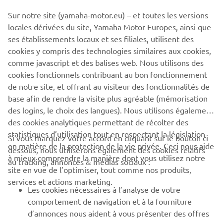
Sur notre site (yamaha-motor.eu) – et toutes les versions
The information and/or imagery on these webpages may
locales dérivées du site, Yamaha Motor Europes, ainsi que
never be used for commercial or non-commercial
ses établissements locaux et ses filiales, utilisent des
purposes without the explicit written consent of Yamaha
cookies y compris des technologies similaires aux cookies,
Motor Europe N.V. and/or Yamaha Motor Co., Ltd.
comme javascript et des balises web. Nous utilisons des
Always ride in a safe manner and obey all local road laws.
cookies fonctionnels contribuant au bon fonctionnement
de notre site, et offrant au visiteur des fonctionnalités de
base afin de rendre la visite plus agréable (mémorisation
des logins, le choix des langues). Nous utilisons également
des cookies analytiques permettant de récolter des
statistiques d’utilisation tout en respectant la législation
Si vous marquez votre accord en cliquant sur le bouton ci-
CORPORATE
en matière de la protection de la vie privée. Ceci nous aide
dessous, nous utiliserons également des cookies relatifs
à mieux comprendre la manière dont vous utilisez notre
au tracking, annonces & médias sociaux :
site en vue de l’optimiser, tout comme nos produits,
BUSINESS
services et actions marketing.
Les cookies nécessaires à l’analyse de votre
PLUS DE YAMAHA
comportement de navigation et à la fourniture
d’annonces nous aident à vous présenter des offres