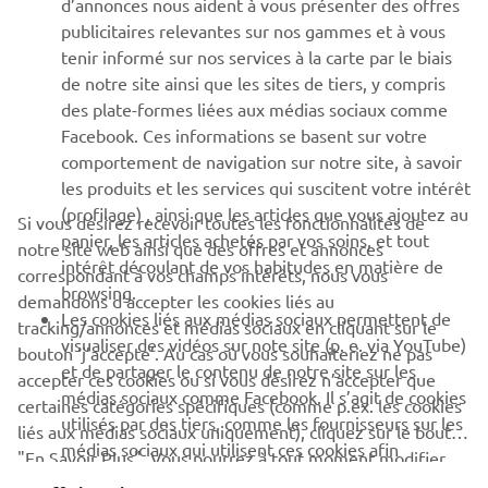
d’annonces nous aident à vous présenter des offres
publicitaires relevantes sur nos gammes et à vous
SOUTIEN
tenir informé sur nos services à la carte par le biais
de notre site ainsi que les sites de tiers, y compris
des plate-formes liées aux médias sociaux comme
BULLETIN
Facebook. Ces informations se basent sur votre
comportement de navigation sur notre site, à savoir
Soyez le premier à connaître les dernières offres, les événements
spéciaux, les nouveautés et bien plus encore
les produits et les services qui suscitent votre intérêt
(profilage) , ainsi que les articles que vous ajoutez au
Si vous désirez recevoir toutes les fonctionnalités de
panier, les articles achetés par vos soins, et tout
notre site web ainsi que des offres et annonces
intérêt découlant de vos habitudes en matière de
correspondant à vos champs intérêts, nous vous
S'ABONNER
browsing.
demandons d’accepter les cookies liés au
Les cookies liés aux médias sociaux permettent de
tracking/annonces et médias sociaux en cliquant sur le
visualiser des vidéos sur note site (p. e. via YouTube)
bouton ‘j’accepte’. Au cas où vous souhaiteriez ne pas
Lisez notre politique de confidentialité pour savoir comment
et de partager le contenu de notre site sur les
nous traitons vos données personnelles :
Politique de
accepter ces cookies ou si vous désirez n’accepter que
médias sociaux comme Facebook. Il s’agit de cookies
Confidentialité
certaines catégories spécifiques (comme p.ex. les cookies
utilisés par des tiers, comme les fournisseurs sur les
liés aux médias sociaux uniquement), cliquez sur le bouton
médias sociaux qui utilisent ces cookies afin
Luxemburg (French)
"En Savoir Plus". Vous pourrez à tout moment modifier
d’analyser votre comportement de navigation sur
ces modalités et/ou annuler votre consentement par le