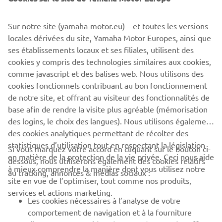
©Yamaha Motor Europe N.V. / Yamaha Motor Co., Ltd.
Sur notre site (yamaha-motor.eu) – et toutes les versions
The information and/or imagery on these webpages may
locales dérivées du site, Yamaha Motor Europes, ainsi que
never be used for commercial or non-commercial
ses établissements locaux et ses filiales, utilisent des
purposes without the explicit written consent of Yamaha
cookies y compris des technologies similaires aux cookies,
Motor Europe N.V. and/or Yamaha Motor Co., Ltd.
comme javascript et des balises web. Nous utilisons des
Always ride in a safe manner and obey all local road laws.
cookies fonctionnels contribuant au bon fonctionnement
de notre site, et offrant au visiteur des fonctionnalités de
base afin de rendre la visite plus agréable (mémorisation
des logins, le choix des langues). Nous utilisons également
des cookies analytiques permettant de récolter des
statistiques d’utilisation tout en respectant la législation
Si vous marquez votre accord en cliquant sur le bouton ci-
CORPORATE
en matière de la protection de la vie privée. Ceci nous aide
dessous, nous utiliserons également des cookies relatifs
à mieux comprendre la manière dont vous utilisez notre
au tracking, annonces & médias sociaux :
site en vue de l’optimiser, tout comme nos produits,
BUSINESS
services et actions marketing.
Les cookies nécessaires à l’analyse de votre
PLUS DE YAMAHA
comportement de navigation et à la fourniture