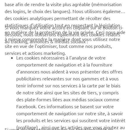
base afin de rendre la visite plus agréable (mémorisation
des logins, le choix des langues). Nous utilisons également
des cookies analytiques permettant de récolter des
statistiques d’utilisation tout en respectant la législation
Si vous marquez votre accord en cliquant sur le bouton ci-
CORPORATE
en matière de la protection de la vie privée. Ceci nous aide
dessous, nous utiliserons également des cookies relatifs
à mieux comprendre la manière dont vous utilisez notre
au tracking, annonces & médias sociaux :
site en vue de l’optimiser, tout comme nos produits,
BUSINESS
services et actions marketing.
Les cookies nécessaires à l’analyse de votre
PLUS DE YAMAHA
comportement de navigation et à la fourniture
d’annonces nous aident à vous présenter des offres
publicitaires relevantes sur nos gammes et à vous
SOUTIEN
tenir informé sur nos services à la carte par le biais
de notre site ainsi que les sites de tiers, y compris
des plate-formes liées aux médias sociaux comme
BULLETIN
Facebook. Ces informations se basent sur votre
comportement de navigation sur notre site, à savoir
Soyez le premier à connaître les dernières offres, les événements
spéciaux, les nouveautés et bien plus encore
les produits et les services qui suscitent votre intérêt
(profilage) , ainsi que les articles que vous ajoutez au
Si vous désirez recevoir toutes les fonctionnalités de