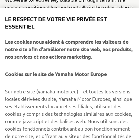
engine is positioned low and centrally in the robust chassis
for ideal weight distribution.
LE RESPECT DE VOTRE VIE PRIVÉE EST
ESSENTIEL
Les cookies nous aident à comprendre les visiteurs de
2018 SIDEWINDER M-TX LE
notre site afin d'améliorer notre site web, nos produits,
nos services et nos actions marketing.
Cookies sur le site de Yamaha Motor Europe
©Yamaha Motor Europe N.V. / Yamaha Motor Co., Ltd.
Sur notre site (yamaha-motor.eu) – et toutes les versions
The information and/or imagery on these webpages may
locales dérivées du site, Yamaha Motor Europes, ainsi que
never be used for commercial or non-commercial
ses établissements locaux et ses filiales, utilisent des
purposes without the explicit written consent of Yamaha
cookies y compris des technologies similaires aux cookies,
Motor Europe N.V. and/or Yamaha Motor Co., Ltd.
comme javascript et des balises web. Nous utilisons des
Always ride in a safe manner and obey all local road laws.
cookies fonctionnels contribuant au bon fonctionnement
de notre site, et offrant au visiteur des fonctionnalités de