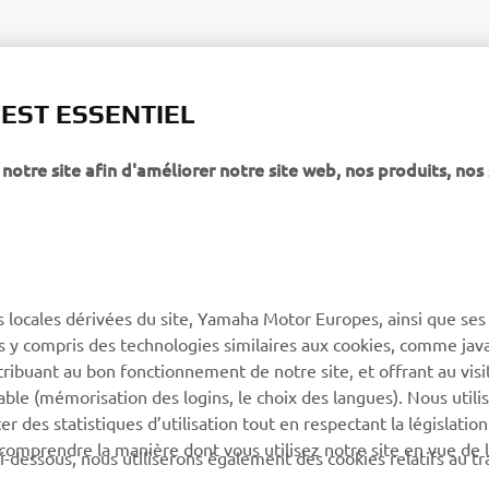
 EST ESSENTIEL
notre site afin d'améliorer notre site web, nos produits, nos 
PLUS DE YAMAHA
SOUTIEN
s locales dérivées du site, Yamaha Motor Europes, ainsi que ses
MyYamaha
Catalogue des pièces
ies y compris des technologies similaires aux cookies, comme java
Yamaha Music
Réserver un entretien
tribuant au bon fonctionnement de notre site, et offrant au visi
éable (mémorisation des logins, le choix des langues). Nous utili
Yamaha Racing
Réseau Yamaha
 des statistiques d’utilisation tout en respectant la législatio
Yamaha Motor Global
Gestion des déchets de
 comprendre la manière dont vous utilisez notre site en vue de l
i-dessous, nous utiliserons également des cookies relatifs au tr
batteries
Applications mobiles