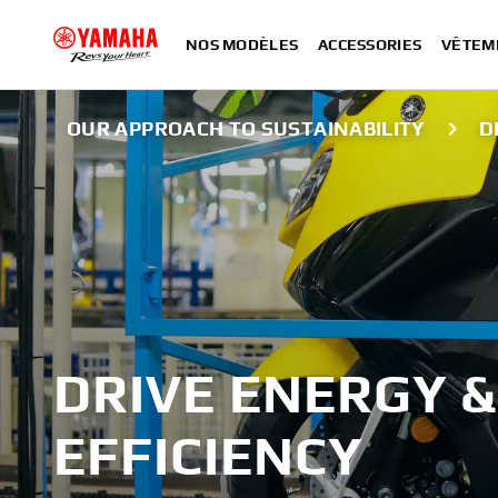
NOS MODÈLES
ACCESSORIES
VÊTEM
OUR APPROACH TO SUSTAINABILITY
D
DRIVE ENERGY &
EFFICIENCY