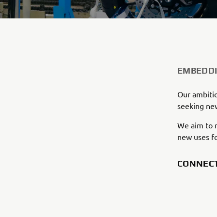
EMBEDDI
Our ambitio
seeking new
We aim to r
new uses fo
CONNEC