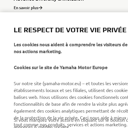
En savoir plus
LE RESPECT DE VOTRE VIE PRIVÉE
Les cookies nous aident à comprendre les visiteurs de 
nos actions marketing.
Cookies sur le site de Yamaha Motor Europe
CORPORATE
BUSINESS
Sur notre site (yamaha-motor.eu) – et toutes les version
Découvrez Yamaha
Systèmes pour vélos
établissements locaux et ses filiales, utilisent des cook
électriques (VAE) Yamaha
News
balises web. Nous utilisons des cookies fonctionnels con
Autorités
fonctionnalités de base afin de rendre la visite plus agr
Événements
également des cookies analytiques permettant de récolter
Terrains de golf
Press
de la protection de la vie privée. Ceci nous aide à mieux
Si vous marquez votre accord en cliquant sur le bouton c
Premiers intervenants
tout comme nos produits, services et actions marketing.
Yamaha Motor e-brochures
annonces & médias sociaux :