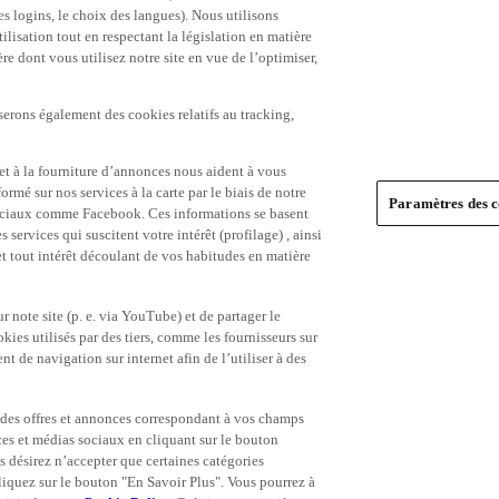
es logins, le choix des langues). Nous utilisons
ilisation tout en respectant la législation en matière
e dont vous utilisez notre site en vue de l’optimiser,
serons également des cookies relatifs au tracking,
et à la fourniture d’annonces nous aident à vous
ormé sur nos services à la carte par le biais de notre
Paramètres des c
s sociaux comme Facebook. Ces informations se basent
 services qui suscitent votre intérêt (profilage) , ainsi
 et tout intérêt découlant de vos habitudes en matière
 note site (p. e. via YouTube) et de partager le
ies utilisés par des tiers, comme les fournisseurs sur
t de navigation sur internet afin de l’utiliser à des
ue des offres et annonces correspondant à vos champs
es et médias sociaux en cliquant sur le bouton
s désirez n’accepter que certaines catégories
iquez sur le bouton "En Savoir Plus". Vous pourrez à