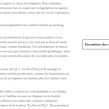
es logins, le choix des langues). Nous utilisons
ilisation tout en respectant la législation en matière
e dont vous utilisez notre site en vue de l’optimiser,
serons également des cookies relatifs au tracking,
et à la fourniture d’annonces nous aident à vous
ormé sur nos services à la carte par le biais de notre
Paramètres des c
s sociaux comme Facebook. Ces informations se basent
 services qui suscitent votre intérêt (profilage) , ainsi
 et tout intérêt découlant de vos habitudes en matière
 note site (p. e. via YouTube) et de partager le
ies utilisés par des tiers, comme les fournisseurs sur
t de navigation sur internet afin de l’utiliser à des
ue des offres et annonces correspondant à vos champs
es et médias sociaux en cliquant sur le bouton
s désirez n’accepter que certaines catégories
iquez sur le bouton "En Savoir Plus". Vous pourrez à