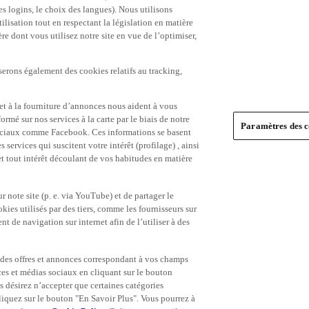
es logins, le choix des langues). Nous utilisons
ilisation tout en respectant la législation en matière
e dont vous utilisez notre site en vue de l’optimiser,
serons également des cookies relatifs au tracking,
et à la fourniture d’annonces nous aident à vous
ormé sur nos services à la carte par le biais de notre
Paramètres des c
s sociaux comme Facebook. Ces informations se basent
 services qui suscitent votre intérêt (profilage) , ainsi
 et tout intérêt découlant de vos habitudes en matière
 note site (p. e. via YouTube) et de partager le
ies utilisés par des tiers, comme les fournisseurs sur
t de navigation sur internet afin de l’utiliser à des
ue des offres et annonces correspondant à vos champs
es et médias sociaux en cliquant sur le bouton
s désirez n’accepter que certaines catégories
iquez sur le bouton "En Savoir Plus". Vous pourrez à