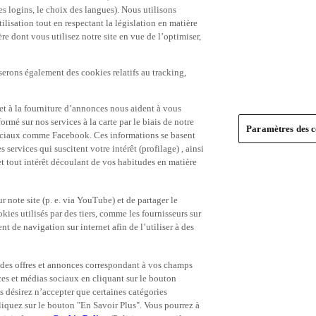
es logins, le choix des langues). Nous utilisons
ilisation tout en respectant la législation en matière
e dont vous utilisez notre site en vue de l’optimiser,
serons également des cookies relatifs au tracking,
et à la fourniture d’annonces nous aident à vous
ormé sur nos services à la carte par le biais de notre
Paramètres des c
s sociaux comme Facebook. Ces informations se basent
 services qui suscitent votre intérêt (profilage) , ainsi
 et tout intérêt découlant de vos habitudes en matière
 note site (p. e. via YouTube) et de partager le
ies utilisés par des tiers, comme les fournisseurs sur
t de navigation sur internet afin de l’utiliser à des
ue des offres et annonces correspondant à vos champs
es et médias sociaux en cliquant sur le bouton
s désirez n’accepter que certaines catégories
iquez sur le bouton "En Savoir Plus". Vous pourrez à