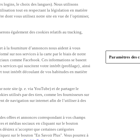
es logins, le choix des langues). Nous utilisons
ilisation tout en respectant la législation en matière
e dont vous utilisez notre site en vue de l’optimiser,
serons également des cookies relatifs au tracking,
et à la fourniture d’annonces nous aident à vous
ormé sur nos services à la carte par le biais de notre
Paramètres des c
s sociaux comme Facebook. Ces informations se basent
 services qui suscitent votre intérêt (profilage) , ainsi
 et tout intérêt découlant de vos habitudes en matière
 note site (p. e. via YouTube) et de partager le
ies utilisés par des tiers, comme les fournisseurs sur
t de navigation sur internet afin de l’utiliser à des
ue des offres et annonces correspondant à vos champs
es et médias sociaux en cliquant sur le bouton
s désirez n’accepter que certaines catégories
iquez sur le bouton "En Savoir Plus". Vous pourrez à