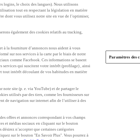
es logins, le choix des langues). Nous utilisons
ilisation tout en respectant la législation en matière
e dont vous utilisez notre site en vue de l’optimiser,
serons également des cookies relatifs au tracking,
et à la fourniture d’annonces nous aident à vous
ormé sur nos services à la carte par le biais de notre
Paramètres des c
s sociaux comme Facebook. Ces informations se basent
 services qui suscitent votre intérêt (profilage) , ainsi
 et tout intérêt découlant de vos habitudes en matière
 note site (p. e. via YouTube) et de partager le
ies utilisés par des tiers, comme les fournisseurs sur
t de navigation sur internet afin de l’utiliser à des
ue des offres et annonces correspondant à vos champs
es et médias sociaux en cliquant sur le bouton
s désirez n’accepter que certaines catégories
iquez sur le bouton "En Savoir Plus". Vous pourrez à