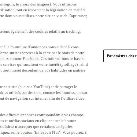
es logins, le choix des langues). Nous utilisons
ilisation tout en respectant la législation en matière
e dont vous utilisez notre site en vue de l’optimiser,
serons également des cookies relatifs au tracking,
et à la fourniture d’annonces nous aident à vous
ormé sur nos services à la carte par le biais de notre
Paramètres des c
s sociaux comme Facebook. Ces informations se basent
 services qui suscitent votre intérêt (profilage) , ainsi
 et tout intérêt découlant de vos habitudes en matière
 note site (p. e. via YouTube) et de partager le
ies utilisés par des tiers, comme les fournisseurs sur
t de navigation sur internet afin de l’utiliser à des
ue des offres et annonces correspondant à vos champs
es et médias sociaux en cliquant sur le bouton
s désirez n’accepter que certaines catégories
iquez sur le bouton "En Savoir Plus". Vous pourrez à