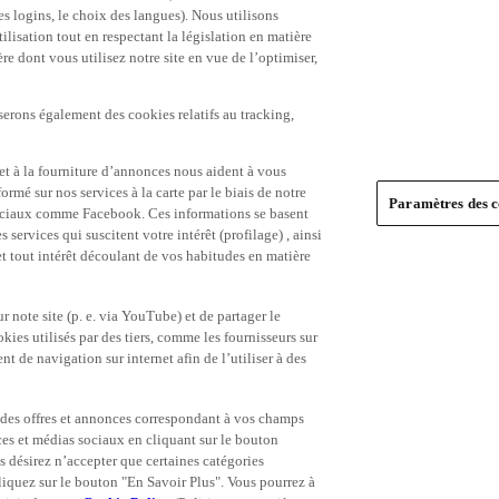
es logins, le choix des langues). Nous utilisons
ilisation tout en respectant la législation en matière
e dont vous utilisez notre site en vue de l’optimiser,
serons également des cookies relatifs au tracking,
et à la fourniture d’annonces nous aident à vous
ormé sur nos services à la carte par le biais de notre
Paramètres des c
s sociaux comme Facebook. Ces informations se basent
 services qui suscitent votre intérêt (profilage) , ainsi
 et tout intérêt découlant de vos habitudes en matière
 note site (p. e. via YouTube) et de partager le
ies utilisés par des tiers, comme les fournisseurs sur
t de navigation sur internet afin de l’utiliser à des
ue des offres et annonces correspondant à vos champs
es et médias sociaux en cliquant sur le bouton
s désirez n’accepter que certaines catégories
iquez sur le bouton "En Savoir Plus". Vous pourrez à