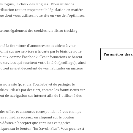
es logins, le choix des langues). Nous utilisons
ilisation tout en respectant la législation en matière
e dont vous utilisez notre site en vue de l’optimiser,
serons également des cookies relatifs au tracking,
et à la fourniture d’annonces nous aident à vous
ormé sur nos services à la carte par le biais de notre
Paramètres des c
s sociaux comme Facebook. Ces informations se basent
 services qui suscitent votre intérêt (profilage) , ainsi
 et tout intérêt découlant de vos habitudes en matière
 note site (p. e. via YouTube) et de partager le
ies utilisés par des tiers, comme les fournisseurs sur
t de navigation sur internet afin de l’utiliser à des
ue des offres et annonces correspondant à vos champs
es et médias sociaux en cliquant sur le bouton
s désirez n’accepter que certaines catégories
iquez sur le bouton "En Savoir Plus". Vous pourrez à