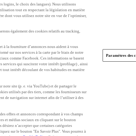
es logins, le choix des langues). Nous utilisons
ilisation tout en respectant la législation en matière
e dont vous utilisez notre site en vue de l’optimiser,
serons également des cookies relatifs au tracking,
et à la fourniture d’annonces nous aident à vous
ormé sur nos services à la carte par le biais de notre
Paramètres des c
s sociaux comme Facebook. Ces informations se basent
 services qui suscitent votre intérêt (profilage) , ainsi
 et tout intérêt découlant de vos habitudes en matière
 note site (p. e. via YouTube) et de partager le
ies utilisés par des tiers, comme les fournisseurs sur
t de navigation sur internet afin de l’utiliser à des
ue des offres et annonces correspondant à vos champs
es et médias sociaux en cliquant sur le bouton
s désirez n’accepter que certaines catégories
iquez sur le bouton "En Savoir Plus". Vous pourrez à