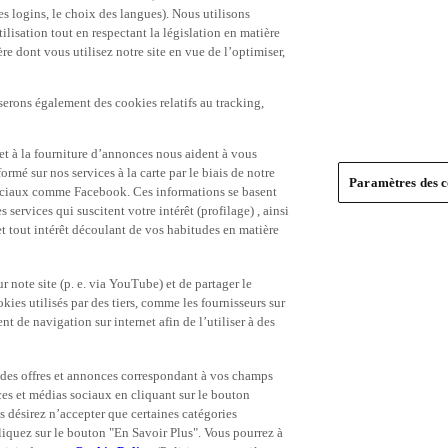
es logins, le choix des langues). Nous utilisons
ilisation tout en respectant la législation en matière
e dont vous utilisez notre site en vue de l’optimiser,
serons également des cookies relatifs au tracking,
et à la fourniture d’annonces nous aident à vous
ormé sur nos services à la carte par le biais de notre
Paramètres des c
s sociaux comme Facebook. Ces informations se basent
 services qui suscitent votre intérêt (profilage) , ainsi
 et tout intérêt découlant de vos habitudes en matière
 note site (p. e. via YouTube) et de partager le
ies utilisés par des tiers, comme les fournisseurs sur
t de navigation sur internet afin de l’utiliser à des
ue des offres et annonces correspondant à vos champs
es et médias sociaux en cliquant sur le bouton
s désirez n’accepter que certaines catégories
iquez sur le bouton "En Savoir Plus". Vous pourrez à